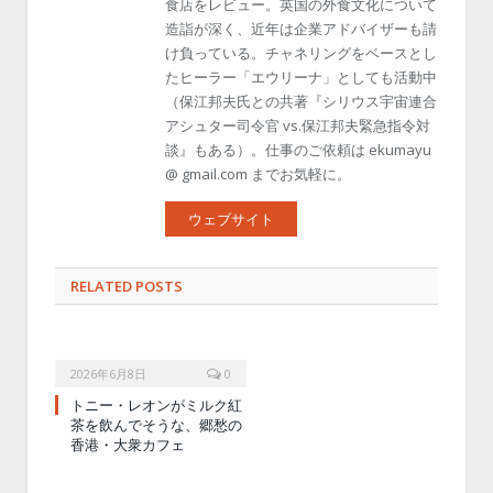
食店をレビュー。英国の外食文化について
造詣が深く、近年は企業アドバイザーも請
け負っている。チャネリングをベースとし
たヒーラー「エウリーナ」としても活動中
（保江邦夫氏との共著『シリウス宇宙連合
アシュター司令官 vs.保江邦夫緊急指令対
談』もある）。仕事のご依頼は ekumayu
@ gmail.com までお気軽に。
ウェブサイト
RELATED POSTS
2026年6月8日
0
トニー・レオンがミルク紅
茶を飲んでそうな、郷愁の
香港・大衆カフェ