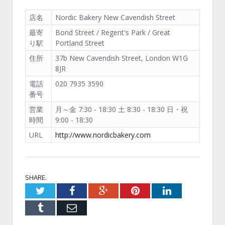
店名
Nordic Bakery New Cavendish Street
最寄
Bond Street / Regent's Park / Great
り駅
Portland Street
住所
37b New Cavendish Street, London W1G
8JR
電話
020 7935 3590
番号
営業
月～金 7:30 - 18:30 土 8:30 - 18:30 日・祝
時間
9:00 - 18:30
URL
http://www.nordicbakery.com
SHARE.
Twitter
Facebook
Google+
Pinterest
LinkedIn
Tumblr
Email