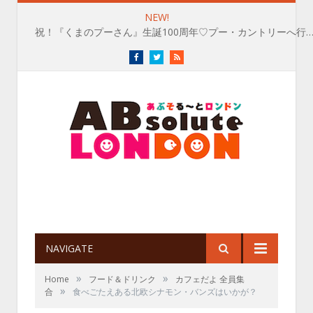
NEW!
祝！『くまのプーさん』生誕100周年♡プー・カントリーへ行
Facebook
Twitter
RSS
NAVIGATE
»
»
Home
フード＆ドリンク
カフェだよ 全員集
»
合
食べごたえある北欧シナモン・バンズはいかが？