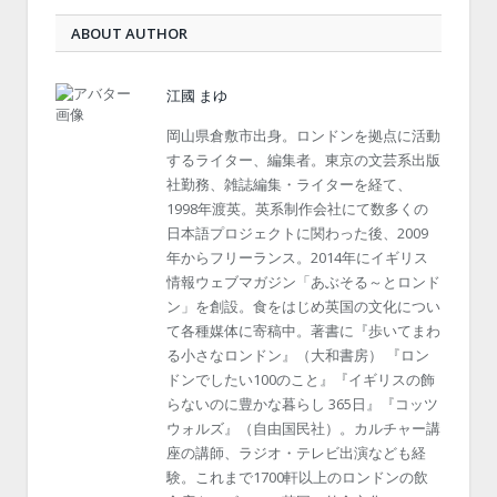
ABOUT AUTHOR
江國 まゆ
岡山県倉敷市出身。ロンドンを拠点に活動
するライター、編集者。東京の文芸系出版
社勤務、雑誌編集・ライターを経て、
1998年渡英。英系制作会社にて数多くの
日本語プロジェクトに関わった後、2009
年からフリーランス。2014年にイギリス
情報ウェブマガジン「あぶそる～とロンド
ン」を創設。食をはじめ英国の文化につい
て各種媒体に寄稿中。著書に『歩いてまわ
る小さなロンドン』（大和書房） 『ロン
ドンでしたい100のこと』『イギリスの飾
らないのに豊かな暮らし 365日』『コッツ
ウォルズ』（自由国民社）。カルチャー講
座の講師、ラジオ・テレビ出演なども経
験。これまで1700軒以上のロンドンの飲