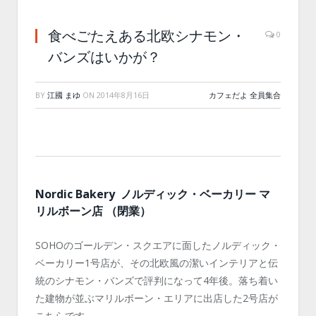
食べごたえある北欧シナモン・
0
バンズはいかが？
BY
江國 まゆ
ON
2014年8月16日
カフェだよ 全員集合
Nordic Bakery ノルディック・ベーカリー マ
リルボーン店 （閉業）
SOHOのゴールデン・スクエアに面したノルディック・
ベーカリー1号店が、その北欧風の潔いインテリアと伝
統のシナモン・バンズで評判になって4年後。落ち着い
た建物が並ぶマリルボーン・エリアに出店した2号店が
こちらです。