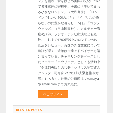
ン」を創設。食をはじめ英国の文化につい
て各種媒体に寄稿中。著書に『歩いてまわ
る小さなロンドン』（大和書房） 『ロン
ドンでしたい100のこと』『イギリスの飾
らないのに豊かな暮らし 365日』『コッツ
ウォルズ』（自由国民社）。カルチャー講
座の講師、ラジオ・テレビ出演なども経
験。これまで1700軒以上のロンドンの飲
食店をレビュー。英国の外食文化について
造詣が深く、近年は企業アドバイザーも請
け負っている。チャネリングをベースとし
たヒーラー「エウリーナ」としても活動中
（保江邦夫氏との共著『シリウス宇宙連合
アシュター司令官 vs.保江邦夫緊急指令対
談』もある）。仕事のご依頼は ekumayu
@ gmail.com までお気軽に。
ウェブサイト
RELATED POSTS