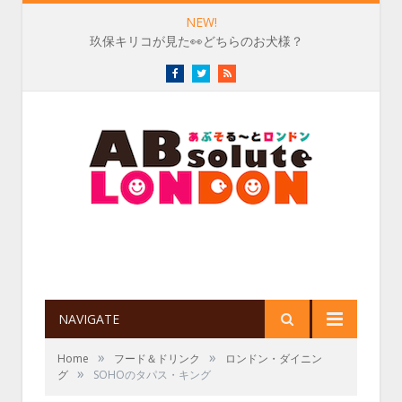
NEW!
玖保キリコが見た👀どちらのお犬様？
Facebook
Twitter
RSS
NAVIGATE
»
»
Home
フード＆ドリンク
ロンドン・ダイニン
»
グ
SOHOのタパス・キング