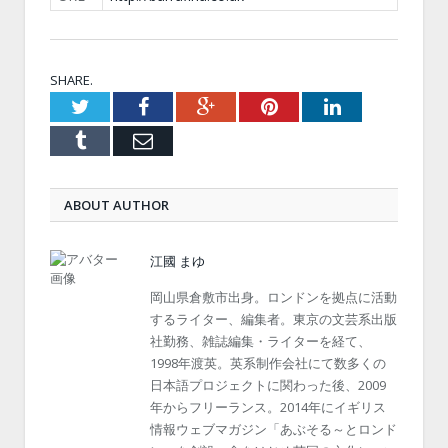
SHARE.
Twitter
Facebook
Google+
Pinterest
LinkedIn
Tumblr
Email
ABOUT AUTHOR
江國 まゆ
岡山県倉敷市出身。ロンドンを拠点に活動
するライター、編集者。東京の文芸系出版
社勤務、雑誌編集・ライターを経て、
1998年渡英。英系制作会社にて数多くの
日本語プロジェクトに関わった後、2009
年からフリーランス。2014年にイギリス
情報ウェブマガジン「あぶそる～とロンド