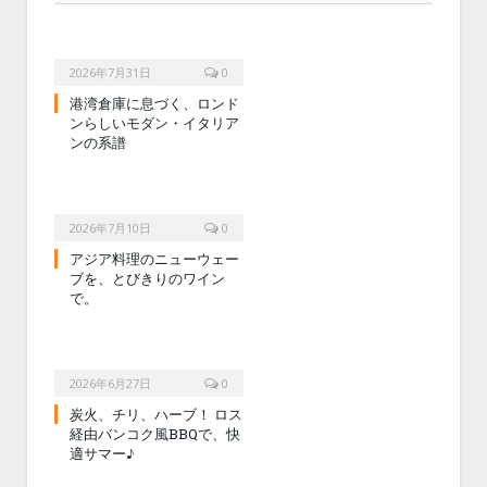
2026年7月31日
0
港湾倉庫に息づく、ロンド
ンらしいモダン・イタリア
ンの系譜
2026年7月10日
0
アジア料理のニューウェー
ブを、とびきりのワイン
で。
2026年6月27日
0
炭火、チリ、ハーブ！ ロス
経由バンコク風BBQで、快
適サマー♪