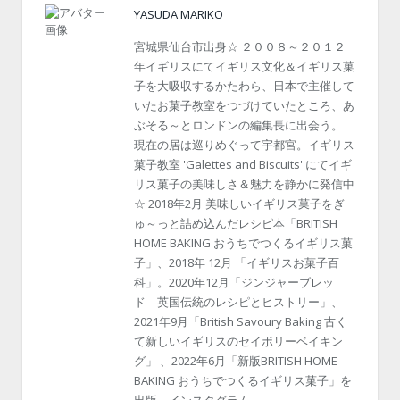
YASUDA MARIKO
宮城県仙台市出身☆ ２００８～２０１２
年イギリスにてイギリス文化＆イギリス菓
子を大吸収するかたわら、日本で主催して
いたお菓子教室をつづけていたところ、あ
ぶそる～とロンドンの編集長に出会う。
現在の居は巡りめぐって宇都宮。イギリス
菓子教室 'Galettes and Biscuits' にてイギ
リス菓子の美味しさ＆魅力を静かに発信中
☆ 2018年2月 美味しいイギリス菓子をぎ
ゅ～っと詰め込んだレシピ本「BRITISH
HOME BAKING おうちでつくるイギリス菓
子」、2018年 12月 「イギリスお菓子百
科」。2020年12月「ジンジャーブレッ
ド 英国伝統のレシピとヒストリー」、
2021年9月「British Savoury Baking 古く
て新しいイギリスのセイボリーベイキン
グ」 、2022年6月「新版BRITISH HOME
BAKING おうちでつくるイギリス菓子」を
出版。インスタグラム