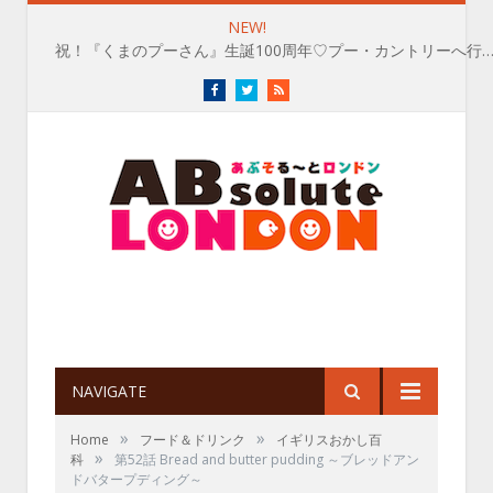
NEW!
祝！『くまのプーさん』生誕100周年♡プー・カントリーへ行
Facebook
Twitter
RSS
NAVIGATE
»
»
Home
フード＆ドリンク
イギリスおかし百
»
科
第52話 Bread and butter pudding ～ブレッドアン
ドバタープディング～