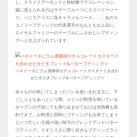
し、スライスアーモンドと粉砂糖でデコレーション。
脇に添えられるのはサマーフルーツにラズベリーソー
ス、バニラアイスに塩キャラメルソース。。。あのエ
コノミープディングの代表選手がなんともお上品に、
ロイヤルファミリーのテーブルにふさわしいプディン
グへと仕上げられています。
パネトーネにラム酒風味のチョコレートカスタードを合わ
せた今どきブレッド&バタープディング☆
余りものの乾いてしまったパンを使いきれる上に、下
ごしらえもあっという間。メインの料理を焼いている
オーブンの下段にでも滑り込ませておけば光熱費も節
約できて、お料理と同時にプディングも出来てしまう
という忙しい主婦の強い味方のブレッドアンドバター
プディング。イギリス人に聞く好きなプディングラン