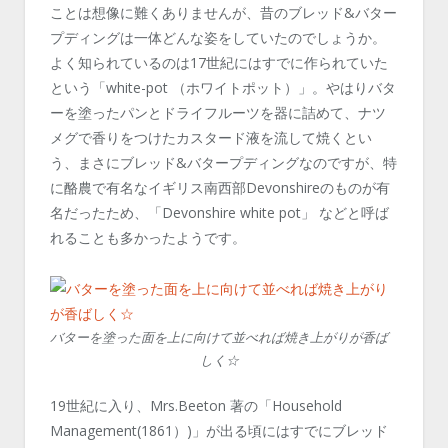
ことは想像に難くありませんが、昔のブレッド&バター
プディングは一体どんな姿をしていたのでしょうか。
よく知られているのは17世紀にはすでに作られていた
という「white-pot （ホワイトポット）」。やはりバタ
ーを塗ったパンとドライフルーツを器に詰めて、ナツ
メグで香りをつけたカスタード液を流して焼くとい
う、まさにブレッド&バタープディングなのですが、特
に酪農で有名なイギリス南西部Devonshireのものが有
名だったため、「Devonshire white pot」 などと呼ば
れることも多かったようです。
バターを塗った面を上に向けて並べれば焼き上がりが香ば
しく☆
19世紀に入り、Mrs.Beeton 著の「Household
Management(1861）)」が出る頃にはすでにブレッド