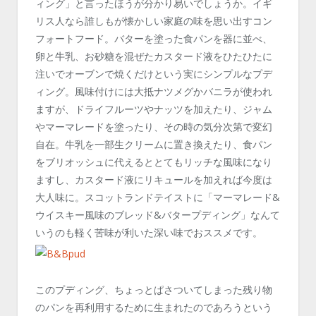
ィング」と言ったほうが分かり易いでしょうか。イギ
リス人なら誰しもが懐かしい家庭の味を思い出すコン
フォートフード。バターを塗った食パンを器に並べ、
卵と牛乳、お砂糖を混ぜたカスタード液をひたひたに
注いでオーブンで焼くだけという実にシンプルなプデ
ィング。風味付けには大抵ナツメグかバニラが使われ
ますが、ドライフルーツやナッツを加えたり、ジャム
やマーマレードを塗ったり、その時の気分次第で変幻
自在。牛乳を一部生クリームに置き換えたり、食パン
をブリオッシュに代えるととてもリッチな風味になり
ますし、カスタード液にリキュールを加えれば今度は
大人味に。スコットランドテイストに「マーマレード&
ウイスキー風味のブレッド&バタープディング」なんて
いうのも軽く苦味が利いた深い味でおススメです。
このプディング、ちょっとぱさついてしまった残り物
のパンを再利用するために生まれたのであろうという