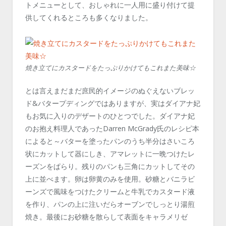
トメニューとして、おしゃれに一人用に盛り付けて提
供してくれるところも多くなりました。
焼き立てにカスタードをたっぷりかけてもこれまた美味☆
とは言えまだまだ庶民的イメージのぬぐえないブレッ
ド&バタープディングではありますが、実はダイアナ妃
もお気に入りのデザートのひとつでした。ダイアナ妃
のお抱え料理人であったDarren McGrady氏のレシピ本
によると～バターを塗ったパンのうち半分はさいころ
状にカットして器にしき、アマレットに一晩つけたレ
ーズンをぱらり。残りのパンも三角にカットしてその
上に並べます。卵は卵黄のみを使用。砂糖とバニラビ
ーンズで風味をつけたクリームと牛乳でカスタード液
を作り、パンの上に注いだらオーブンでしっとり湯煎
焼き。最後にお砂糖を散らして表面をキャラメリゼ