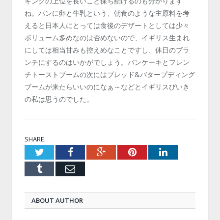
キングの上位を長いこと保ち続けるのも分かります
ね。パンに卵と牛乳という、朝食のような主原料を考
えると日本人にとっては食後のデザートとしては少々
ボリューム多めなのは否めないので、イギリス生まれ
にしては相当甘みも控えめなことですし、休日のブラ
ンチにするのはいかがでしょう。パンケーキとフレン
チトーストブームの次にはブレッド&バタープディング
ブームが来たらいいのになぁ～などとイギリスびいき
の私は思うのでした。
SHARE.
Twitter
Facebook
Google+
Pinterest
LinkedIn
Tumblr
Email
ABOUT AUTHOR