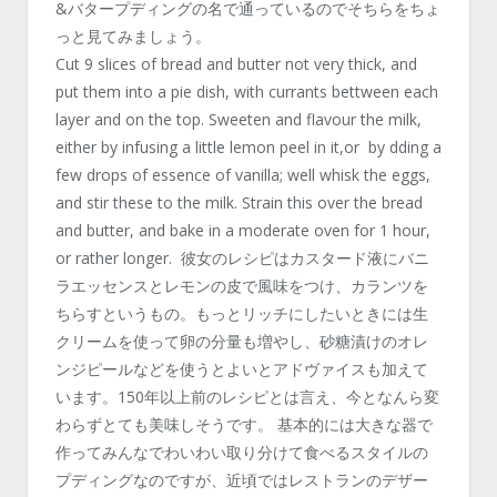
&バタープディングの名で通っているのでそちらをちょ
っと見てみましょう。
Cut 9 slices of bread and butter not very thick, and
put them into a pie dish, with currants bettween each
layer and on the top. Sweeten and flavour the milk,
either by infusing a little lemon peel in it,or by dding a
few drops of essence of vanilla; well whisk the eggs,
and stir these to the milk. Strain this over the bread
and butter, and bake in a moderate oven for 1 hour,
or rather longer. 彼女のレシピはカスタード液にバニ
ラエッセンスとレモンの皮で風味をつけ、カランツを
ちらすというもの。もっとリッチにしたいときには生
クリームを使って卵の分量も増やし、砂糖漬けのオレ
ンジピールなどを使うとよいとアドヴァイスも加えて
います。150年以上前のレシピとは言え、今となんら変
わらずとても美味しそうです。 基本的には大きな器で
作ってみんなでわいわい取り分けて食べるスタイルの
プディングなのですが、近頃ではレストランのデザー