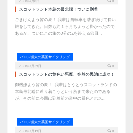
2021年4月8日
0
スコットランド本島の最北端！ついに到着！
ごきげんよう皆の衆！ 我輩は自転車を漕ぎ続けて長い
旅をしてきた。日数も約１ヶ月ちょっと掛かったので
あるが、ついにこの旅の3分の2を終える節目…
バロン颯太の英国サイクリング
2021年3月29日
0
スコットランドの黄色い悪魔、突然の民泊に成功！
御機嫌よう皆の衆！ 我輩はとうとうスコットランドの
本島最北端に辿り着こうという所まで来たのである
が、その前に今回は到着前の道中の景色とホス…
バロン颯太の英国サイクリング
2021年3月19日
0