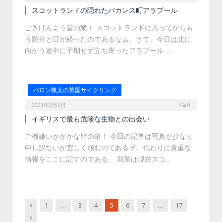
スコットランドの隠れたバカンス町アラプール
ごきげんよう皆の衆！ スコットランドに入ってからも
う随分と日が経ったのであるなぁ。さて、今日は北に
向かう途中に予期せず立ち寄ったアラプール …
バロン颯太の英国サイクリング
2021年3月2日
0
イギリスで最も危険な生物との出会い
ご機嫌いかがかな皆の衆！ 今回の記事は写真が少なく
申し訳ないが宜しく頼むのであるぞ。代わりに貴重な
情報をここに記すのである。 我輩は現在スコ…
Previous
1
…
3
4
5
6
7
…
17
Next