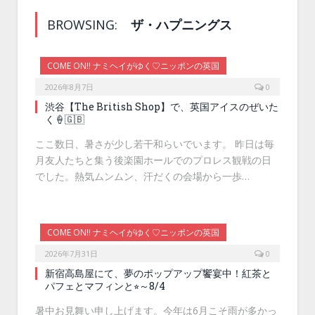
BROWSING:
ザ・ハプニングス
COME ON!! ナミヘイがゆく♡ニッポンの英国
2026年8月7日
0
渋谷【The British Shop】で、英国アイスのぜいた
く🍦🇬🇧
ここ数日、暑さが少し若干和らいでいます。 昨日は毎
月友人たちと集う後楽園ホールでのプロレス観戦の日
でした。熱気ムンムン、汗だくの会場から一歩…
COME ON!! ナミヘイがゆく♡ニッポンの英国
2026年7月31日
0
新宿高島屋にて、夢のポップアップ饗宴中！紅茶と
パフェとマフィンと⭐︎～8/4
暑中お見舞い申し上げます。今年は6月こそ雨が多かっ