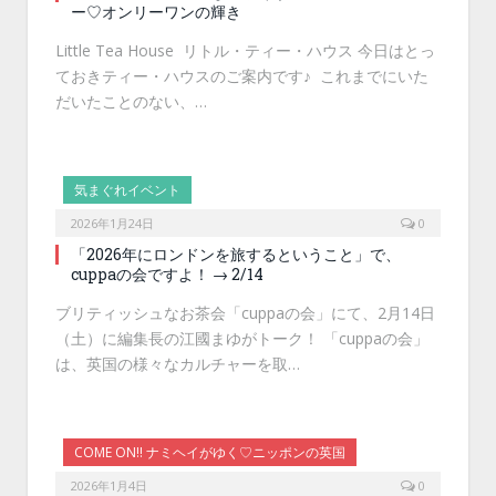
ー♡オンリーワンの輝き
Little Tea House リトル・ティー・ハウス 今日はとっ
ておきティー・ハウスのご案内です♪ これまでにいた
だいたことのない、…
気まぐれイベント
2026年1月24日
0
「2026年にロンドンを旅するということ」で、
cuppaの会ですよ！ → 2/14
ブリティッシュなお茶会「cuppaの会」にて、2月14日
（土）に編集長の江國まゆがトーク！ 「cuppaの会」
は、英国の様々なカルチャーを取…
COME ON!! ナミヘイがゆく♡ニッポンの英国
2026年1月4日
0