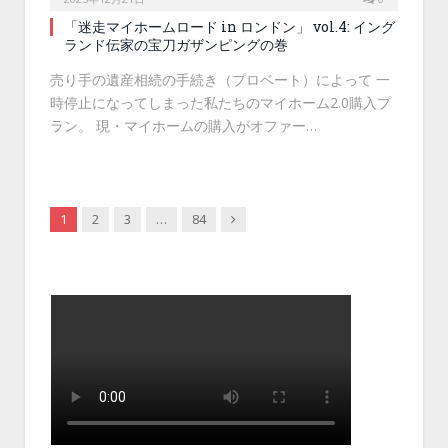
「迷走マイホームロード in ロンドン」 vol.4: イング
ランド伝家の宝刀ガザンピングの巻
売り手の遺産相続の手続き（プロベート）によって 一
時停止になってしまった私たちのマイホーム2.0購入プ
ラン。 現・マイホームの購入がオファー…
Next
1
2
3
…
84