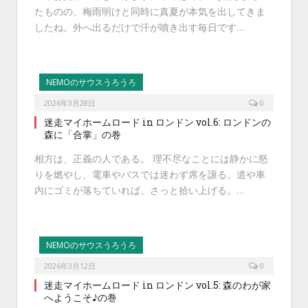
たものの、梅雨明けと同時に真夏が本気を出してきま
したね。外へ出るだけで汗が噴き出す毎日です…
NEMOのサウスうろうろ
2026年3月28日
0
迷走マイホームロード in ロンドン vol.6: ロンドンの
森に「合掌」の巻
相方は、正義の人である。 理不尽なことには静かに怒
りを燃やし、電車やバスでは迷わず席を譲る。道や車
内にゴミが落ちていれば、さっと拾い上げる。…
NEMOのサウスうろうろ
2026年3月12日
0
迷走マイホームロード in ロンドン vol.5: 森のわが家
へようこそ♪の巻