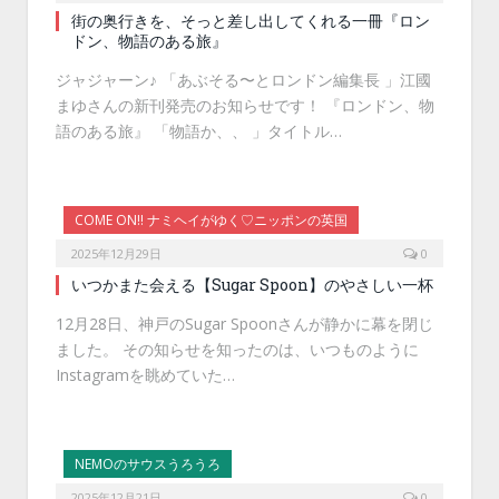
街の奥行きを、そっと差し出してくれる一冊『ロン
ドン、物語のある旅』
ジャジャーン♪ 「あぶそる〜とロンドン編集長 」江國
まゆさんの新刊発売のお知らせです！ 『ロンドン、物
語のある旅』 「物語か、、 」タイトル…
COME ON!! ナミヘイがゆく♡ニッポンの英国
2025年12月29日
0
いつかまた会える【Sugar Spoon】のやさしい一杯
12月28日、神戸のSugar Spoonさんが静かに幕を閉じ
ました。 その知らせを知ったのは、いつものように
Instagramを眺めていた…
NEMOのサウスうろうろ
2025年12月21日
0