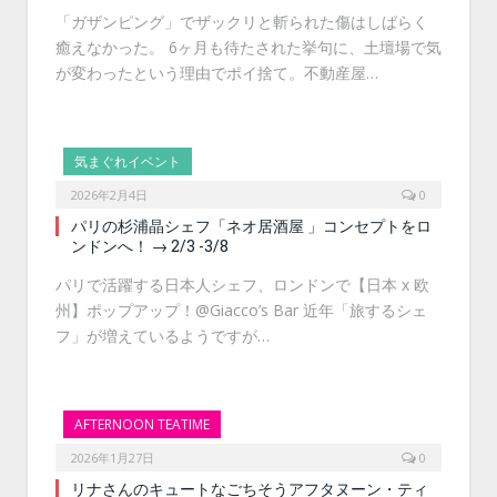
「ガザンピング」でザックリと斬られた傷はしばらく
癒えなかった。 6ヶ月も待たされた挙句に、土壇場で気
が変わったという理由でポイ捨て。不動産屋…
気まぐれイベント
2026年2月4日
0
パリの杉浦晶シェフ「ネオ居酒屋 」コンセプトをロ
ンドンへ！ → 2/3 -3/8
パリで活躍する日本人シェフ、ロンドンで【日本 x 欧
州】ポップアップ！@Giacco’s Bar 近年「旅するシェ
フ」が増えているようですが…
AFTERNOON TEATIME
2026年1月27日
0
リナさんのキュートなごちそうアフタヌーン・ティ