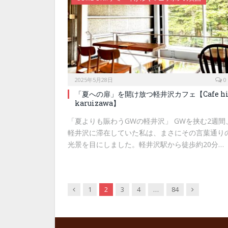
2025年5月28日
0
「夏への扉」を開け放つ軽井沢カフェ【Cafe hi
karuizawa】
「夏よりも賑わうGWの軽井沢」 GWを挟む2週間
軽井沢に滞在していた私は、まさにその言葉通り
光景を目にしました。軽井沢駅から徒歩約20分…
Previous
Next
1
2
3
4
…
84