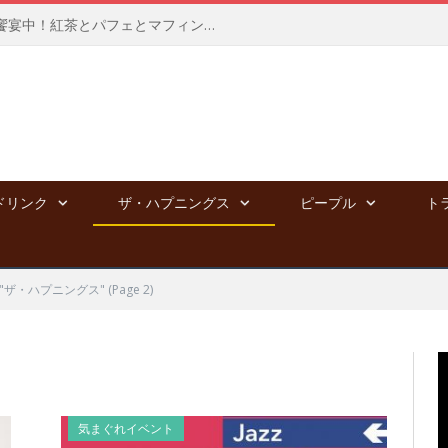
新宿高島屋にて、夢のポップアップ饗宴中！紅茶とパフェとマフィンと⭐︎～8/4
ドリンク
ザ・ハプニングス
ピープル
ト
y: "ザ・ハプニングス"
(Page 2)
気まぐれイベント