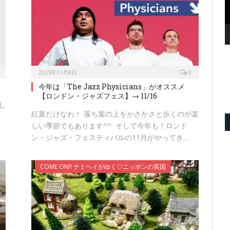
2025年11月8日
0
今年は「The Jazz Physicians」がオススメ
【ロンドン・ジャズフェス】→ 11/16
し
紅葉たけなわ！ 落ち葉の上をかさかさと歩くのが楽
しい季節でもあります^^ そして今年も！ロンド
ン・ジャズ・フェスティバルの11月がやってき…
COME ON!! ナミヘイがゆく♡ニッポンの英国