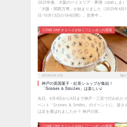
2025年春、大阪のベイエリア・夢洲（ゆめしま）
「大阪・関西万博」が始まりました（2025年4月1
日-10月13日の184日間）。世界中…
COME ON!! ナミヘイがゆく♡ニッポンの英国
2025年6月13日
0
神戸の英国菓子・紅茶ショップが集結！
「Scones ＆ Smiles」は楽しい♪
先日、6月4日から9日まで神戸・三宮で行われた
ベント「Scones ＆ Smiles」のイベントに、皆さ
は足を運ばれましたか？ 神戸の英…
COME ON!! ナミヘイがゆく♡ニッポンの英国