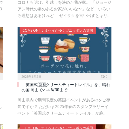
で
コロナも明け、引越しを決めた我が家。 「ジョージ
3
アン時代の趣のあるお家がいいな〜」など、いろい
ろ理想はあるけれど、 ゼイタクを言い出すとキリ…
COME ON!! ナミヘイがゆく♡ニッポンの英国
2025年6月2日
0
「英国式🇬🇧クリームティートレイル」を、晴れ
の国 岡山で♪ → 6/30まで
イ
岡山県内で期間限定の英国イベントがあるのをご存
ん
知ですか？ ただいま2025年春のスタンプラリーイ
ベント「英国式クリームティー トレイル」が絶…
COME ON!! ナミヘイがゆく♡ニッポンの英国