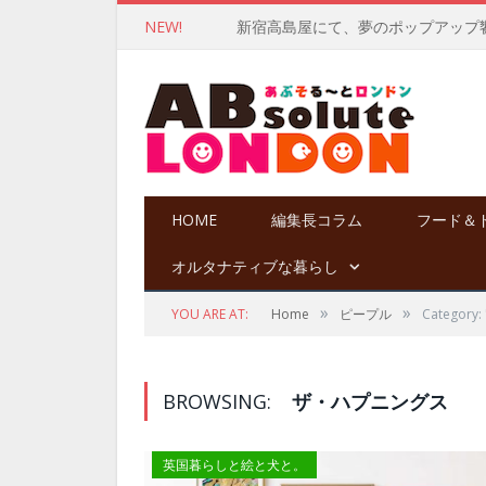
NEW!
HOME
編集長コラム
フード＆
オルタナティブな暮らし
»
»
YOU ARE AT:
Home
ピープル
Categor
BROWSING:
ザ・ハプニングス
英国暮らしと絵と犬と。