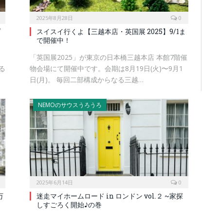
2025年8月28日
0
プ
スイスイ行くよ【三越本店・英国展 2025】9/1ま
で開催中！
「英国展2025」が東京の日本橋三越本店 本館7階催
る
物会場にて開催中です。会期は8月19日(火)〜9月1
日(月)。 毎回二部構成からなる三越…
NEMOのサウスうろうろ
2025年6月14日
0
万
迷走マイホームロード in ロンドン vol.２ ~家探
しすごろく開始♪の巻