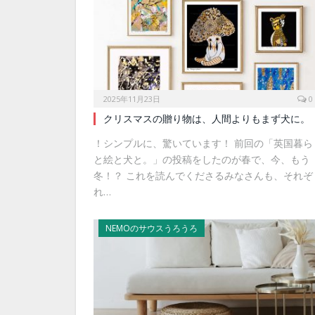
2025年11月23日
0
クリスマスの贈り物は、人間よりもまず犬に。
！シンプルに、驚いています！ 前回の「英国暮ら
と絵と犬と。」の投稿をしたのが春で、今、もう
冬！？ これを読んでくださるみなさんも、それぞ
れ…
NEMOのサウスうろうろ