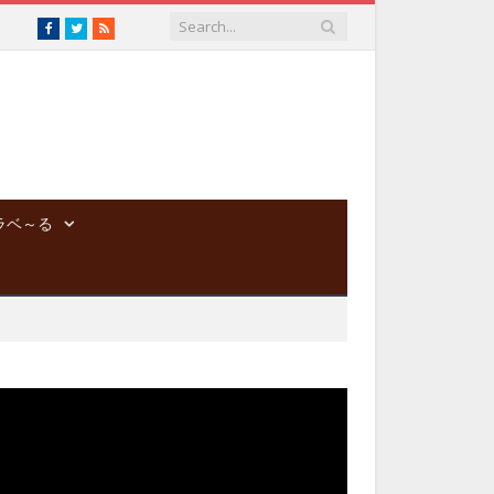
Facebook
Twitter
RSS
ラベ～る
動
画
プ
レ
ー