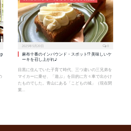
2025年5月20日
0
p
麻布十番のインバウンド・スポット!? 美味しいケ
ーキを召し上がれ♪
、
目黒に住んでいた子育て時代、三つ違いの三兄弟を
の
マイカーに乗せ、「遊ぶ」を目的に方々車で出かけ
たものでした。青山にある「こどもの城」（現在閉
業…