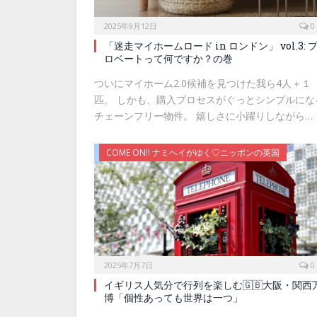
2025年9月12日
0
「迷走マイホームロード in ロンドン」 vol.3: 
ロベートって何ですか？の巻
ついにマイホーム2.0候補を見つけた我ら4人＋１
匹。 しかも、購入プロセスがぐっとシンプルにな
チェーンフリー物件。 嬉しさに小躍りしながら…
COME ON!! ナミヘイがゆく♡ニッポンの英国
2025年7月7日
0
イギリス人気分で行列を楽しむ🇬🇧大阪・関西
博「個性あっても世界は一つ」