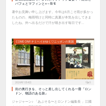
パフェとマフィンと⭐︎～8/4
暑中お見舞い申し上げます。今年は6月こそ雨が多かっ
たものの、梅雨明けと同時に真夏が本気を出してきま
したね。外へ出るだけで汗が噴き出す毎日です…
COME ON!! ナミヘイがゆく♡ニッポンの英国
2026年1月4日
0
街の奥行きを、そっと差し出してくれる一冊『ロン
ドン、物語のある旅』
ジャジャーン♪ 「あぶそる〜とロンドン編集長 」江國