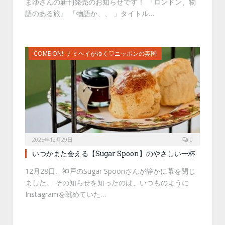
まゆさんの新刊発売のお知らせです！ 『ロンドン、物
語のある旅』 「物語か、、 」タイトル…
COME ON!! ナミヘイがゆく♡ニッポンの英国
2025年12月29日
0
いつかまた会える【Sugar Spoon】のやさしい一杯
12月28日、神戸のSugar Spoonさんが静かに幕を閉じ
ました。 その知らせを知ったのは、いつものように
Instagramを眺めていた…