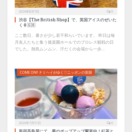
2026年8月7日
0
渋谷【The British Shop】で、英国アイスのぜいた
く🍦🇬🇧
ここ数日、暑さが少し若干和らいでいます。 昨日は毎
月友人たちと集う後楽園ホールでのプロレス観戦の日
でした。熱気ムンムン、汗だくの会場から一歩…
COME ON!! ナミヘイがゆく♡ニッポンの英国
2026年7月31日
0
新宿高島屋にて、夢のポップアップ饗宴中！紅茶と