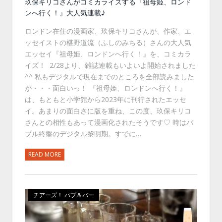
玖保キリコさんがコミカライズする『祖母姫、ロンド
ンへ行く！』大人気連載♪
ロンドン在住の漫画家、玖保キリコさんが、作家、エ
ッセイストの椹野道流（ふしのみちる）さんの大人気
エッセイ『祖母姫、ロンドンへ行く！』を、コミカラ
イズ！ 2/28より、雑誌連載もいよいよ開始されました
^^ 私もデジタルで現在までのところを全部読みました
が・・・面白いっ！ 『祖母姫、ロンドンへ行く！』
は、もともと小学館から2023年に刊行されたエッセ
イ。あまりの面白さに版を重ね、この度、玖保キリコ
さんとの相性もあって漫画化されたそうです♡ 時はバ
ブル終盤のデジタル黎明期。すでに…
READ MORE
チアーズ！ パブ＆バー