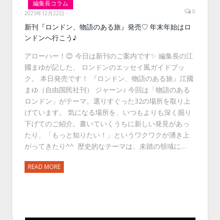
編集長コラム
0
2025年12月22日
新刊『ロンドン、物語のある旅』発売♡ 年末年始はロ
ンドンへ行こう♪
アローハー！😊 今日は新刊のご案内です✨ 編集長の江
國まゆが記した、 ロンドンのエッセイ風ガイドブッ
ク。 本日発売です！ 『ロンドン、物語のある旅』江國
まゆ（自由国民社刊） ジャーン♪ 今回は「物語のある
ロンドン」がテーマ。選りすぐった32の場所を取り上
げています。 気になる場所を、いつもよりも深く掘り
下げてのご紹介。書いていくうちに新しい発見があっ
たり、「もっと知りたい！」というワクワクが湧き上
がってきたり^^ 歴史的なテーマは、未踏の領域に…
READ MORE