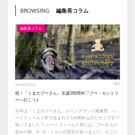
BROWSING:
編集長コラム
編集長コラム
0
2026年8月2日
祝！『くまのプーさん』生誕100周年♡プー・カントリ
ーへ行こう♪
今年は『くまのプーさん』がイングランド南東部、ハ
ートフィールド村で生まれて100周年なのだそうです^^
知ってました？ ハートフィールド村には、プーさんの
生みの親、A・A・ミルンの別荘がありました。そこに