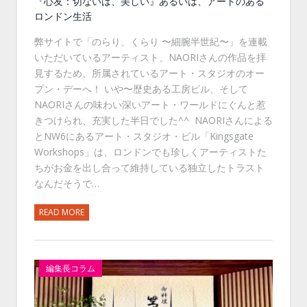
『心友：切ないは、美しい』あるいは、アートのある
ロンドン生活
弊サイトで「のらり、くらり 〜細腕半世紀〜」を連載
いただいているアーティスト、NAORIさんの作品を拝
見するため、所属されているアート・スタジオのオー
プン・デーへ！ いや〜歴史ある工房ビル、そして
NAORIさんの味わい深いアート・ワールドにぐんと惹
きつけられ、充実した半日でした^^ NAORIさんによる
とNW6にあるアート・スタジオ・ビル「Kingsgate
Workshops」は、ロンドンでも珍しくアーティストた
ちがお金を出し合って維持している独立したトラスト
なんだそうで…
READ MORE
編集長コラム