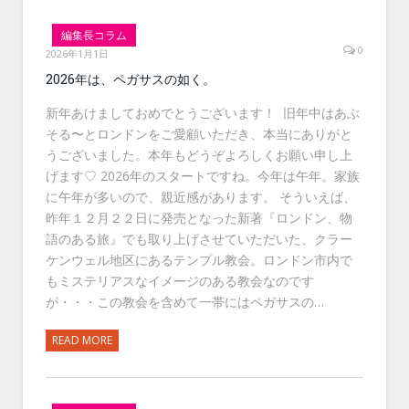
編集長コラム
0
2026年1月1日
2026年は、ペガサスの如く。
新年あけましておめでとうございます！ 旧年中はあぶ
そる〜とロンドンをご愛顧いただき、本当にありがと
うございました。本年もどうぞよろしくお願い申し上
げます♡ 2026年のスタートですね。今年は午年。家族
に午年が多いので、親近感があります。 そういえば、
昨年１２月２２日に発売となった新著『ロンドン、物
語のある旅』でも取り上げさせていただいた、クラー
ケンウェル地区にあるテンプル教会。ロンドン市内で
もミステリアスなイメージのある教会なのです
が・・・この教会を含めて一帯にはペガサスの…
READ MORE