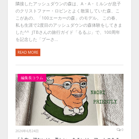
隣接したアッシュダウンの森は、A・A・ミルンが息子
のクリストファー・ロビンとよく散策していた森、こ
こがあの、「100エーカーの森」のモデル。 この春、
私も生涯で2度目のアッシュダウンの森体験をしてきま
した^^ JTBさんの旅行ガイド「るるぶ」で、100周年
を記念した「プーさ…
READ MORE
編集長コラム
0
2026年6月24日