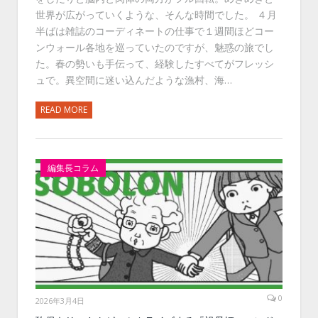
世界が広がっていくような、そんな時間でした。 ４月
半ばは雑誌のコーディネートの仕事で１週間ほどコー
ンウォール各地を巡っていたのですが、魅惑の旅でし
た。春の勢いも手伝って、経験したすべてがフレッシ
ュで。異空間に迷い込んだような漁村、海…
READ MORE
編集長コラム
0
2026年3月4日