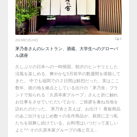
0
2026年5月24日
茅乃舎さんのレストラン、酒蔵、大学生へのグローバ
ル講座
久しぶりの日本への一時帰国。朝夕のヒンヤリとした
涼風を楽しめる、爽やかな5月前半の数週間を堪能して
きた。 中でも福岡での２日間は鮮烈だった。実はここ
数年、彼の地を拠点としている出汁の「茅乃舎」ブラ
ンドで知られる「久原本家グループ」さんと折に触れ
お仕事をさせていただいており、ご挨拶を兼ね当地を
訪れたのだった。 茅乃舎と言えば、お出汁！ 看板商品
のあご出汁をはじめ数々の名作商品が、厨房に立つ私
たちを鼓舞し続けている。お料理はいつだって楽しい
よと^^ その久原本家グループの魂と言え…