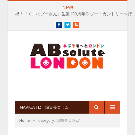
NEW!
祝！『くまのプーさん』生誕100周年♡プー・カントリーへ行
Facebook
Twitter
RSS
NAVIGATE:
編集長コラム
»
Home
Category: "編集長コラム"