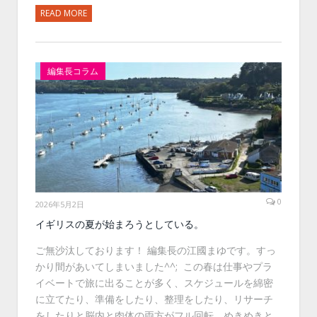
READ MORE
編集長コラム
0
2026年5月2日
イギリスの夏が始まろうとしている。
ご無沙汰しております！ 編集長の江國まゆです。すっ
かり間があいてしまいました^^; この春は仕事やプラ
イベートで旅に出ることが多く、スケジュールを綿密
に立てたり、準備をしたり、整理をしたり、リサーチ
をしたりと脳内と肉体の両方がフル回転。めきめきと