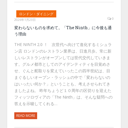
ロンドン・ダイニング
0
2026年1月23日
変わらないものを求めて。「The Ninth」に今後も通
う理由
THE NINTH 2.0 ！ 次世代へ向けて進化するミシュラ
ン店 ロンドンのレストラン業界は、日進月歩。常に新
しいレストランがオープンしては世代交代していきま
す。グルメ都市としてのアイデンティティを目覚めさ
せ、ぐんと舵取りを変えていったこの四半世紀は、目
まぐるしいオープン・ラッシュの中で「変わらないの
はいったい何か？」ということも、考えさせられてき
ましたよね。 昨年ちょうど１０周年の区切りを迎えた
フィッツロヴィアの「The Ninth」は、そんな疑問への
答えを示唆してくれる…
READ MORE