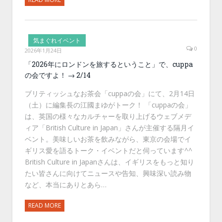
気まぐれイベント
0
2026年1月24日
「2026年にロンドンを旅するということ」で、cuppa
の会ですよ！ → 2/14
ブリティッシュなお茶会「cuppaの会」にて、2月14日
（土）に編集長の江國まゆがトーク！ 「cuppaの会」
は、英国の様々なカルチャーを取り上げるウェブメデ
ィア「British Culture in Japan」さんが主催する隔月イ
ベント。美味しいお茶を飲みながら、東京の会場でイ
ギリス愛を語るトーク・イベントだと伺っています^^
British Culture in Japanさんは、イギリスをもっと知り
たい皆さんに向けてニュースや告知、興味深い読み物
など、本当にありとあら…
READ MORE