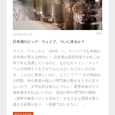
0
2026年2月11日
日本酒のビッグ・ウェイブ、ついに来るか？
ライス・ワインから「SAKE」へ。スーパーでも本物の
日本酒が買える時代に！ 日本酒は英国市場でかれこれ
何十年も流通しているのに、なかなかメイン・ストリ
ームの仲間入りをさせてもらえないもどかしさがあ
る。こんなに美味しいのに、どうして？^^ まず枠組み
の問題。仲介業者や個人の専門家の数がまだまだ足り
ないので、大手以外は参入しづらい。業界全体がどう
海外進出すればいいのか、言語の壁や専門性の難関、
（原料や輸送コストも含めて）さまざまな課題を乗り
越える必要があり、一筋縄ではいかない。 …
READ MORE