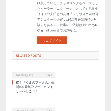
け負っている。チャネリングをベースとし
たヒーラー「エウリーナ」としても活動中
（保江邦夫氏との共著『シリウス宇宙連合
アシュター司令官 vs.保江邦夫緊急指令対
談』もある）。仕事のご依頼は ekumayu
@ gmail.com までお気軽に。
ウェブサイト
RELATED POSTS
2026年8月2日
0
祝！『くまのプーさん』生
誕100周年♡プー・カント
リーへ行こう♪
2026年6月24日
0