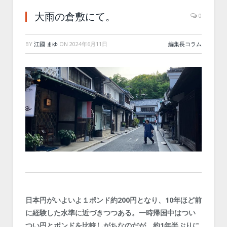
大雨の倉敷にて。
0
BY
江國 まゆ
ON
2024年6月11日
編集長コラム
日本円がいよいよ１ポンド約200円となり、10年ほど前
に経験した水準に近づきつつある。一時帰国中はつい
つい円とポンドを比較しがちなのだが、約1年半ぶりに