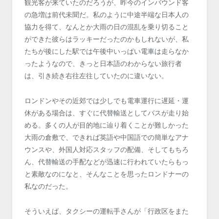
観光客が来ていたのだろうが、昨今のインバウンド客
の急増は前代未聞だ。私のように中途半端な日本人の
協力を得て、なんとか大雨の日の混乱を乗り切ること
ができた彼らはラッキーだったのかもしれないが、私
たちが後にした駅では午後中いっぱい電車は走らなか
ったようなので、きっと日本語のわからない旅行者
は、引き続き右往左往していたのに違いない。
ロンドンやその近郊では少しでも電車運行に遅延・運
休がある場合は、すぐに代替輸送としてバスが走り始
める。多くの人が目的地に辿り着くことが難しかった
大雨の倉敷で、できれば英語や中国語での簡単なアナ
ウンスや、外国人対応スタッフの配備、そしてもちろ
ん、代替輸送の手配などが迅速に行われていたらもっ
と素敵なのになと、そんなことを思ったロンドナーの
私なのだった。
そういえば、タクシーの運転手さんが「行政区をまた