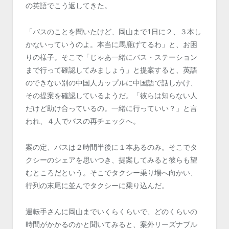
の英語でこう返してきた。
「バスのことを聞いたけど、岡山まで1日に２、３本し
かないっていうのよ。本当に馬鹿げてるわ」と、お困
りの様子。そこで「じゃあ一緒にバス・ステーション
まで行って確認してみましょう」と提案すると、英語
のできない別の中国人カップルに中国語で話しかけ、
その提案を確認しているようだ。「彼らは知らない人
だけど助け合っているの。一緒に行っていい？」と言
われ、４人でバスの再チェックへ。
案の定、バスは２時間半後に１本あるのみ。そこでタ
クシーのシェアを思いつき、提案してみると彼らも望
むところだという。そこでタクシー乗り場へ向かい、
行列の末尾に並んでタクシーに乗り込んだ。
運転手さんに岡山までいくらくらいで、どのくらいの
時間がかかるのかと聞いてみると、案外リーズナブル