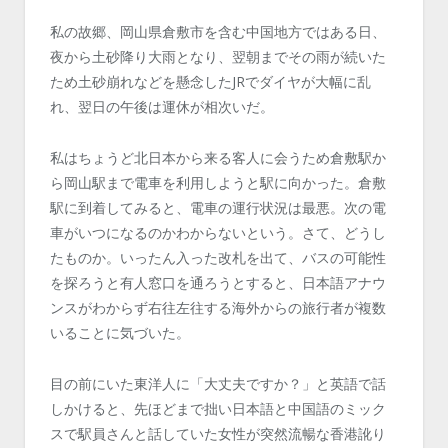
私の故郷、岡山県倉敷市を含む中国地方ではある日、
夜から土砂降り大雨となり、翌朝までその雨が続いた
ため土砂崩れなどを懸念したJRでダイヤが大幅に乱
れ、翌日の午後は運休が相次いだ。
私はちょうど北日本から来る客人に会うため倉敷駅か
ら岡山駅まで電車を利用しようと駅に向かった。倉敷
駅に到着してみると、電車の運行状況は最悪。次の電
車がいつになるのかわからないという。さて、どうし
たものか。いったん入った改札を出て、バスの可能性
を探ろうと有人窓口を通ろうとすると、日本語アナウ
ンスがわからず右往左往する海外からの旅行者が複数
いることに気づいた。
目の前にいた東洋人に「大丈夫ですか？」と英語で話
しかけると、先ほどまで拙い日本語と中国語のミック
スで駅員さんと話していた女性が突然流暢な香港訛り