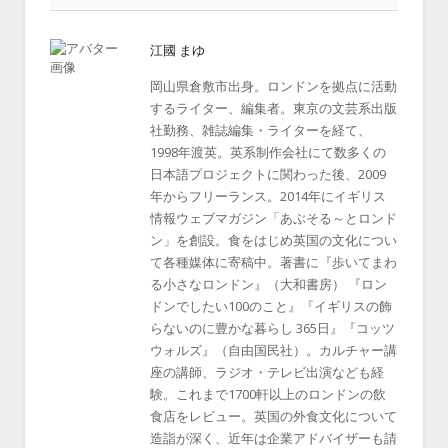
江國 まゆ
岡山県倉敷市出身。ロンドンを拠点に活動
するライター、編集者。東京の文芸系出版
社勤務、雑誌編集・ライターを経て、
1998年渡英。英系制作会社にて数多くの
日本語プロジェクトに関わった後、2009
年からフリーランス。2014年にイギリス
情報ウェブマガジン「あぶそる～とロンド
ン」を創設。食をはじめ英国の文化につい
て各種媒体に寄稿中。著書に『歩いてまわ
る小さなロンドン』（大和書房） 『ロン
ドンでしたい100のこと』『イギリスの飾
らないのに豊かな暮らし 365日』『コッツ
ウォルズ』（自由国民社）。カルチャー講
座の講師、ラジオ・テレビ出演なども経
験。これまで1700軒以上のロンドンの飲
食店をレビュー。英国の外食文化について
造詣が深く、近年は企業アドバイザーも請