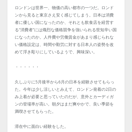
ロンドンは世界一、物価の高い都市の一つだ。ロンド
ンから見ると東京さえ安く感じてしまう。日本は消費
者に優しい国になったのか、それとも飲食店を経営す
る“消費者”には熾烈な価格競争を強いられる世知辛い国
になったのか。人件費や労働賃金があまり感じられな
い価格設定は、時間や勤労に対する日本人の姿勢を改
めて浮き彫りにしているようで、興味深い。
・・・・・・
久しぶりに5月後半から6月の日本を経験させてもらっ
た。今年は少し涼しいとみえて、ロンドン発着の2日の
み上着が必要と思っていたのだが、意外とカーディガ
ンの登場率が高い。朝夕はまだ爽やかで、良い季節を
満喫させてもらった。
滞在中に面白い経験をした。