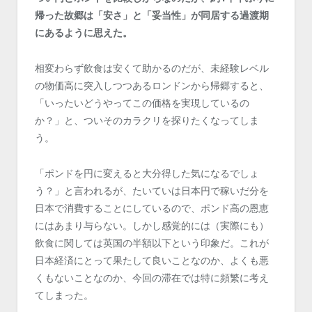
帰った故郷は「安さ」と「妥当性」が同居する過渡期
にあるように思えた。
相変わらず飲食は安くて助かるのだが、未経験レベル
の物価高に突入しつつあるロンドンから帰郷すると、
「いったいどうやってこの価格を実現しているの
か？」と、ついそのカラクリを探りたくなってしま
う。
「ポンドを円に変えると大分得した気になるでしょ
う？」と言われるが、たいていは日本円で稼いだ分を
日本で消費することにしているので、ポンド高の恩恵
にはあまり与らない。しかし感覚的には（実際にも）
飲食に関しては英国の半額以下という印象だ。これが
日本経済にとって果たして良いことなのか、よくも悪
くもないことなのか、今回の滞在では特に頻繁に考え
てしまった。