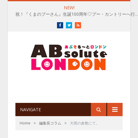
NEW!
祝！『くまのプーさん』生誕100周年♡プー・カントリーへ行
Facebook
Twitter
RSS
NAVIGATE
»
»
Home
編集長コラム
大雨の倉敷にて。