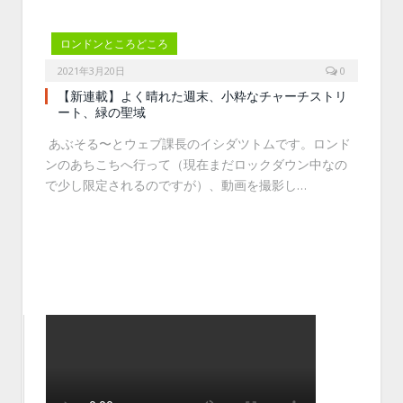
ロンドンところどころ
2021年3月20日
0
【新連載】よく晴れた週末、小粋なチャーチストリ
ート、緑の聖域
あぶそる〜とウェブ課長のイシダツトムです。ロンド
ンのあちこちへ行って（現在まだロックダウン中なの
で少し限定されるのですが）、動画を撮影し…