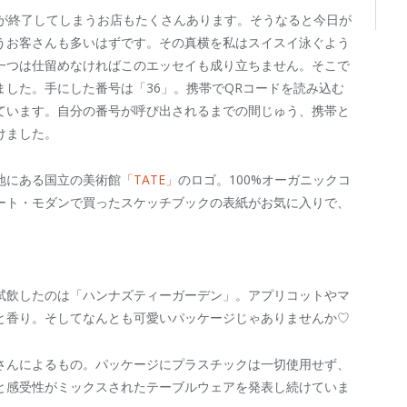
売が終了してしまうお店もたくさんあります。そうなると今日が
うお客さんも多いはずです。その真横を私はスイスイ泳ぐよう
一つは仕留めなければこのエッセイも成り立ちません。そこで
した。手にした番号は「36」。携帯でQRコードを読み込む
ています。自分の番号が呼び出されるまでの間じゅう、携帯と
けました。
地にある国立の美術館
「TATE」
のロゴ。100%オーガニックコ
ート・モダンで買ったスケッチブックの表紙がお気に入りで、
試飲したのは「ハンナズティーガーデン」。アプリコットやマ
と香り。そしてなんとも可愛いパッケージじゃありませんか♡
さんによるもの。パッケージにプラスチックは一切使用せず、
と感受性がミックスされたテーブルウェアを発表し続けていま