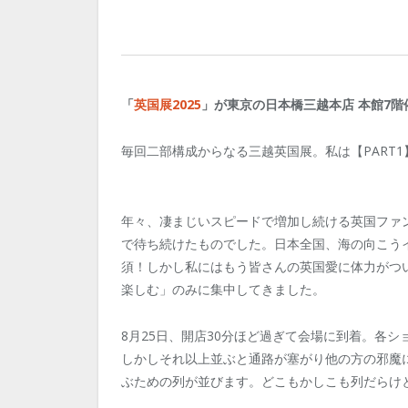
「
英国展2025
」が東京の日本橋三越本店 本館7階催
毎回二部構成からなる三越英国展。私は【PART1】
年々、凄まじいスピードで増加し続ける英国ファ
で待ち続けたものでした。日本全国、海の向こう
須！しかし私にはもう皆さんの英国愛に体力がつ
楽しむ」のみに集中してきました。
8月25日、開店30分ほど過ぎて会場に到着。各シ
しかしそれ以上並ぶと通路が塞がり他の方の邪魔
ぶための列が並びます。どこもかしこも列だらけ