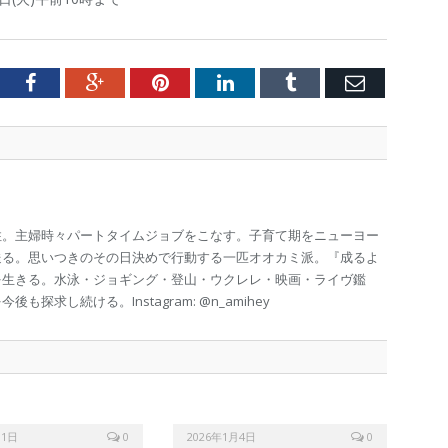
tter
Facebook
Google+
Pinterest
LinkedIn
Tumblr
Email
住。主婦時々パートタイムジョブをこなす。子育て期をニューヨー
送る。思いつきのその日決めで行動する一匹オオカミ派。『成るよ
を生きる。水泳・ジョギング・登山・ウクレレ・映画・ライヴ鑑
探求し続ける。Instagram: @n_amihey
31日
0
2026年1月4日
0