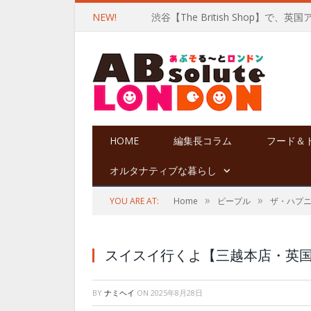
NEW!
渋谷【The British Shop】で、英
HOME
編集長コラム
フード＆
オルタナティブな暮らし
»
»
YOU ARE AT:
Home
ピープル
ザ・ハプ
スイスイ行くよ【三越本店・英国展 
BY
ナミヘイ
ON
2025年8月28日