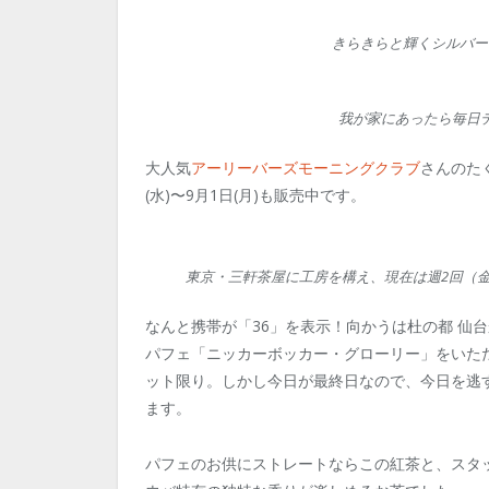
きらきらと輝くシルバー
我が家にあったら毎日
大人気
アーリーバーズモーニングクラブ
さんのた
(水)〜9月1日(月)も販売中です。
東京・三軒茶屋に工房を構え、現在は週2回（
なんと携帯が「36」を表示！向かうは杜の都 仙
パフェ「ニッカーボッカー・グローリー」をいただ
ット限り。しかし今日が最終日なので、今日を逃
ます。
パフェのお供にストレートならこの紅茶と、スタッ