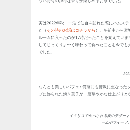
ウバ特有の独特な香りが楽しめるお茶でした。
実は2022年秋、一泊で仙台を訪れた際にハムス
た（
その時のお話はコチラから
）。午前中から宮
ルームに入ったのが17時だったことを覚えてい
してじっくりよ〜く味わって食べたことを今でも
でした。
20
なんとも美しいパフェ♪ 何層にも贅沢に重なった
プに飾られた焼き菓子が一層華やかな仕上がりと
イギリスで食べられる夏のデザート
ームやフルーツ