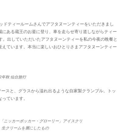
テッドティールームさんでアフタヌーンティーをいただきまし
城にある蔵王のお釜に登り、車を走らせ寄り道しながらティー
ます。出していただいたアフタヌーンティーを私の今夜の晩餐と
覚えています。本当に楽しいおひとりさまアフタヌーンティー
22年秋 仙台旅行
ソースと、グラスから溢れ出るような自家製クランブル。トッ
なっています。
「ニッカーボッカー・グローリー」アイスクリ
、生クリームを層にしたもの