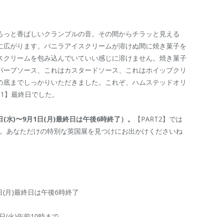
ろっと香ばしいクランブルの音。その間からチラッと見える
に広がります。バニラアイスクリームが溶けぬ間に焼き菓子を
スクリームを包み込んでいていい感じに溶けません。焼き菓子
バーブソース、これはカスタードソース、これはホイップクリ
の底までしっかりいただきました。これぞ、ハムステッドオリ
T1】最終日でした。
(水)〜9月1日(月)最終日は午後6時終了）。
【PART2】では
場。あなただけの特別な英国展を見つけにお出かけくださいね
1日(月)最終日は午後6時終了
2日(火)午前10時まで