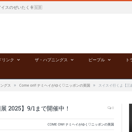
国アイスのぜいたく🍦🇬🇧
ドリンク
ザ・ハプニングス
ピープル
ト
»
»
ニングス
Come on!! ナミヘイがゆく♡ニッポンの英国
スイスイ行くよ【三越
2025】9/1まで開催中！
0
COME ON!! ナミヘイがゆく♡ニッポンの英国