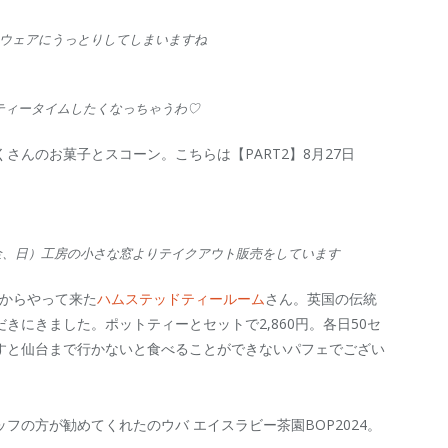
ウェアにうっとりしてしまいますね
ティータイムしたくなっちゃうわ♡
くさんのお菓子とスコーン。こちらは【PART2】8月27日
金、日）工房の小さな窓よりテイクアウト販売をしています
台からやって来た
ハムステッドティールーム
さん。英国の伝統
きにきました。ポットティーとセットで2,860円。各日50セ
すと仙台まで行かないと食べることができないパフェでござい
フの方が勧めてくれたのウバ エイスラビー茶園BOP2024。