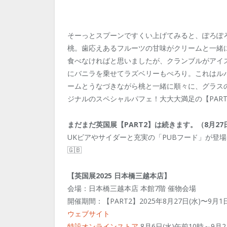
そーっとスプーンですくい上げてみると、ぽろぽ
桃。歯応えあるフルーツの甘味がクリームと一緒
食べなければと思いましたが、クランブルがアイ
にバニラを乗せてラズベリーもぺろり。これはル
ームとうなづきながら桃と一緒に順々に、グラス
ジナルのスペシャルパフェ！大大大満足の【PAR
まだまだ英国展【PART2】は続きます。（8月27日
UKビアやサイダーと充実の「PUBフード」が登
🇬🇧
【英国展2025 日本橋三越本店】
会場：日本橋三越本店 本館7階 催物会場
開催期間：【PART2】2025年8月27日(水)〜9月
ウェブサイト
特設オンラインストア
8月6日(水)午前10時～9月