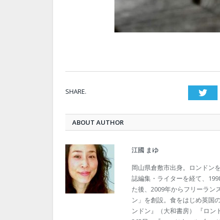
SHARE.
Twi
ABOUT AUTHOR
江國 まゆ
岡山県倉敷市出身。ロンドン
誌編集・ライターを経て、19
た後、2009年からフリーラン
ン」を創設。食をはじめ英国
ンドン』（大和書房） 『ロン