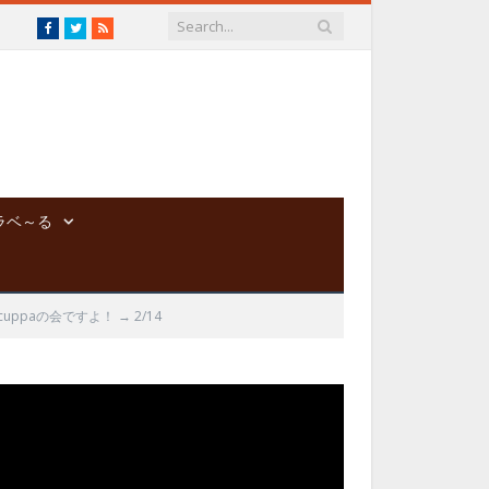
Facebook
Twitter
RSS
ラベ～る
paの会ですよ！ → 2/14
動
画
プ
レ
ー