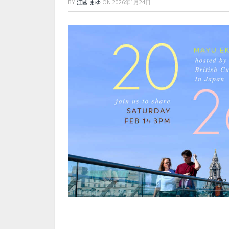
BY
江國 まゆ
ON
2026年1月24日