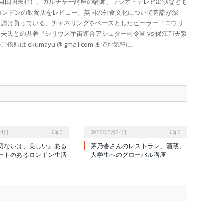
（自由国民社）。カルチャー講座の講師、ラジオ・テレビ出演なども
のロンドンの飲食店をレビュー。英国の外食文化について造詣が深
も請け負っている。チャネリングをベースとしたヒーラー「エウリ
夫氏との共著『シリウス宇宙連合アシュター司令官 vs.保江邦夫緊
は ekumayu @ gmail.com までお気軽に。
24日
0
2026年5月24日
0
切ないは、美しい』ある
茅乃舎さんのレストラン、酒蔵、
ートのあるロンドン生活
大学生へのグローバル講座