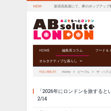
NEW!
HOME
編集長コラム
フード＆
オルタナティブな暮らし
»
»
YOU ARE AT:
Home
ピープル
ザ・ハプ
「2026年にロンドンを旅すると
2/14