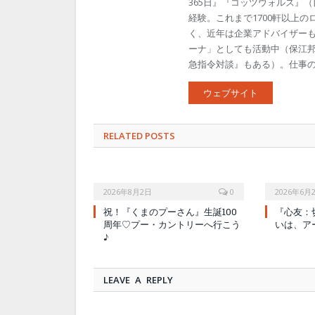
365日』『コッツウォルズ』
経験。これまで1700軒以上
く、近年は企業アドバイザー
ーナ」としても活動中（保江邦
急指令対談』もある）。仕事のご依頼
ウェブサイト
RELATED POSTS
2026年8月2日
0
2026年6月
祝！『くまのプーさん』生誕100
『心友：
周年♡プー・カントリーへ行こう
いは、ア
♪
LEAVE A REPLY