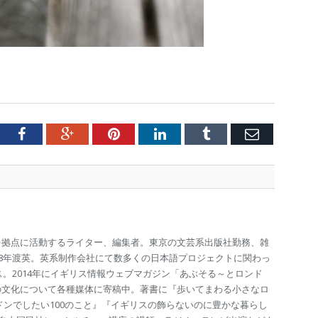
tter
Facebook
Google+
Pinterest
LinkedIn
Tumblr
Email
を拠点に活動するライター、編集者。東京の文芸系出版社勤務、雑
98年渡英。英系制作会社にて数多くの日本語プロジェクトに関わっ
ス。2014年にイギリス情報ウェブマガジン「あぶそる～とロンド
の文化について各種媒体に寄稿中。著書に『歩いてまわる小さなロ
ドンでしたい100のこと』『イギリスの飾らないのに豊かな暮らし