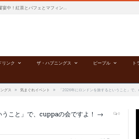
新宿高島屋にて、夢のポップアップ饗宴中！紅茶とパフェとマフィンと⭐︎～8/4
ドリンク
ザ・ハプニングス
ピープル
ト
»
»
ニングス
気まぐれイベント
「2026年にロンドンを旅するということ」で、cup
いうこと」で、cuppaの会ですよ！ →
0