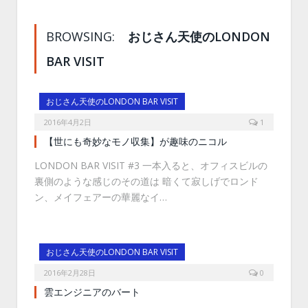
BROWSING:
おじさん天使のLONDON
BAR VISIT
おじさん天使のLONDON BAR VISIT
2016年4月2日
1
【世にも奇妙なモノ収集】が趣味のニコル
LONDON BAR VISIT #3 一本入ると、オフィスビルの
裏側のような感じのその道は 暗くて寂しげでロンド
ン、メイフェアーの華麗なイ…
おじさん天使のLONDON BAR VISIT
2016年2月28日
0
雲エンジニアのバート