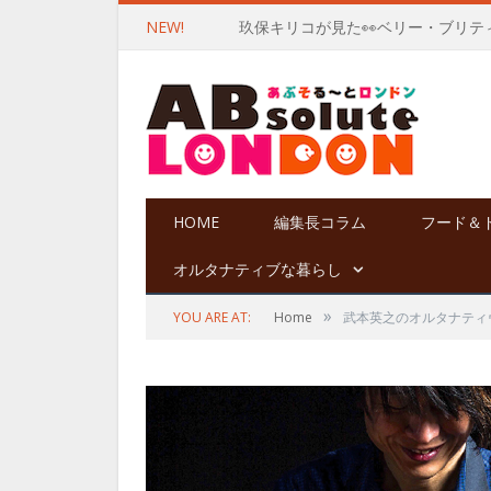
NEW!
玖保キリコが見た👀ベリー・ブリテ
HOME
編集長コラム
フード＆
オルタナティブな暮らし
»
YOU ARE AT:
Home
武本英之のオルタナティヴ 