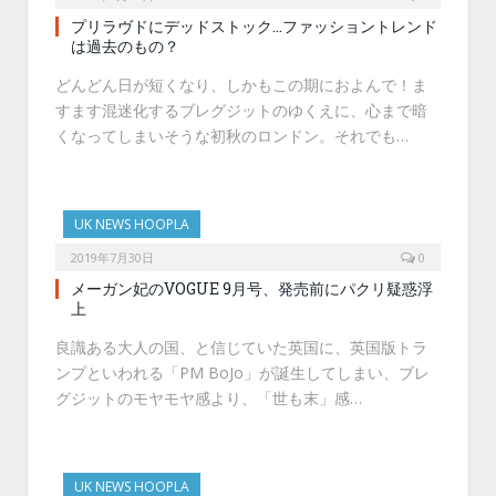
プリラヴドにデッドストック…ファッショントレンド
は過去のもの？
どんどん日が短くなり、しかもこの期におよんで！ま
すます混迷化するブレグジットのゆくえに、心まで暗
くなってしまいそうな初秋のロンドン。それでも…
UK NEWS HOOPLA
2019年7月30日
0
メーガン妃のVOGUE 9月号、発売前にパクリ疑惑浮
上
良識ある大人の国、と信じていた英国に、英国版トラ
ンプといわれる「PM BoJo」が誕生してしまい、ブレ
グジットのモヤモヤ感より、「世も末」感…
UK NEWS HOOPLA