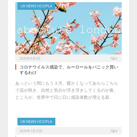
UK NEWS HOOPLA
2020年3月5日
0
コロナウイルス感染で、ルーロールをパニック買い
するわけ
あっという間にもう３月。暖かくなってあちらこちら
で花が咲き、自然と気分が浮き浮きしてくるのが春。
ところが、世界中で日に日に感染者数が増える新…
UK NEWS HOOPLA
2020年1月12日
0