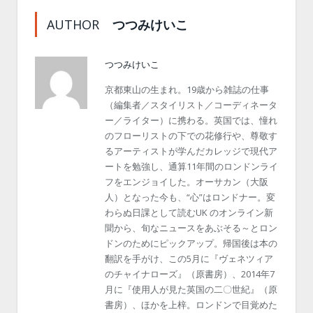
AUTHOR
つつみけいこ
つつみけいこ
京都東山の生まれ。19歳から雑誌の仕事
（編集者／スタイリスト／コーディネータ
ー／ライター）に携わる。英国では、憧れ
のフローリストの下での花修行や、尊敬す
るアーティストが学んだカレッジで現代ア
ートを勉強し、通算11年間のロンドンライ
フをエンジョイした。オーサカン（大阪
人）となった今も、“心”はロンドナー。変
わらぬ日課として読むUK のオンライン新
聞から、旬なニュースをあぶそる～とロン
ドンのためにピックアップ。帰国後は本の
翻訳を手がけ、この5月に『ヴェネツィア
のチャイナローズ』（原書房）、2014年7
月に『使用人が見た英国の二〇世紀』（原
書房）、ほかを上梓。ロンドンで目覚めた