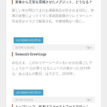
新春から王室を震撼させたメグジット、どうなる？
新しい年が明けてまだお屠蘇気分が許される3日に、米
軍の攻撃によってイラン革命防衛隊のソレイマーニー
司令官がイラクで殺害され、中東情勢が一挙に…
UK NEWS HOOPLA
2019年12月24日
0
Season’s Greetings
みなさま、このホリデーシーズンをいかがお過ごしで
しょうか？ 心が寒くなるニュースの多かった2019年
も、あとほんの数日、はてさて、2020年…
UK NEWS HOOPLA
2019年12月2日
0
トップシェフ、年末はファーストフードでほっこ