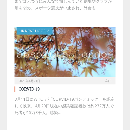
まではふつうにみんなで愉しんでいた劇場やクラブが
扉を閉め、スポーツ競技が中止され、外食も…
UK NEWS HOOPLA
2020年4月21日
0
CORVID-19
3月11日にWHO が「CORVID-19パンデミック」を認定
して以来、4月20日現在の感染確認者数は約232万人で
死者が15万8千人。感染…