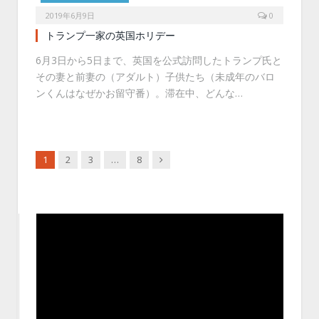
2019年6月9日
0
トランプ一家の英国ホリデー
6月3日から5日まで、英国を公式訪問したトランプ氏と
その妻と前妻の（アダルト）子供たち（未成年のバロ
ンくんはなぜかお留守番）。滞在中、どんな…
Next
1
2
3
…
8
動
画
プ
レ
ー
ヤ
ー