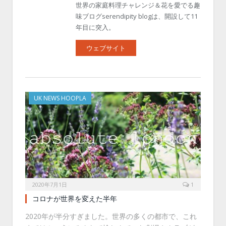
世界の家庭料理チャレンジ＆花を愛でる趣
味ブログserendipity blogは、開設して11
年目に突入。
ウェブサイト
UK NEWS HOOPLA
2020年7月1日
1
コロナが世界を変えた半年
2020年が半分すぎました。世界の多くの都市で、これ