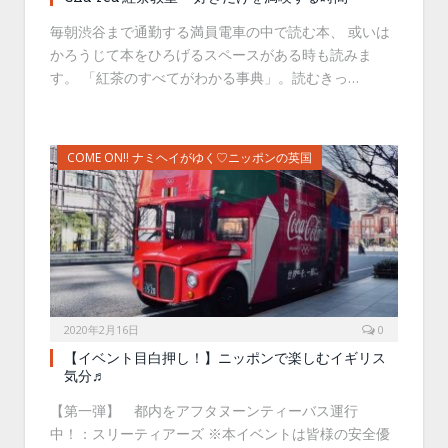
毎朝渋谷まで通勤する満員電車の中で読む本、 或いは
かろうじて本をひろげるスペースがある時も読みま
す。 「紅茶のすべてがわかる事典」。読むきっ…
COME ON!! ナミヘイがゆく♡ニッポンの英国
2020年2月16日
0
【イベント目白押し！】ニッポンで楽しむイギリス
気分♬
【第一弾】 都内をアフタヌーンティーバス運行
中！：スリーティアーズ ※本イベントは皆様の安全優