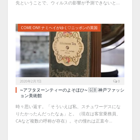
先ということで、ウィルスの影響が予測できないと…
COME ON!! ナミヘイがゆく♡ニッポンの英国
2020年2月7日
0
~アフタヌーンティーのよそほひ~ 🇬🇧 神戸ファッシ
ョン美術館
時々思い返す。「そういえば私、スチュワーデスにな
りたかったんだったなぁ」と。（現在は客室乗務員、
CAなど複数の呼称が存在）。その憧れは正直今…