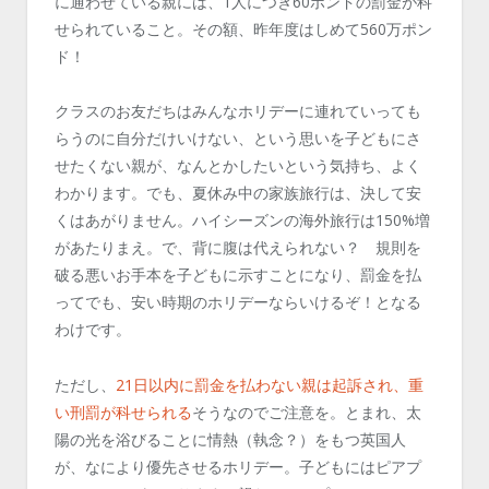
に通わせている親には、1人につき60ポンドの罰金が科
せられていること。その額、昨年度はしめて560万ポン
ド！
クラスのお友だちはみんなホリデーに連れていっても
らうのに自分だけいけない、という思いを子どもにさ
せたくない親が、なんとかしたいという気持ち、よく
わかります。でも、夏休み中の家族旅行は、決して安
くはあがりません。ハイシーズンの海外旅行は150%増
があたりまえ。で、背に腹は代えられない？ 規則を
破る悪いお手本を子どもに示すことになり、罰金を払
ってでも、安い時期のホリデーならいけるぞ！となる
わけです。
ただし、
21日以内に罰金を払わない親は起訴され、重
い刑罰が科せられる
そうなのでご注意を。とまれ、太
陽の光を浴びることに情熱（執念？）をもつ英国人
が、なにより優先させるホリデー。子どもにはピアプ