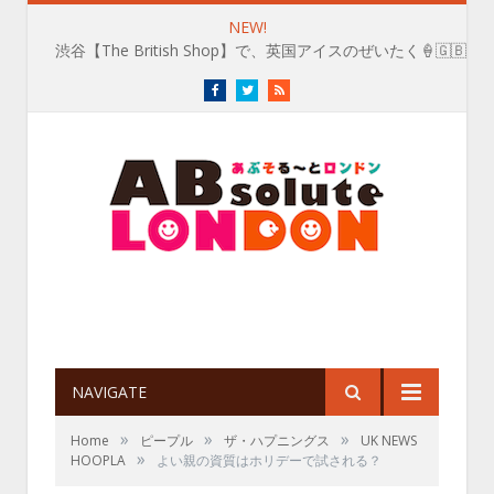
NEW!
渋谷【The British Shop】で、英国アイスのぜいたく🍦🇬🇧
Facebook
Twitter
RSS
NAVIGATE
»
»
»
Home
ピープル
ザ・ハプニングス
UK NEWS
»
HOOPLA
よい親の資質はホリデーで試される？