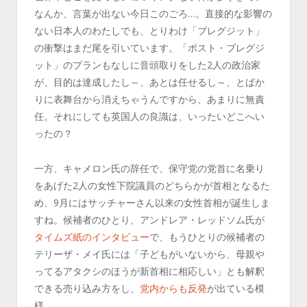
なんか、言葉が出ない今日このごろ…。直接的な影響の
ない日本人のわたしでも、とりわけ「ブレグジット」
の衝撃はまだ尾を引いています。「ポスト・ブレグジ
ット」のプランもなしに音頭取りをした2人の政治家
が、目的は達成したし～、あとは任せるし～、とばか
りに表舞台から消えちゃうんですから、あまりに無責
任。それにしても英国人の良識は、いったいどこへい
ったの？
一方、キャメロン氏の辞任で、保守党の党首に名乗り
をあげた2人の女性下院議員のどちらかが首相となるた
め、9月にはサッチャーさん以来の女性首相が誕生しま
すね。候補者のひとり、アンドレア・レッドソム氏が
タイムズ紙のインタビュー
で、もうひとりの候補者の
テリーザ・メイ氏には「子どもがいないから、母親や
ってるアタクシのほうが新首相に相応しい」とも解釈
できる売り込み方をし、
党内からも反発
が出ている模
様。