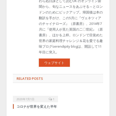
わらぬ日課として読むUK のオンライン新
聞から、旬なニュースをあぶそる～とロン
ドンのためにピックアップ。帰国後は本の
翻訳を手がけ、この5月に『ヴェネツィア
のチャイナローズ』（原書房）、2014年7
月に『使用人が見た英国の二〇世紀』（原
書房）、ほかを上梓。ロンドンで目覚めた
世界の家庭料理チャレンジ＆花を愛でる趣
味ブログserendipity blogは、開設して11
年目に突入。
ウェブサイト
RELATED POSTS
2020年7月1日
1
コロナが世界を変えた半年