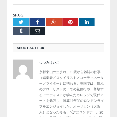
SHARE.
Twitter
Facebook
Google+
Pinterest
LinkedIn
Tumblr
Email
ABOUT AUTHOR
つつみけいこ
京都東山の生まれ。19歳から雑誌の仕事
（編集者／スタイリスト／コーディネータ
ー／ライター）に携わる。英国では、憧れ
のフローリストの下での花修行や、尊敬す
るアーティストが学んだカレッジで現代ア
ートを勉強し、通算11年間のロンドンライ
フをエンジョイした。オーサカン（大阪
人）となった今も、“心”はロンドナー。変