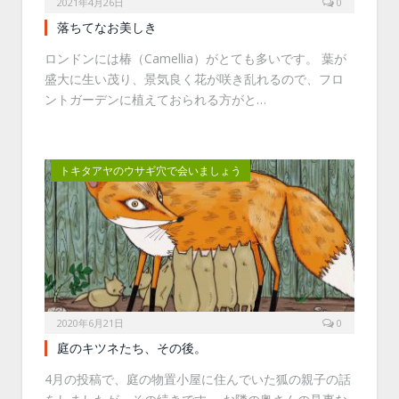
2021年4月26日
0
落ちてなお美しき
ロンドンには椿（Camellia）がとても多いです。 葉が
盛大に生い茂り、景気良く花が咲き乱れるので、フロ
ントガーデンに植えておられる方がと…
トキタアヤのウサギ穴で会いましょう
2020年6月21日
0
庭のキツネたち、その後。
4月の投稿で、庭の物置小屋に住んでいた狐の親子の話