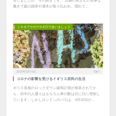
をしましたが、その続きです。 お隣の奥さんの見事な
働きで庭の雑草や灌木が取り払われ、隠れて…
トキタアヤのウサギ穴で会いましょう
2020年5月16日
0
コロナの影響を受けるイギリス庶民の生活
ボリス首相のロックダウン緩和計画が発表されてか
ら、街中の人通りはもちろん車の数は日に日に増加し
ています。しかしロンドンのバスは、4月20日か…