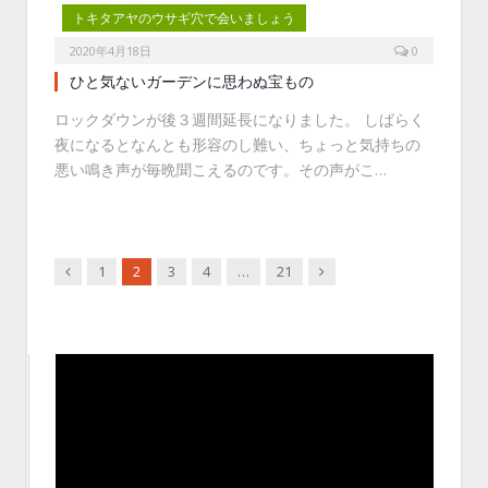
トキタアヤのウサギ穴で会いましょう
2020年4月18日
0
ひと気ないガーデンに思わぬ宝もの
ロックダウンが後３週間延長になりました。 しばらく
夜になるとなんとも形容のし難い、ちょっと気持ちの
悪い鳴き声が毎晩聞こえるのです。その声がこ…
Previous
Next
1
2
3
4
…
21
動
画
プ
レ
ー
ヤ
ー