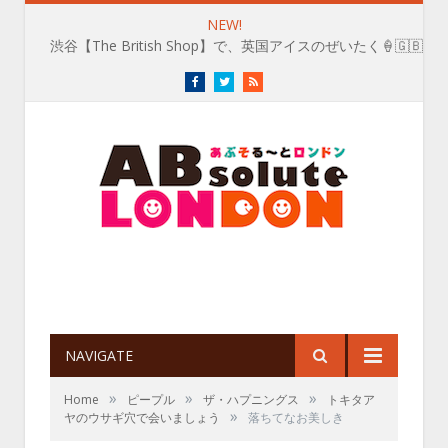
NEW!
渋谷【The British Shop】で、英国アイスのぜいたく🍦🇬🇧
Facebook
Twitter
RSS
NAVIGATE
»
»
»
Home
ピープル
ザ・ハプニングス
トキタア
»
ヤのウサギ穴で会いましょう
落ちてなお美しき