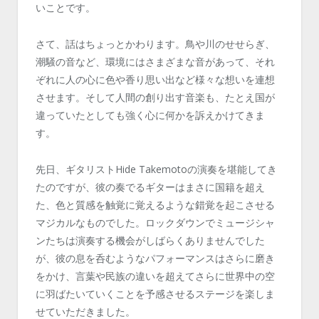
いことです。
さて、話はちょっとかわります。鳥や川のせせらぎ、
潮騒の音など、環境にはさまざまな音があって、それ
ぞれに人の心に色や香り思い出など様々な想いを連想
させます。そして人間の創り出す音楽も、たとえ国が
違っていたとしても強く心に何かを訴えかけてきま
す。
先日、ギタリストHide Takemotoの演奏を堪能してき
たのですが、彼の奏でるギターはまさに国籍を超え
た、色と質感を触覚に覚えるような錯覚を起こさせる
マジカルなものでした。ロックダウンでミュージシャ
ンたちは演奏する機会がしばらくありませんでした
が、彼の息を呑むようなパフォーマンスはさらに磨き
をかけ、言葉や民族の違いを超えてさらに世界中の空
に羽ばたいていくことを予感させるステージを楽しま
せていただきました。