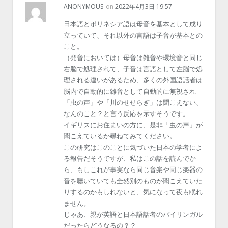
ANONYMOUS
on
2022年4月3日 19:57
日本語とポリネシア語は母音を基本として成り
立っていて、それ以外の言語は子音が基本との
こと。
（発音においては）母音は雑音や環境音と同じ
右脳で処理されて、子音は言語として左脳で処
理される違いがあるため、多くの外国語話者は
脳内で自動的に雑音として自動的に無視され
「虫の声」や「川のせせらぎ」は聞こえない、
なんのこと？と言う反応を示すそうです。
イギリスにお住まいの方に、是非「虫の声」が
聞こえているか尋ねてみてください。
この研究はこのことに気づいた日本の学者によ
る報告だそうですが、私はこの話を読んでか
ら、もしこれが事実なら同じ音楽や同じ楽器の
音を聴いていても全然別のものが聞こえていた
りするのかもしれないと、気になって夜も眠れ
ません。
じゃあ、親が英語と日本語話者のバイリンガル
だったらどうなるの？？