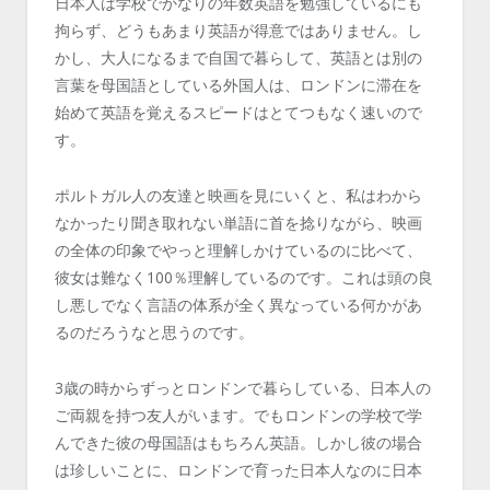
日本人は学校でかなりの年数英語を勉強しているにも
拘らず、どうもあまり英語が得意ではありません。し
かし、大人になるまで自国で暮らして、英語とは別の
言葉を母国語としている外国人は、ロンドンに滞在を
始めて英語を覚えるスピードはとてつもなく速いので
す。
ポルトガル人の友達と映画を見にいくと、私はわから
なかったり聞き取れない単語に首を捻りながら、映画
の全体の印象でやっと理解しかけているのに比べて、
彼女は難なく100％理解しているのです。これは頭の良
し悪しでなく言語の体系が全く異なっている何かがあ
るのだろうなと思うのです。
3歳の時からずっとロンドンで暮らしている、日本人の
ご両親を持つ友人がいます。でもロンドンの学校で学
んできた彼の母国語はもちろん英語。しかし彼の場合
は珍しいことに、ロンドンで育った日本人なのに日本