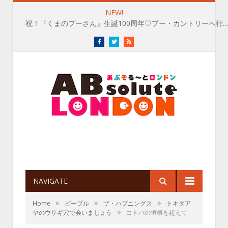
NEW!
祝！『くまのプーさん』生誕100周年♡プー・カントリーへ行
Facebook
Twitter
RSS
NAVIGATE
»
»
»
Home
ピープル
ザ・ハプニングス
トキタア
»
ヤのウサギ穴で会いましょう
コトバの垣根を超えて