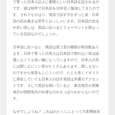
で育った日本人以上に素晴らしい日本語を話されるの
です。彼は独学で日本語を30年近く勉強してきたので
す。それでもやはり、英語で話す方がずっと楽、日本
語の読み書きは苦手とおっしゃいます。日本語の文法
や言い回しは、英語に比べるとフォーマットが異なっ
ている言語なのでしょうか。
日本語に比べると、英語は使う音の種類が相当数あり
ます。日本で育った日本人は日本語で使わない音は認
識しなくても良い脳になっていますので、日本人の耳
には聞こえにくい音がたくさんあります。聞こえない
のですから発音もしにくいので、たとえ長くイギリス
に滞在していても日本人の話す英語は共通のアクセン
トです。そして英語を聞いていると、東北地方か関東
地方か関西地方の出身なのかさっぱりわからないので
す。
なぜでしょうね？ これはわたくしにとって大変興味深