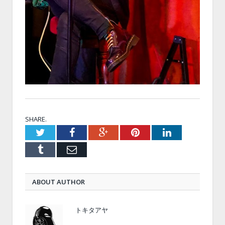
SHARE.
Twitter
Facebook
Google+
Pinterest
LinkedIn
Tumblr
Email
ABOUT AUTHOR
トキタアヤ