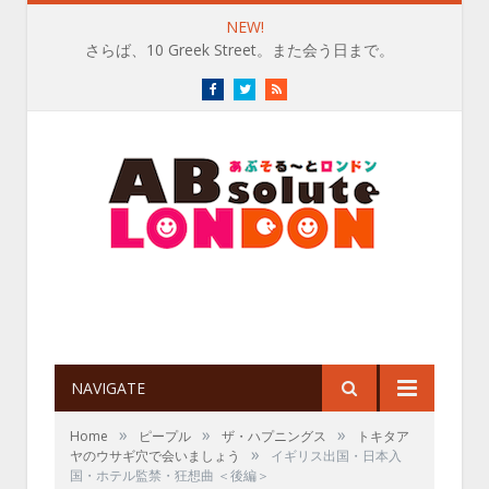
NEW!
さらば、10 Greek Street。また会う日まで。
Facebook
Twitter
RSS
NAVIGATE
»
»
»
Home
ピープル
ザ・ハプニングス
トキタア
»
ヤのウサギ穴で会いましょう
イギリス出国・日本入
国・ホテル監禁・狂想曲 ＜後編＞