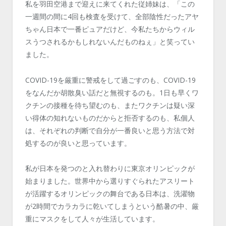
私を羽田空港まで迎えに来てくれた従姉妹は、「この
一週間の間に4回も検査を受けて、全部陰性だったアヤ
ちゃん日本で一番ピュアだけど、今私たちからウィル
スうつされるかもしれないんだものねぇ」と笑ってい
ました。
COVID-19を厳重に警戒をして過ごすのも、COVID-19
をなんだか胡散臭い話だと無視するのも。1日も早くワ
クチンの接種を待ち望むのも、またワクチンは疑い深
い得体の知れないものだからと拒否するのも、私個人
は、それぞれの判断で自分が一番良いと思う方法で対
処するのが良いと思っています。
私が日本を発つのと入れ替わりに東京オリンピックが
始まりました。世界中から選りすぐられたアスリート
が活躍するオリンピックの舞台である日本は、洗濯物
が2時間でカラカラに乾いてしまうという酷暑の中、厳
重にマスクをして人々が生活しています。