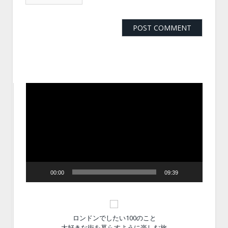
動
画
プ
レ
ー
ヤ
ー
00:00
09:39
ロンドンでしたい100のこと
大好きな街を暮らすように楽しむ旅