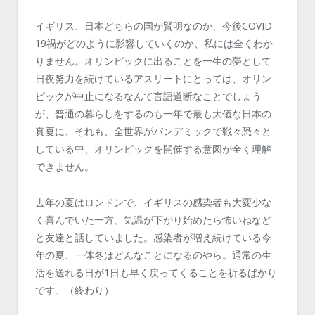
イギリス、日本どちらの国が賢明なのか、今後COVID-
19禍がどのように影響していくのか、私には全くわか
りません。オリンピックに出ることを一生の夢として
日夜努力を続けているアスリートにとっては、オリン
ピックが中止になるなんて言語道断なことでしょう
が、普通の暮らしをするのも一年で最も大儀な日本の
真夏に、それも、全世界がパンデミックで戦々恐々と
している中、オリンピックを開催する意図が全く理解
できません。
去年の夏はロンドンで、イギリスの感染者も大変少な
く喜んでいた一方、気温が下がり始めたら怖いねなど
と友達と話していました。感染者が増え続けている今
年の夏、一体冬はどんなことになるのやら。通常の生
活を送れる日が1日も早く戻ってくることを祈るばかり
です。（終わり）