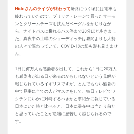
Hideさんのライヴが終わって
帰路につく頃には電車も
終わっていたので、ブリック・レーンで買ったサーモ
ンとクリームチーズを挟んだベーグルをかじりなが
ら、ナイトバスに乗れるバス停まで20分ほど歩きまし
た。真夜中の土曜のショーディッチは昼間よりも大勢
の人々で賑わっていて、COVID-19の影も形も見えませ
ん。
1日に何万人も感染者を出して、これから1日に20万人
も感染者が出る日が来るのかもしれないという見解が
報じられているイギリスですが、とんでもない酷暑の
中で見事に全ての人がマスクをして、毎日テレビでワ
クチンにいかに対峙するべきかと事細かに報じている
日本にいた時と比べると、日本に滞在中は当たり前だ
と思っていたことが途端に息苦しく感じられるので
す。