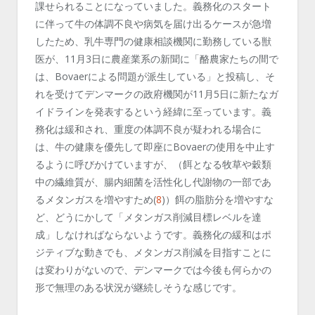
課せられることになっていました。義務化のスタート
に伴って牛の体調不良や病気を届け出るケースが急増
したため、乳牛専門の健康相談機関に勤務している獣
医が、
11
月
3
日に農産業系の新聞に「酪農家たちの間で
は、
Bovaer
による問題が派生している」と投稿し、そ
れを受けてデンマークの政府機関が
11
月5日に新たなガ
イドラインを発表するという経緯に至っています。義
務化は緩和され、重度の体調不良が疑われる場合に
は、牛の健康を優先して即座に
Bovaer
の使用を中止す
るように呼びかけていますが、（餌となる牧草や穀類
中の繊維質が、腸内細菌を活性化し代謝物の一部であ
るメタンガスを増やすため(
8
)）餌の脂肪分を増やすな
ど、どうにかして「メタンガス削減目標レベルを達
成」しなければならないようです。義務化の緩和はポ
ジティブな動きでも、メタンガス削減を目指すことに
は変わりがないので、デンマークでは今後も何らかの
形で無理のある状況が継続しそうな感じです。