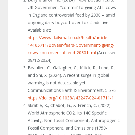
UK Government “commis’ to giving ALL cows
in England controversial feed by 2030 – amid
ongoing dairy boycott over ‘toxic’ additive.
Available at:
https://www.dailymail.co.uk/health/article-
14165711/Bovaer-fears-Government-giving-
cows-controversial-feed-2030.html
(Accessed:
08/12/2024)
Beaulieu, C., Gallagher, C., Killick, R., Lund, R.,
and Shi, X. (2024). A recent surge in global
warming is not detectable yet.
Communications Earth & Environment, 5:576.
https://doi.org/10.1038/s43247-024-01711-1
Skrable, K., Chabot, G., & French, C. (2022).
World Atmospheric CO2, Its 14C Specific
Activity, Non-fossil Component, Anthropogenic
Fossil Component, and Emissions (1750-