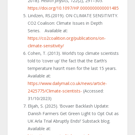
2018).
Health physics
,
122
(2), 291–305.
https://doi.org/10.1097/HP.0000000000001485
Lindzen, RS.(2019). ON CLIMATE SENSITIVITY.
CO2 Coalison: Climate Issues in Depth
Series.
Available at:
https://co2coalition.org/publications/on-
climate-sensitivity/
Cohen, T. (2013). World’s top climate scientists
told to ‘cover up’ the fact that the Earth’s
temperature hasn’t risen for the last 15 years.
Available at:
https://www.dailymail.co.uk/news/article-
2425775/Climate-scientists-
(Accessed:
31/10/2023)
Elijah, S. (2025). ‘Bovaer Backlash Update:
Danish Farmers Get Green Light to Opt Out as
UK Arla Trial Abruptly Ends!’ Substack blog.
Available at: