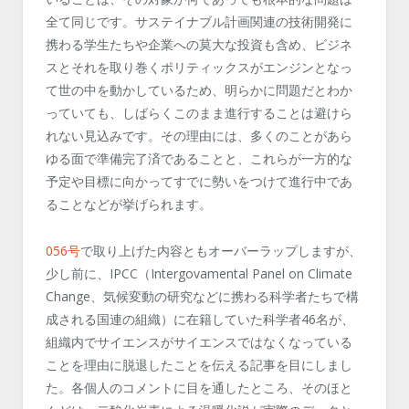
全て同じです。サステイナブル計画関連の技術開発に
携わる学生たちや企業への莫大な投資も含め、ビジネ
スとそれを取り巻くポリティックスがエンジンとなっ
て世の中を動かしているため、明らかに問題だとわか
っていても、しばらくこのまま進行することは避けら
れない見込みです。その理由には、多くのことがあら
ゆる面で準備完了済であることと、これらが一方的な
予定や目標に向かってすでに勢いをつけて進行中であ
ることなどが挙げられます。
056
号
で取り上げた内容ともオーバーラップしますが、
少し前に、
IPCC
（
Intergovamental Panel on Climate
Change
、気候変動の研究などに携わる科学者たちで構
成される国連の組織）に在籍していた科学者
46
名が、
組織内でサイエンスがサイエンスではなくなっている
ことを理由に脱退したことを伝える記事を目にしまし
た。各個人のコメントに目を通したところ、そのほと