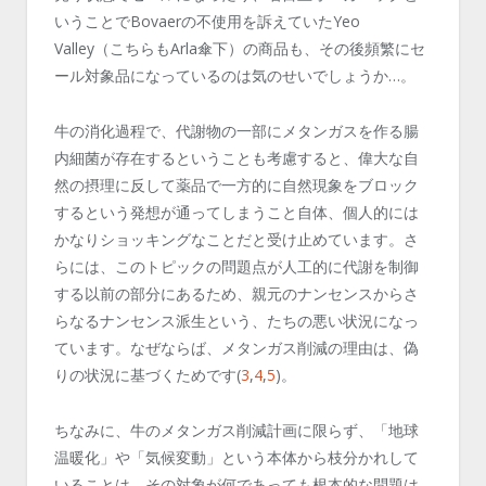
いうことで
Bovaer
の不使用を訴えていた
Yeo
Valley
（こちらも
Arla
傘下）の商品も、その後頻繁にセ
ール対象品になっているのは気のせいでしょうか
…
。
牛の消化過程で、代謝物の一部にメタンガスを作る腸
内細菌が存在するということも考慮すると、偉大な自
然の摂理に反して薬品で一方的に自然現象をブロック
するという発想が通ってしまうこと自体、個人的には
かなりショッキングなことだと受け止めています。さ
らには、このトピックの問題点が人工的に代謝を制御
する以前の部分にあるため、親元のナンセンスからさ
らなるナンセンス派生という、たちの悪い状況になっ
ています。なぜならば、メタンガス削減の理由は、偽
りの状況に基づくため
です
(
3
,
4
,
5
)
。
ちなみに、牛のメタンガス削減計画に限らず、「地球
温暖化」や「気候変動」という本体から枝分かれして
いることは、その対象が何であっても根本的な問題は