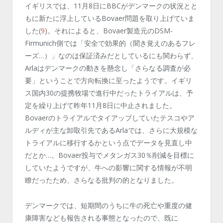
イギリスでは、
11
月
8
日に
BBC
がデンマークの状況とと
もに新たに浮上している
Bovaer
問題を取り上げていま
した
(
9
)
。それによると、
Bovaer
製造元の
DSM-
Firmunich
側では「安全で効果的（聞き覚えのあるフレ
ーズ…）」なのは保証済みだとしているにも関わらず、
Arla
はデンマークの動きを懸念し「さらなる調査が必
要」ということで方向転換に至ったようです。イギリ
ス国内
30
の提携牧場で進行中だったトライアルは、予
定を繰り上げて昨年
11
月
8
日に中止されました。
Bovaer
のトライアルでタイアップしていたテスコやア
ルディが主な卸取引先である
Arla
では、さらに大規模な
トライアルに移行するかという点でデータを見直し中
だとか
…
。
Bovaer
投与でメタンガス
30
％削減を目標に
していたようですが、牛への影響に関する情報が不明
瞭だったため、さらなる批判の的となりました。
デンマークでは、短期間のうちに牛の死亡や重度の健
康障害なども報告される事態となったので、既に