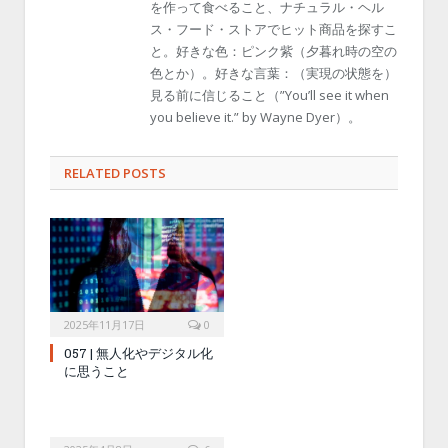
を作って食べること、ナチュラル・ヘル
ス・フード・ストアでヒット商品を探すこ
と。好きな色：ピンク紫（夕暮れ時の空の
色とか）。好きな言葉：（実現の状態を）
見る前に信じること（”You’ll see it when
you believe it.” by Wayne Dyer）。
RELATED POSTS
2025年11月17日
0
057 | 無人化やデジタル化
に思うこと