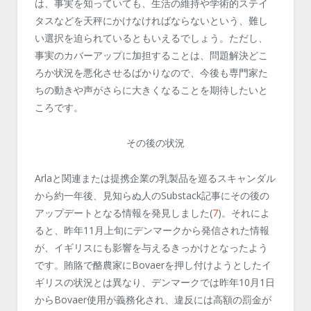
は、事実を知っていても、生活の維持や学術的ステイ
タスなどを天秤にかけなければならないという、難し
い選択を迫られているともいえるでしょう。ただし、
事実のカバーアップに加担することは、問題解決どこ
ろか状況を悪化させるばかりなので、今後も専門家た
ちの動きや声がさらに大きくなることを期待したいと
ころです。
その後
の状況
Arla
と関連または提携企業の乳製品を巡るスキャンダル
から約一年後、見知らぬ人の
Substack
記事にその後の
アップデートとなる情報を発見しました
(
7
)
。それによ
ると、昨年
11
月上旬にデンマークから発信された情報
が、イギリスにも影響を与えるきっかけとなったよう
です。賄賂で酪農家に
Bovaer
を押し付けようとしたイ
ギリスの状況とは異なり、デンマークでは昨年
10
月
1
日
から
Bovaer
使用が義務化され、違反には高額の罰金が