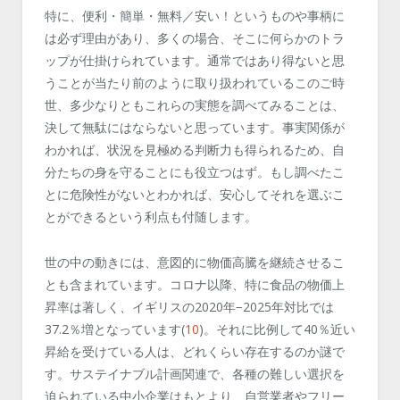
特に、便利・簡単・無料／安い！というものや事柄に
は必ず理由があり、多くの場合、そこに何らかのトラ
ップが仕掛けられています。通常ではあり得ないと思
うことが当たり前のように取り扱われているこのご時
世、多少なりともこれらの実態を調べてみることは、
決して無駄にはならないと思っています。事実関係が
わかれば、状況を見極める判断力も得られるため、自
分たちの身を守ることにも役立つはず。もし調べたこ
とに危険性がないとわかれば、安心してそれを選ぶこ
とができるという利点も付随します。
世の中の動きには、意図的に物価高騰を継続させるこ
とも含まれています。コロナ以降、特に食品の物価上
昇率は著しく、イギリスの
2020
年
−2025
年対比では
37.2
％増となっています
(
10
)
。それに比例して
40
％近い
昇給を受けている人は、どれくらい存在するのか謎で
す。サステイナブル計画関連で、各種の難しい選択を
迫られている中小企業はもとより、自営業者やフリー