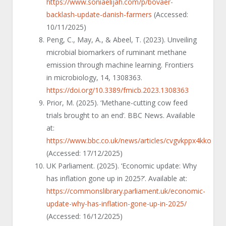
https://www.soniaelijah.com/p/bovaer-
backlash-update-danish-farmers
(Accessed:
10/11/2025)
Peng, C., May, A., & Abeel, T. (2023). Unveiling
microbial biomarkers of ruminant methane
emission through machine learning. Frontiers
in microbiology, 14, 1308363.
https://doi.org/10.3389/fmicb.2023.1308363
Prior, M. (2025). ‘Methane-cutting cow feed
trials brought to an end’. BBC News. Available
at:
https://www.bbc.co.uk/news/articles/cvgvkppx4kko
(Accessed: 17/12/2025)
UK Parliament. (2025). ‘Economic update: Why
has inflation gone up in 2025?’. Available at:
https://commonslibrary.parliament.uk/economic-
update-why-has-inflation-gone-up-in-2025/
(Accessed: 16/12/2025)