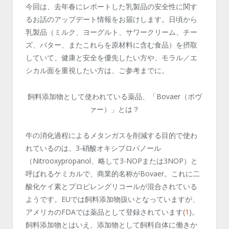
今回は、去年春にレポートした乳製品の安全性に関す
るお話のアップデート情報をお届けします。日頃から
乳製品（ミルク、ヨーグルト、サワークリーム、チー
ズ、バター、またこれらを原材料に含む食品）を摂取
していて、健康と安全を優先したい方や、モラル／エ
シカル面を重視したい方は、ご参考までに。
飼料添加物として使われている薬品、
「
Bovaer
（ボヴ
ァー）」とは？
牛の消化過程によるメタンガスを削減する目的で使わ
れているのは、3-硝酸オキシプロパノール
（Nitrooxypropanol、略して3-NOPまたは3NOP）と
呼ばれるケミカルで、商業的名称が
Bovaer。
これに
二
酸化ケイ素とプロピレングリコールが混合されている
ようです。
EUでは飼料添加物扱いとなっていますが、
アメリカのFDAでは薬品として登録されています(
1
)。
飼料添加物とはいえ、添加物として飼料自体
に働きか