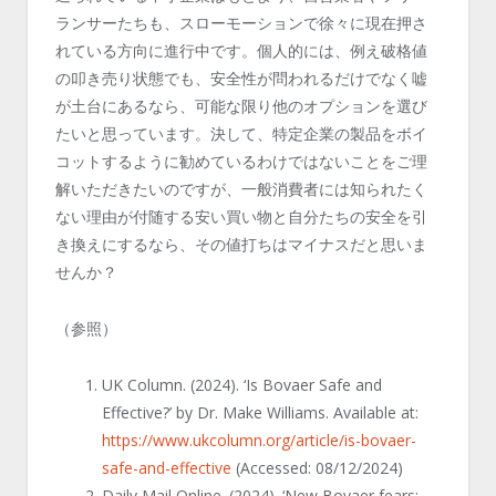
ランサーたちも、スローモーションで徐々に現在押さ
れている方向に進行中です。個人的には、例え破格値
の叩き売り状態でも、安全性が問われるだけでなく嘘
が土台にあるなら、可能な限り他のオプションを選び
たいと思っています。決して、特定企業の製品をボイ
コットするように勧めているわけではないことをご理
解いただきたいのですが、一般消費者には知られたく
ない理由が付随する安い買い物と自分たちの安全を引
き換えにするなら、その値打ちはマイナスだと思いま
せんか？
（参照）
UK Column. (2024). ‘Is Bovaer Safe and
Effective?’ by Dr. Make Williams. Available at:
https://www.ukcolumn.org/article/is-bovaer-
safe-and-effective
(Accessed: 08/12/2024)
Daily Mail Online. (2024). ‘New Bovaer fears: