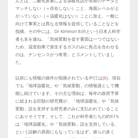
んどは、二酸化炭素による温暖化説が実際のデータと
マッチしない（＝存在しない）こと、海面レベルが上
がっていない（＝温暖化はない）ことに加え、一般に
向けて事実とは異なる情報を提供していることなどを
指摘。その中には、
Dr Kiminori Itoh
という日本人科学
者も名を連ね、「気候変動を促す要因は一つではない
ため、温室効果で派生するガスのみに焦点を合わせる
のは、ナンセンスかつ有害」とコメントしていまし
た。
以前にも情報の操作が指摘されている
IPCC
は
(
6
)
、現在
でも「地球温暖化」や「気候変動」の情報源として機
能し続けています。その主な理由は、毎年の政府予算
に組まれる巨額の研究費が、「地球温暖化」や「気候
変動」説を支持する研究者のみに支払われていること
にありそうです。そして、これが科学者たちの約
97
％
は「地球温暖化」や「気候変動」説を支持している、
という誤解の原因にもなっているはず。彼らの多く