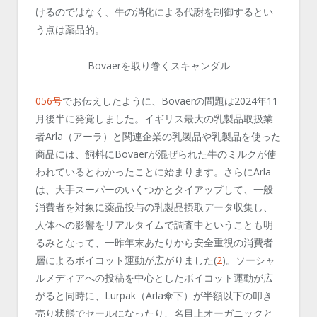
けるのではなく、牛の消化による代謝を制御するとい
う点は
薬品的
。
Bovaerを取り巻くスキャンダル
056
号
でお伝えしたように、
Bovaer
の問題は
2024
年
11
月後半に発覚しました。イギリス最大の乳製品取扱業
者
Arla
（アーラ）と関連企業の乳製品や乳製品を使った
商品には、飼料に
Bovaerが混ぜられた牛のミルク
が使
われているとわかったことに始まります。さらに
Arla
は、大手スーパーのいくつかとタイアップして、一般
消費者を対象に薬品投与の乳製品摂取データ収集し、
人体への影響をリアルタイムで調査中ということも明
るみとなって、一昨年末あたりから安全重視の消費者
層によるボイコット運動が広がりました
(
2
)
。ソーシャ
ルメディアへの投稿を中心としたボイコット運動が広
がると同時に、
Lurpak
（
Arla
傘下）が半額以下の叩き
売り状態でセールになったり、名目上オーガニックと