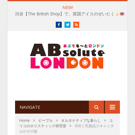
NEW!
渋谷【The British Shop】で、英国アイスのぜいたく
Facebook
Twitter
RSS
NAVIGATE
»
»
»
Home
ピープル
オルタナティブな暮らし
ユ
»
リコのホリスティック研究室
058 | 乳製品スキャンダ
ルのその後