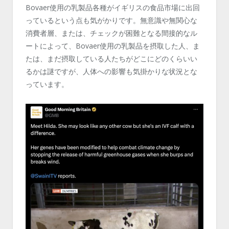
Bovaer
使用の乳製品各種がイギリスの食品市場に出回
っているという点も気がかりです。無意識や無関心な
消費者層、または、チェックが困難となる間接的なル
ートによって、
Bovaer
使用の乳製品を摂取した人、ま
たは、まだ摂取している人たちがどこにどのくらいい
るかは謎ですが、人体への影響も気掛かりな状況とな
っています。