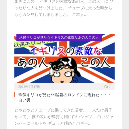
まさにこの 「イギリスの素敵なあの人、この人」に ぴ
ったりな人を見つけました。 チューブに乗った時から
もうガン見してしましました。 ご本人…
玖保キリコが見た☆イギリスの素敵なあの人この人
2026年7月17日
0
玖保キリコが見た
猛暑のロンドンに現れた・・・
白い男
どやどやとチューブに乗ってきた若者。 一人だけ男子
がいて、 彼の装いが鳥打ち帽に白いシャツ、 白いジャ
ンパーにベルトを ギュッと締めたバギー…