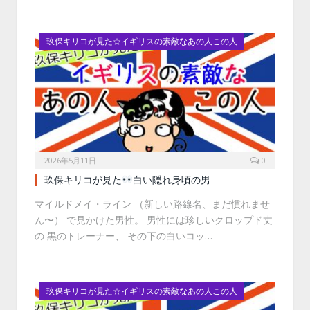
玖保キリコが見た☆イギリスの素敵なあの人この人
2026年5月11日
0
玖保キリコが見た
白い隠れ身頃の男
マイルドメイ・ライン （新しい路線名、まだ慣れませ
ん〜） で見かけた男性。 男性には珍しいクロップド丈
の 黒のトレーナー、 その下の白いコッ…
玖保キリコが見た☆イギリスの素敵なあの人この人