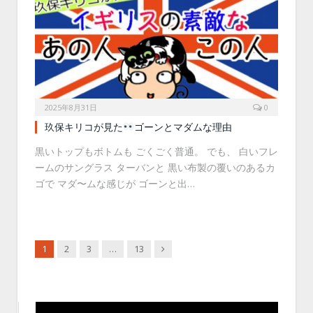
2025年8月31日
0
玖保キリコが見た
ゴーンとマダムな理由
黒いトップもボトムも ごくごく普通。 でも、 白いフレ
ームのサングラス ターバンと 黒い布製の覆いのあるカ
ゴで マダ〜ムな感じが ゴーンと出…
Next
1
2
3
…
13
動