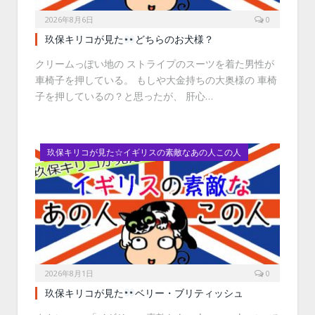
2026年8月6日
0
玖保キリコが見た
どちらのお犬様？
クリームっぽい地の ストライプのスーツを着た男性が
車椅子を押している。 もしや大金持ちの大奥様の 車椅
子を押しているの？と思ったが、 肝心…
玖保キリコが見た☆イギリスの素敵なあの人この人
2026年8月1日
0
玖保キリコが見た
ベリー・ブリティッシュ