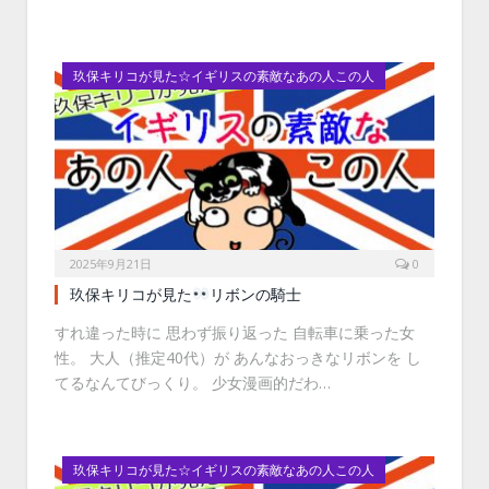
玖保キリコが見た☆イギリスの素敵なあの人この人
2025年9月21日
0
玖保キリコが見た
リボンの騎士
すれ違った時に 思わず振り返った 自転車に乗った女
性。 大人（推定40代）が あんなおっきなリボンを し
てるなんてびっくり。 少女漫画的だわ…
玖保キリコが見た☆イギリスの素敵なあの人この人