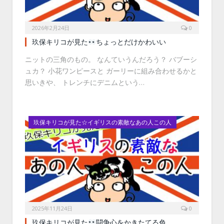
2026年2月24日
0
玖保キリコが見た
ちょっとだけかわいい
ニットの三角のもの。 なんていうんだろう？ バブーシ
ュカ？ 小花ワンピースと ガーリーに組み合わせるかと
思いきや、 トレンチにデニムという…
玖保キリコが見た☆イギリスの素敵なあの人この人
2025年11月24日
0
玖保キリコが見た
闘争心をかきたてる色