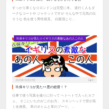
すっかり寒くなりロンドンは完璧に冬。 道行く人もダ
ークなコートや ジャケットですが そんな中で元気の出
そうな 色を使う男性発見。 白髪混じり…
玖保キリコが見た☆イギリスの素敵なあの人この人
2025年10月27日
0
玖保キリコが見た
悪の総督！？
仕事で使う写真を撮りに行って ヘトヘトで入ったカフ
ェ。 そこにいたのがこのお方。 スキンヘッドで背が高
く全身黒。 革のボトムと革のブーツ。 …