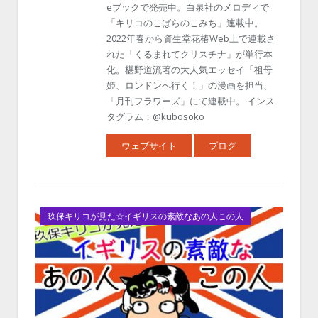
eブックで発売中。白泉社のメロディで
「キリコのこばらのこみち」連載中。
2022年春から資生堂花椿Web上で連載さ
れた「くるまれてクリスチナ」が単行本
化。椹野道流著の大人気エッセイ「祖母
姫、ロンドンへ行く！」の漫画を担当、
「月刊フラワーズ」にて連載中。 インス
タグラム：@kubosoko
ウェブサイト
ブログ
玖保キリコが見た☆イギリスの素敵なあの人この人