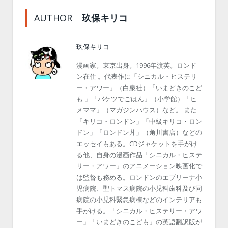
AUTHOR
玖保キリコ
玖保キリコ
漫画家。東京出身。1996年渡英。ロンド
ン在住 。代表作に「シニカル・ヒステリ
ー・アワー」（白泉社）「いまどきのこど
も 」「バケツでごはん」（小学館）「ヒ
メママ」（マガジンハウス）など。 また
「キリコ・ロンドン」「中級キリコ・ロン
ドン」「ロンドン丼」（角川書店）などの
エッセイもある。CDジャケットを手がけ
る他、自身の漫画作品「シニカル・ヒステ
リー・アワー」のアニメーション映画化で
は監督も務める。ロンドンのエブリーナ小
児病院、聖トマス病院の小児科歯科及び同
病院の小児科緊急病棟などのインテリアも
手がける。「シニカル・ヒステリー・アワ
ー」「いまどきのこども」の英語翻訳版が