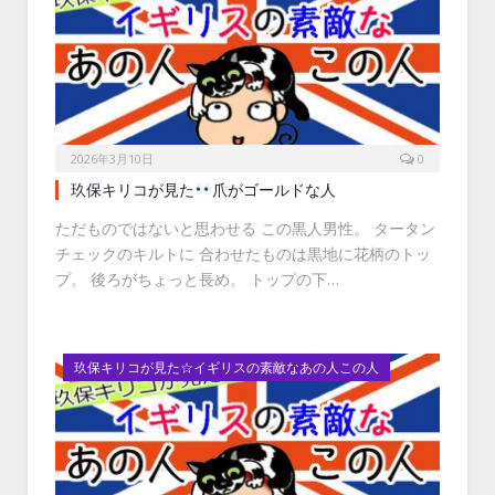
2026年3月10日
0
玖保キリコが見た
爪がゴールドな人
ただものではないと思わせる この黒人男性。 タータン
チェックのキルトに 合わせたものは黒地に花柄のトッ
プ。 後ろがちょっと長め。 トップの下…
玖保キリコが見た☆イギリスの素敵なあの人この人