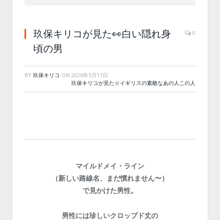
玖保キリコが見た👀白い隠れ身
0
頃の男
BY
玖保キリコ
ON
2026年5月11日
玖保キリコが見た☆イギリスの素敵なあの人この人
マイルドメイ・ライン
（新しい路線名、まだ慣れません〜）
で見かけた男性。
男性には珍しいクロップド丈の