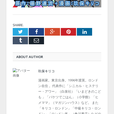
SHARE.
Twitter
Facebook
Google+
Pinterest
LinkedIn
Tumblr
Email
ABOUT AUTHOR
玖保キリコ
漫画家。東京出身。1996年渡英。ロンド
ン在住 。代表作に「シニカル・ヒステリ
ー・アワー」（白泉社）「いまどきのこど
も 」「バケツでごはん」（小学館）「ヒ
メママ」（マガジンハウス）など。 また
「キリコ・ロンドン」「中級キリコ・ロン
ドン」「ロンドン丼」（角川書店）などの