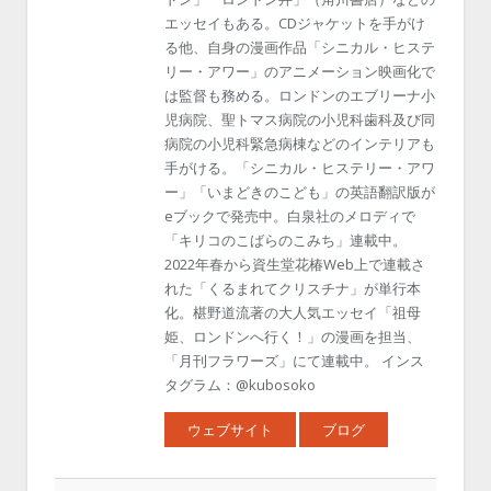
エッセイもある。CDジャケットを手がけ
る他、自身の漫画作品「シニカル・ヒステ
リー・アワー」のアニメーション映画化で
は監督も務める。ロンドンのエブリーナ小
児病院、聖トマス病院の小児科歯科及び同
病院の小児科緊急病棟などのインテリアも
手がける。「シニカル・ヒステリー・アワ
ー」「いまどきのこども」の英語翻訳版が
eブックで発売中。白泉社のメロディで
「キリコのこばらのこみち」連載中。
2022年春から資生堂花椿Web上で連載さ
れた「くるまれてクリスチナ」が単行本
化。椹野道流著の大人気エッセイ「祖母
姫、ロンドンへ行く！」の漫画を担当、
「月刊フラワーズ」にて連載中。 インス
タグラム：@kubosoko
ウェブサイト
ブログ