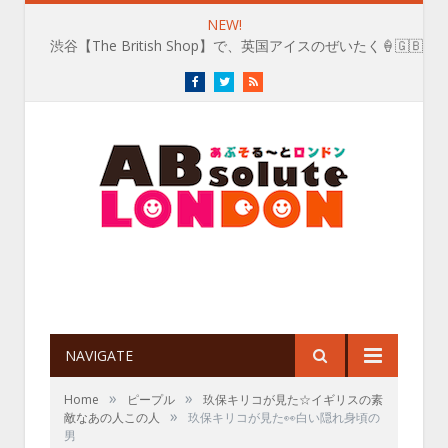
NEW!
渋谷【The British Shop】で、英国アイスのぜいたく🍦🇬🇧
Facebook
Twitter
RSS
NAVIGATE
»
»
Home
ピープル
玖保キリコが見た☆イギリスの素
»
敵なあの人この人
玖保キリコが見た👀白い隠れ身頃の
男