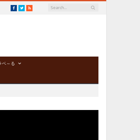
Facebook
Twitter
RSS
ラベ～る
動
画
プ
レ
ー