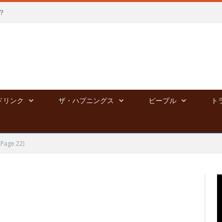
？
ドリンク
ザ・ハプニングス
ピープル
ト
(Page 22)