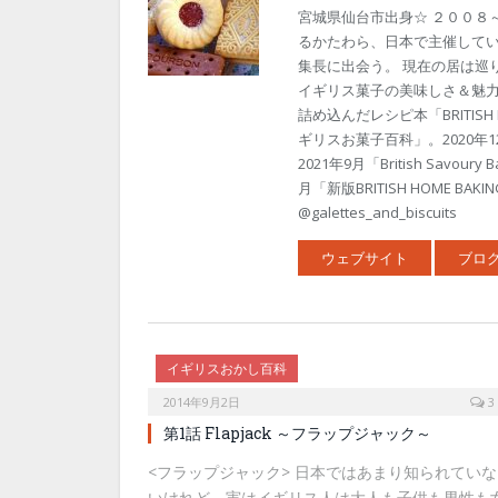
宮城県仙台市出身☆ ２００８
るかたわら、日本で主催して
集長に出会う。 現在の居は巡りめぐっ
イギリス菓子の美味しさ＆魅力を
詰め込んだレシピ本「BRITISH 
ギリスお菓子百科」。2020
2021年9月「British Sav
月「新版BRITISH HOME 
@galettes_and_biscuits
ウェブサイト
ブロ
イギリスおかし百科
2014年9月2日
3
第1話 Flapjack ～フラップジャック～
<フラップジャック> 日本ではあまり知られていな
いけれど、実はイギリス人は大人も子供も男性も