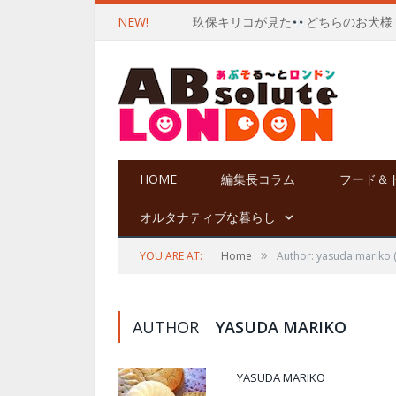
NEW!
玖保キリコが見た
どちらのお犬様
HOME
編集長コラム
フード＆
オルタナティブな暮らし
»
YOU ARE AT:
Home
Author: yasuda mariko
AUTHOR
YASUDA MARIKO
YASUDA MARIKO