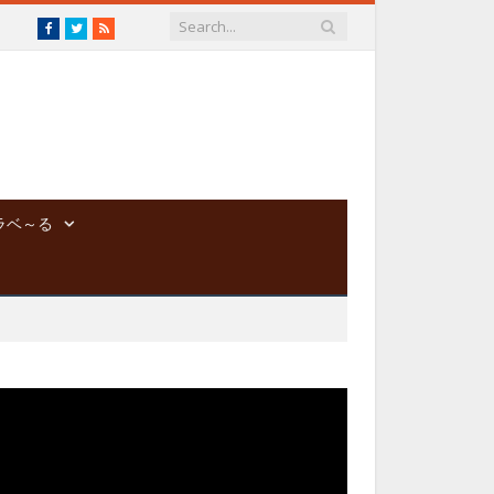
Facebook
Twitter
RSS
ラベ～る
動
画
プ
レ
ー