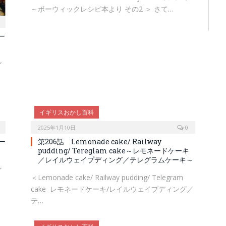
～ボーウィックレシピ本より その2 ＞ さて…
ボー
ン
イギリスおかし百科
2025年1月10日
0
ボー
第206話 Lemonade cake/ Railway
pudding/ Tereglam cake～レモネードケーキ
／レイルウェイプディング／テレグラムケーキ～
ン
＜Lemonade cake/ Railway pudding/ Telegram
cake レモネードケーキ/レイルウェイプディング／
テ…