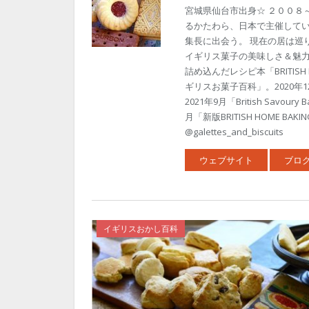
宮城県仙台市出身☆ ２００８
るかたわら、日本で主催して
集長に出会う。 現在の居は巡りめぐっ
イギリス菓子の美味しさ＆魅力を
詰め込んだレシピ本「BRITISH 
ギリスお菓子百科」。2020
2021年9月「British Sav
月「新版BRITISH HOME 
@galettes_and_biscuits
ウェブサイト
ブロ
イギリスおかし百科