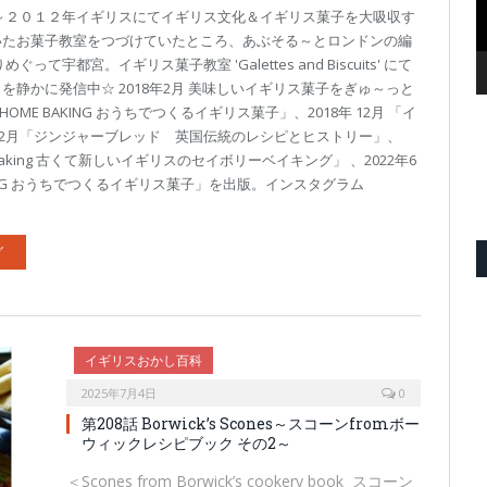
～２０１２年イギリスにてイギリス文化＆イギリス菓子を大吸収す
いたお菓子教室をつづけていたところ、あぶそる～とロンドンの編
て宇都宮。イギリス菓子教室 'Galettes and Biscuits' にて
静かに発信中☆ 2018年2月 美味しいイギリス菓子をぎゅ～っと
HOME BAKING おうちでつくるイギリス菓子」、2018年 12月 「イ
年12月「ジンジャーブレッド 英国伝統のレシピとヒストリー」、
oury Baking 古くて新しいイギリスのセイボリーベイキング」 、2022年6
BAKING おうちでつくるイギリス菓子」を出版。インスタグラム
グ
イギリスおかし百科
2025年7月4日
0
第208話 Borwick’s Scones～スコーンfromボー
ウィックレシピブック その2～
＜Scones from Borwick’s cookery book スコーン