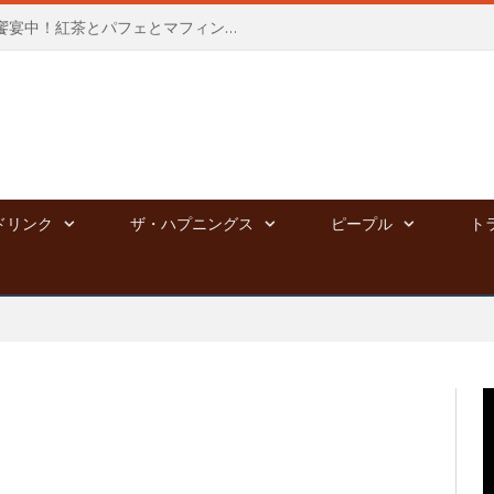
新宿高島屋にて、夢のポップアップ饗宴中！紅茶とパフェとマフィンと⭐︎～8/4
ドリンク
ザ・ハプニングス
ピープル
ト