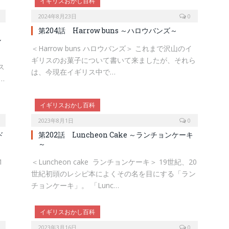
イギリスおかし百科
2024年8月23日
0
第204話 Harrow buns ～ハロウバンズ～
ル
＜Harrow buns ハロウバンズ＞ これまで沢山のイ
ギリスのお菓子について書いて来ましたが、それら
クス
は、今現在イギリス中で…
…
イギリスおかし百科
2023年8月1日
0
ド
第202話 Luncheon Cake ～ランチョンケーキ
～
1
＜Luncheon cake ランチョンケーキ＞ 19世紀、20
世紀初頭のレシピ本によくその名を目にする「ラン
チョンケーキ」。 「Lunc…
イギリスおかし百科
2023年3月16日
0