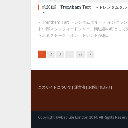
第201話 Trentham Tart ～トレンタムタル
～
＜Trentham Tart トレンタムタルト＞ イングラン
ド中部スタッフォードシャー。陶磁器の町として
られるストーク・オン・トレントがあ…
Next
1
2
3
…
22
このサイトについて
|
運営者
|
お問い合わせ
|
Copyright ©Absolute London 2014. All Rights Reserv