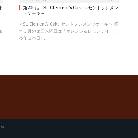
ト
第200話 St. Clement’s Cake～セントクレメン
トケーキ～
＜St. Clement’s Cake セントクレメンツケーキ＞ 毎
知
年３月の第三木曜日は「オレンジ＆レモンデイ」。
今年は今日1…
ed.