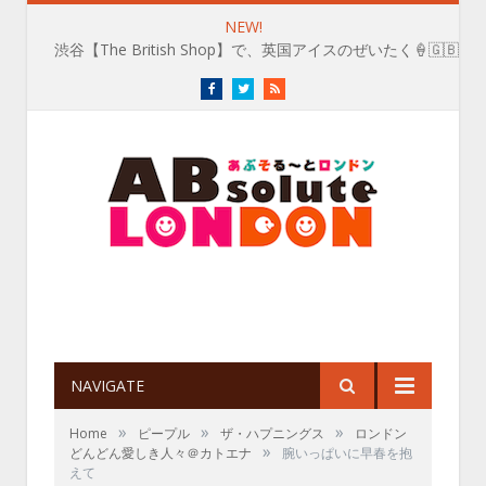
NEW!
渋谷【The British Shop】で、英国アイスのぜいたく🍦🇬🇧
Facebook
Twitter
RSS
NAVIGATE
»
»
»
Home
ピープル
ザ・ハプニングス
ロンドン
»
どんどん愛しき人々＠カトエナ
腕いっぱいに早春を抱
えて