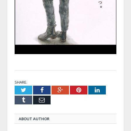
SHARE.
Twitter
Facebook
Google+
Pinterest
LinkedIn
Tumblr
Email
ABOUT AUTHOR