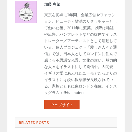
加藤 恵菜
東京を拠点に7年間、企業広告やファッシ
ョン、ビューティ雑誌のリタッチャーとし
て働いた後、2011年に渡英。以降は雑誌
や広告、パンフレットなどの媒体でイラス
トレーター／アーティストとして活動して
いる。個人プロジェクト「愛しき人々☆通
信」では、日本人としてロンドンに住んで
感じる不思議な光景、文化の違い、魅力的
な人々をイラストにして発信中。人間愛、
イギリス愛にあふれたユーモアたっぷりの
イラストには鋭い観察眼が反映されてい
る。家族とともに東ロンドン在住。インス
タグラム：@haimbien
ウェブサイト
RELATED POSTS