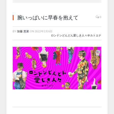
腕いっぱいに早春を抱えて
0
BY
加藤 恵菜
ON
2022年2月6日
ロンドンどんどん愛しき人々＠カトエナ