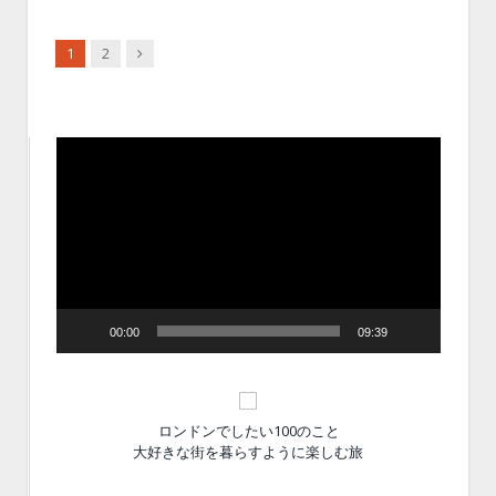
Next
1
2
動
画
プ
レ
ー
ヤ
ー
00:00
09:39
ロンドンでしたい100のこと
大好きな街を暮らすように楽しむ旅