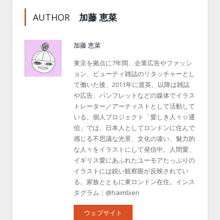
AUTHOR
加藤 恵菜
加藤 恵菜
東京を拠点に7年間、企業広告やファッシ
ョン、ビューティ雑誌のリタッチャーとし
て働いた後、2011年に渡英。以降は雑誌
や広告、パンフレットなどの媒体でイラス
トレーター／アーティストとして活動して
いる。個人プロジェクト「愛しき人々☆通
信」では、日本人としてロンドンに住んで
感じる不思議な光景、文化の違い、魅力的
な人々をイラストにして発信中。人間愛、
イギリス愛にあふれたユーモアたっぷりの
イラストには鋭い観察眼が反映されてい
る。家族とともに東ロンドン在住。インス
タグラム：@haimbien
ウェブサイト