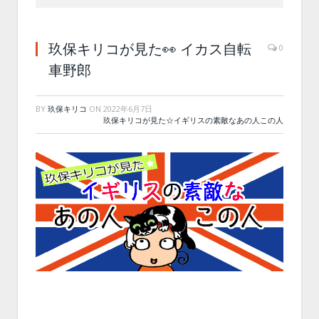
玖保キリコが見た👀 イカス自転
0
車野郎
BY
玖保キリコ
ON
2022年6月7日
玖保キリコが見た☆イギリスの素敵なあの人この人