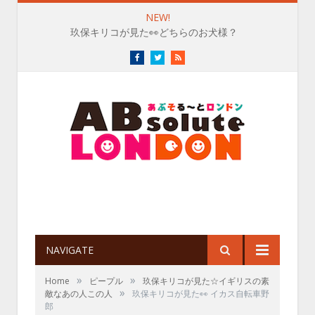
NEW!
玖保キリコが見た👀どちらのお犬様？
Facebook
Twitter
RSS
NAVIGATE
»
»
Home
ピープル
玖保キリコが見た☆イギリスの素
»
敵なあの人この人
玖保キリコが見た👀 イカス自転車野
郎