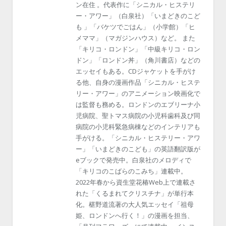
ン在住 。代表作に「シニカル・ヒステリ
ー・アワー」（白泉社）「いまどきのこど
も 」「バケツでごはん」（小学館）「ヒ
メママ」（マガジンハウス）など。 また
「キリコ・ロンドン」「中級キリコ・ロン
ドン」「ロンドン丼」（角川書店）などの
エッセイもある。CDジャケットを手がけ
る他、自身の漫画作品「シニカル・ヒステ
リー・アワー」のアニメーション映画化で
は監督も務める。ロンドンのエブリーナ小
児病院、聖トマス病院の小児科歯科及び同
病院の小児科緊急病棟などのインテリアも
手がける。「シニカル・ヒステリー・アワ
ー」「いまどきのこども」の英語翻訳版が
eブックで発売中。白泉社のメロディで
「キリコのこばらのこみち」連載中。
2022年春から資生堂花椿Web上で連載さ
れた「くるまれてクリスチナ」が単行本
化。椹野道流著の大人気エッセイ「祖母
姫、ロンドンへ行く！」の漫画を担当、