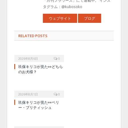
「月刊フラワーズ」にて連載中。 インス
タグラム：@kubosoko
ウェブサイト
ブログ
RELATED POSTS
2026年8月6日
0
玖保キリコが見た👀どちら
のお犬様？
2026年8月1日
0
玖保キリコが見た👀ベリ
ー・ブリティッシュ