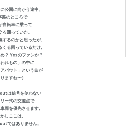
めに公園に向かう途中、
字路のところで
が自転車に乗って
ぐる回っていた。
換するのかと思ったが、
るくる回っているだけ。
め？ Yesのファンか？
こわれもの」の中に
ドアバウト」という曲が
ありますね〜）
aboutは信号を使わない
タリー式の交差点で
る車両を優先させます。
しかしここは、
aboutではありません。