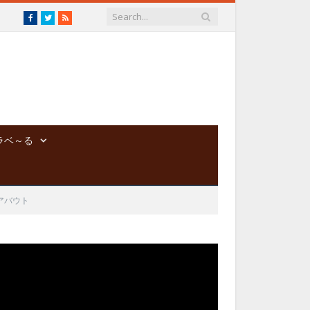
Facebook
Twitter
RSS
ラベ～る
アバウト
動
画
プ
レ
ー