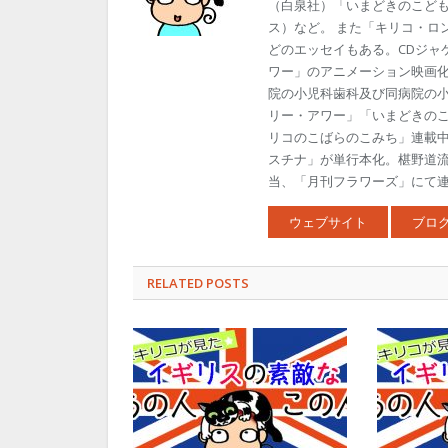
（白泉社）「いまどきのこども
ス）など。 また「キリコ・ロ
どのエッセイもある。CDジャ
ワー」のアニメーション映画
院の小児科歯科及び同病院の
リー・アワー」「いまどきの
リコのこばらのこみち」連載中
スチナ」が単行本化。椹野道
当、「月刊フラワーズ」にて連載
ウェブサイト
ブロ
RELATED POSTS