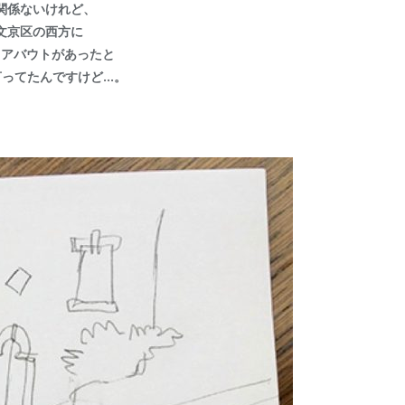
関係ないけれど、
文京区の西方に
ドアバウトがあったと
言ってたんですけど…。