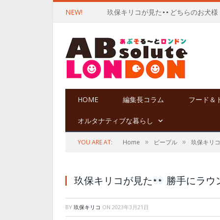
NEW!
玖保キリコが見た
どちらのお犬様
HOME
編集長コラム
フード＆
オルタナティブな暮らし
»
»
YOU ARE AT:
Home
ピープル
玖保キリ
玖保キリコが見た
勝手にラウ
BY
玖保キリコ
ON
2023年3月21日