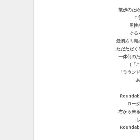
散歩のた
T
男性
ぐる
最初方向転
ただただく
一体何のた
（「
「ラウン
Round
ロー
右から来
Round