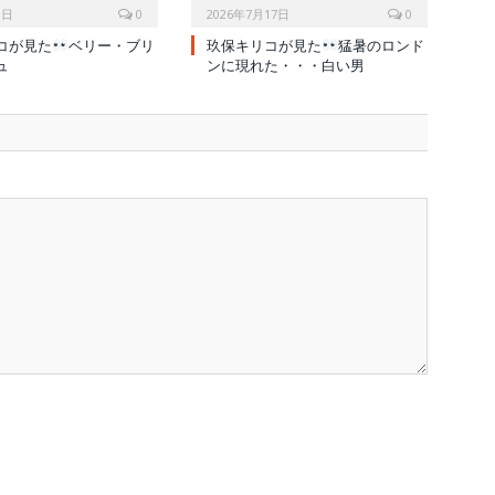
1日
0
2026年7月17日
0
コが見た
ベリー・ブリ
玖保キリコが見た
猛暑のロンド
ュ
ンに現れた・・・白い男