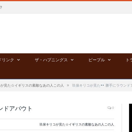
？
ドリンク
ザ・ハプニングス
ピープル
ト
»
コが見た☆イギリスの素敵なあの人この人
玖保キリコが見た
勝手にラウンド
ンドアバウト
0
玖保キリコが見た☆イギリスの素敵なあの人この人