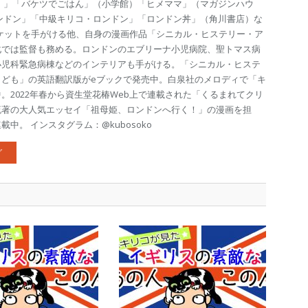
 」「バケツでごはん」（小学館）「ヒメママ」（マガジンハウ
ンドン」「中級キリコ・ロンドン」「ロンドン丼」（角川書店）な
ケットを手がける他、自身の漫画作品「シニカル・ヒステリー・ア
化では監督も務める。ロンドンのエブリーナ小児病院、聖トマス病
小児科緊急病棟などのインテリアも手がける。「シニカル・ヒステ
こども」の英語翻訳版がeブックで発売中。白泉社のメロディで「キ
。2022年春から資生堂花椿Web上で連載された「くるまれてクリ
流著の大人気エッセイ「祖母姫、ロンドンへ行く！」の漫画を担
中。 インスタグラム：@kubosoko
グ