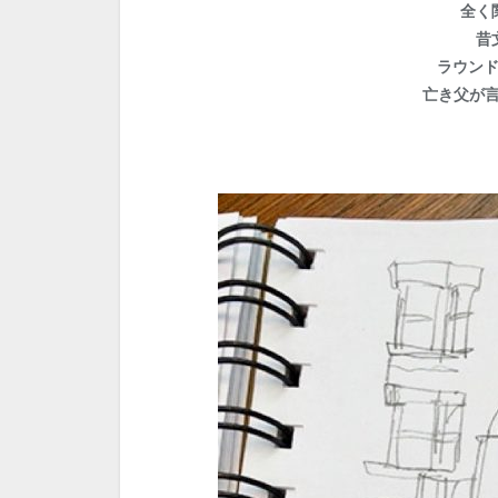
全く
昔
ラウン
亡き父が