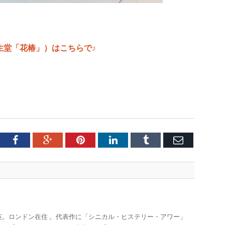
生堂「花椿」）はこちらで♪
tter
Facebook
Google+
Pinterest
LinkedIn
Tumblr
Email
渡英。ロンドン在住 。代表作に「シニカル・ヒステリー・アワー」