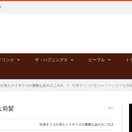
？
ドリンク
ザ・ハプニングス
ピープル
ト
»
コが見た☆イギリスの素敵なあの人この人
玖保キリコが見た👀 ファンキーな前
な前髪
0
玖保キリコが見た☆イギリスの素敵なあの人この人