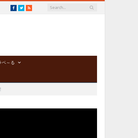
Facebook
Twitter
RSS
ラベ～る
髪
動
画
プ
レ
ー