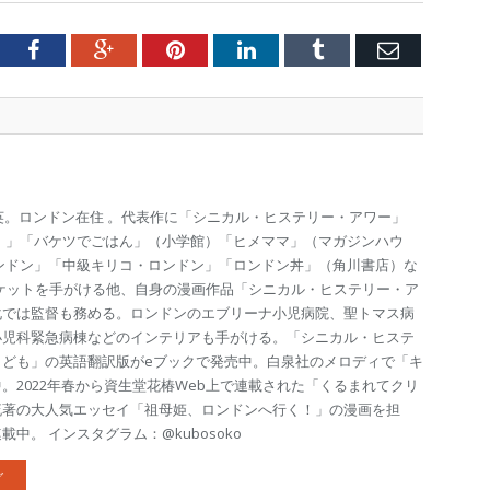
tter
Facebook
Google+
Pinterest
LinkedIn
Tumblr
Email
渡英。ロンドン在住 。代表作に「シニカル・ヒステリー・アワー」
 」「バケツでごはん」（小学館）「ヒメママ」（マガジンハウ
ンドン」「中級キリコ・ロンドン」「ロンドン丼」（角川書店）な
ケットを手がける他、自身の漫画作品「シニカル・ヒステリー・ア
化では監督も務める。ロンドンのエブリーナ小児病院、聖トマス病
小児科緊急病棟などのインテリアも手がける。「シニカル・ヒステ
こども」の英語翻訳版がeブックで発売中。白泉社のメロディで「キ
。2022年春から資生堂花椿Web上で連載された「くるまれてクリ
流著の大人気エッセイ「祖母姫、ロンドンへ行く！」の漫画を担
中。 インスタグラム：@kubosoko
グ