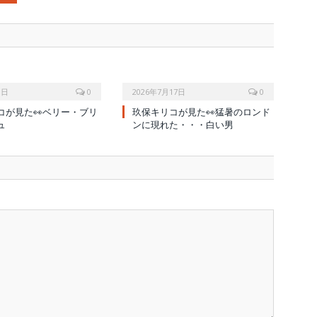
1日
0
2026年7月17日
0
コが見た👀ベリー・ブリ
玖保キリコが見た👀猛暑のロンド
ュ
ンに現れた・・・白い男