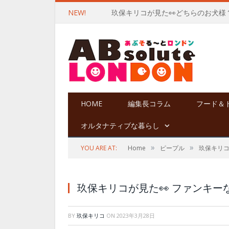
NEW!
玖保キリコが見た👀どちらのお犬様
HOME
編集長コラム
フード＆
オルタナティブな暮らし
»
»
YOU ARE AT:
Home
ピープル
玖保キリ
玖保キリコが見た👀 ファンキー
BY
玖保キリコ
ON
2023年3月28日