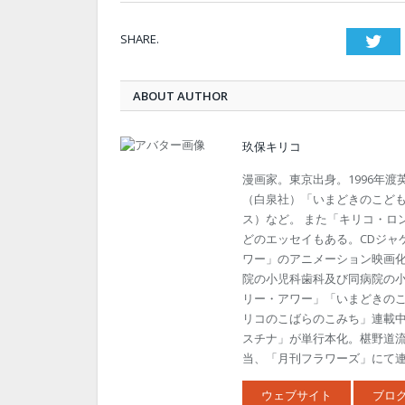
SHARE.
Twi
ABOUT AUTHOR
玖保キリコ
漫画家。東京出身。1996年
（白泉社）「いまどきのこども
ス）など。 また「キリコ・ロ
どのエッセイもある。CDジャ
ワー」のアニメーション映画
院の小児科歯科及び同病院の
リー・アワー」「いまどきの
リコのこばらのこみち」連載中
スチナ」が単行本化。椹野道
当、「月刊フラワーズ」にて連載
ウェブサイト
ブロ