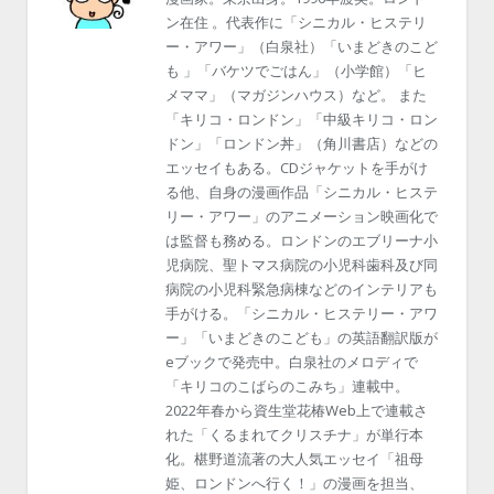
ン在住 。代表作に「シニカル・ヒステリ
ー・アワー」（白泉社）「いまどきのこど
も 」「バケツでごはん」（小学館）「ヒ
メママ」（マガジンハウス）など。 また
「キリコ・ロンドン」「中級キリコ・ロン
ドン」「ロンドン丼」（角川書店）などの
エッセイもある。CDジャケットを手がけ
る他、自身の漫画作品「シニカル・ヒステ
リー・アワー」のアニメーション映画化で
は監督も務める。ロンドンのエブリーナ小
児病院、聖トマス病院の小児科歯科及び同
病院の小児科緊急病棟などのインテリアも
手がける。「シニカル・ヒステリー・アワ
ー」「いまどきのこども」の英語翻訳版が
eブックで発売中。白泉社のメロディで
「キリコのこばらのこみち」連載中。
2022年春から資生堂花椿Web上で連載さ
れた「くるまれてクリスチナ」が単行本
化。椹野道流著の大人気エッセイ「祖母
姫、ロンドンへ行く！」の漫画を担当、