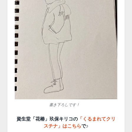
書き下ろしです！
資生堂「花椿」玖保キリコの
「くるまれてクリ
スチナ」はこちら
で♪