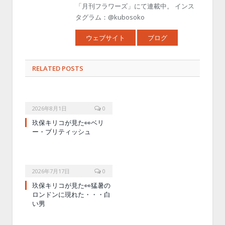
「月刊フラワーズ」にて連載中。 インス
タグラム：@kubosoko
ウェブサイト
ブログ
RELATED POSTS
2026年8月1日
0
玖保キリコが見た👀ベリ
ー・ブリティッシュ
2026年7月17日
0
玖保キリコが見た👀猛暑の
ロンドンに現れた・・・白
い男