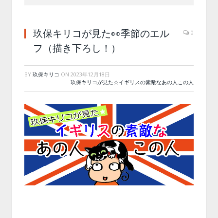
玖保キリコが見た👀季節のエル
0
フ（描き下ろし！）
BY
玖保キリコ
ON
2023年12月18日
玖保キリコが見た☆イギリスの素敵なあの人この人