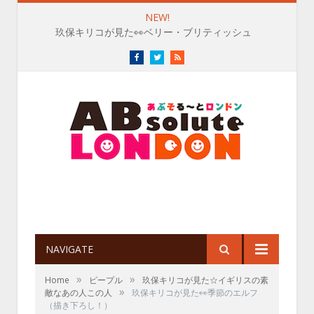
NEW!
玖保キリコが見た👀ベリー・ブリティッシュ
Facebook
Twitter
RSS
NAVIGATE
»
»
Home
ピープル
玖保キリコが見た☆イギリスの素
»
敵なあの人この人
玖保キリコが見た👀季節のエルフ
（描き下ろし！）