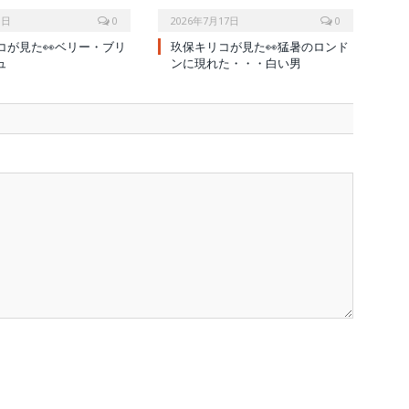
1日
0
2026年7月17日
0
コが見た👀ベリー・ブリ
玖保キリコが見た👀猛暑のロンド
ュ
ンに現れた・・・白い男