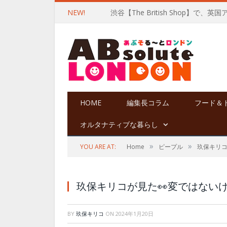
NEW!
渋谷【The British Shop】で、英
HOME
編集長コラム
フード＆
オルタナティブな暮らし
»
»
YOU ARE AT:
Home
ピープル
玖保キリ
玖保キリコが見た👀変ではない
BY
玖保キリコ
ON
2024年1月20日