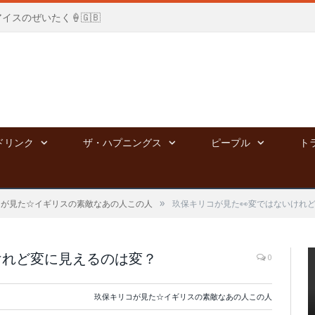
国アイスのぜいたく🍦🇬🇧
ドリンク
ザ・ハプニングス
ピープル
ト
»
コが見た☆イギリスの素敵なあの人この人
玖保キリコが見た👀変ではないけれ
けれど変に見えるのは変？
0
玖保キリコが見た☆イギリスの素敵なあの人この人