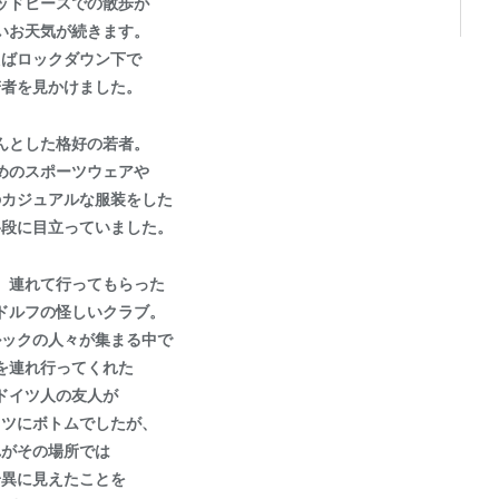
ッドヒースでの散歩が
いお天気が続きます。
えばロックダウン下で
若者を見かけました。
んとした格好の若者。
めのスポーツウェアや
のカジュアルな服装をした
格段に目立っていました。
、連れて行ってもらった
ドルフの怪しいクラブ。
ルックの人々が集まる中で
を連れ行ってくれた
ドイツ人の友人が
ャツにボトムでしたが、
れがその場所では
奇異に見えたことを