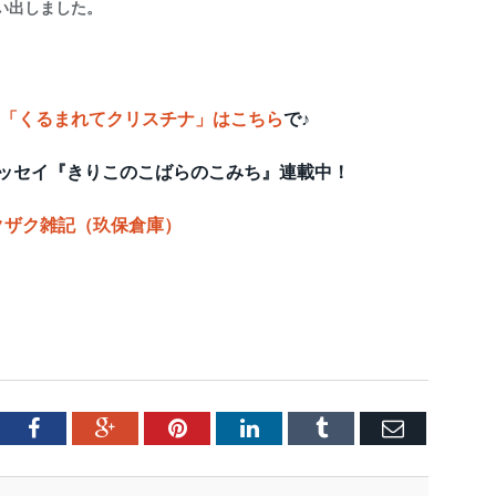
い出しました。
「くるまれてクリスチナ」はこちら
で♪
ッセイ『きりこのこばらのこみち』連載中！
クザク雑記（玖保倉庫）
tter
Facebook
Google+
Pinterest
LinkedIn
Tumblr
Email