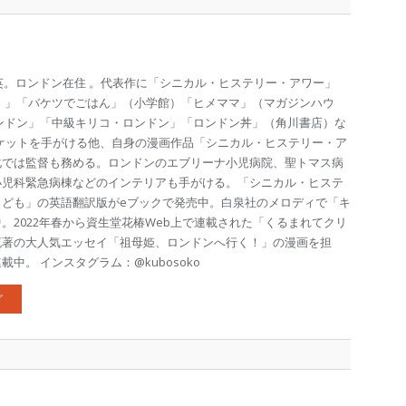
渡英。ロンドン在住 。代表作に「シニカル・ヒステリー・アワー」
 」「バケツでごはん」（小学館）「ヒメママ」（マガジンハウ
ンドン」「中級キリコ・ロンドン」「ロンドン丼」（角川書店）な
ケットを手がける他、自身の漫画作品「シニカル・ヒステリー・ア
化では監督も務める。ロンドンのエブリーナ小児病院、聖トマス病
小児科緊急病棟などのインテリアも手がける。「シニカル・ヒステ
こども」の英語翻訳版がeブックで発売中。白泉社のメロディで「キ
。2022年春から資生堂花椿Web上で連載された「くるまれてクリ
流著の大人気エッセイ「祖母姫、ロンドンへ行く！」の漫画を担
中。 インスタグラム：@kubosoko
グ