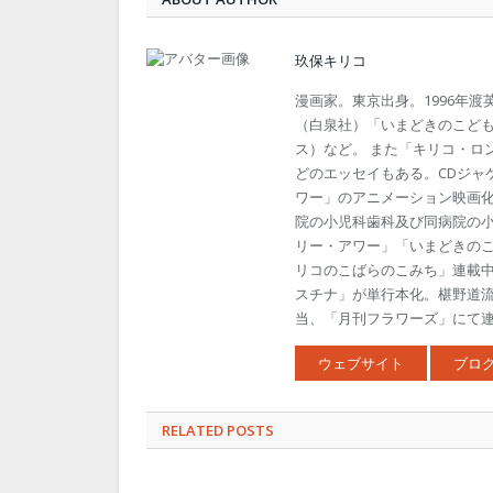
玖保キリコ
漫画家。東京出身。1996年
（白泉社）「いまどきのこども
ス）など。 また「キリコ・ロ
どのエッセイもある。CDジャ
ワー」のアニメーション映画
院の小児科歯科及び同病院の
リー・アワー」「いまどきの
リコのこばらのこみち」連載中
スチナ」が単行本化。椹野道
当、「月刊フラワーズ」にて連載
ウェブサイト
ブロ
RELATED POSTS