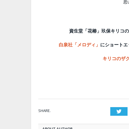
思
資生堂「花椿」玖保キリコの
白泉社「メロディ」
にショートエ
キリコのザ
SHARE.
Twi
ABOUT AUTHOR