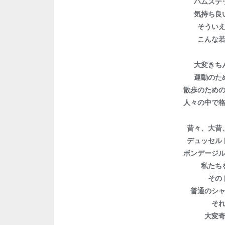
ハムステ
気持ち良
そうい
こんな
大変きち
運動のた
散歩のため
人々の中で
昔々、大昔
デュッセル
ボンデージ
私たち
その
普通のシ
そ
大変