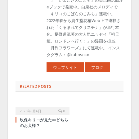
ー」「いまどきのこども」の英語翻訳版が
eブックで発売中。白泉社のメロディで
「キリコのこばらのこみち」連載中。
2022年春から資生堂花椿Web上で連載さ
れた「くるまれてクリスチナ」が単行本
化。椹野道流著の大人気エッセイ「祖母
姫、ロンドンへ行く！」の漫画を担当、
「月刊フラワーズ」にて連載中。 インス
タグラム：@kubosoko
ウェブサイト
ブログ
RELATED POSTS
2026年8月6日
0
玖保キリコが見た👀どちら
のお犬様？