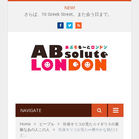
NEW!
さらば、10 Greek Street。また会う日まで。
Facebook
Twitter
RSS
NAVIGATE
»
»
Home
ピープル
玖保キリコが見た☆イギリスの素
»
敵なあの人この人
玖保キリコが見た👀爽やかな朝だけ
ど…