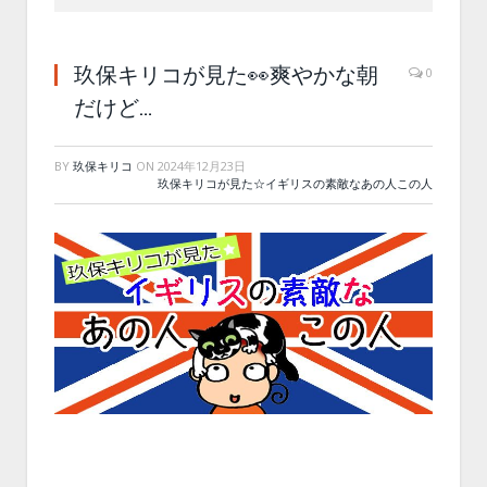
玖保キリコが見た👀爽やかな朝
0
だけど…
BY
玖保キリコ
ON
2024年12月23日
玖保キリコが見た☆イギリスの素敵なあの人この人