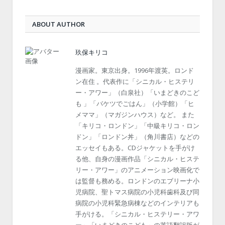
ABOUT AUTHOR
玖保キリコ
漫画家。東京出身。1996年渡英。ロンド
ン在住 。代表作に「シニカル・ヒステリ
ー・アワー」（白泉社）「いまどきのこど
も 」「バケツでごはん」（小学館）「ヒ
メママ」（マガジンハウス）など。 また
「キリコ・ロンドン」「中級キリコ・ロン
ドン」「ロンドン丼」（角川書店）などの
エッセイもある。CDジャケットを手がけ
る他、自身の漫画作品「シニカル・ヒステ
リー・アワー」のアニメーション映画化で
は監督も務める。ロンドンのエブリーナ小
児病院、聖トマス病院の小児科歯科及び同
病院の小児科緊急病棟などのインテリアも
手がける。「シニカル・ヒステリー・アワ