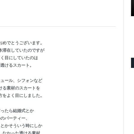
おめでとうございます。
本滞在していたのですが
よく目にしていたのは
の透けるスカート。
チュール、
シフォンなど
ける素材のスカートを
方をよく目
にしました。
だったら結婚式とか
かのパーティー、
トとかそういう時にしか
しなかった透ける素材
。