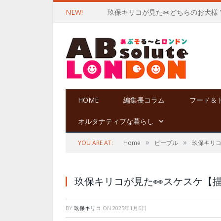
NEW!
玖保キリコが見た👀どちらのお犬様
HOME
編集長コラム
フード＆
オルタナティブな暮らし
»
»
YOU ARE AT:
Home
ピープル
玖保キリ
玖保キリコが見た👀スケスケ【
BY
玖保キリコ
ON
2025年1月6日