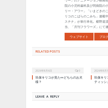
ワー」のアニメーション映画
院の小児科歯科及び同病院の
リー・アワー」「いまどきの
リコのこばらのこみち」連載中
スチナ」が単行本化。椹野道
当、「月刊フラワーズ」にて連載
ウェブサイト
ブロ
RELATED POSTS
2026年8月6日
0
2026年8月
玖保キリコが見た👀どちらのお犬
玖保キリ
様？
ティッシ
LEAVE A REPLY