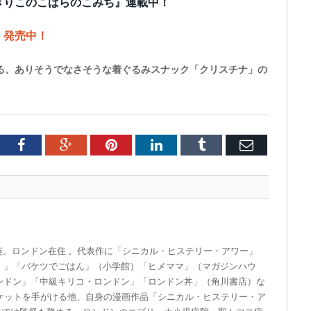
きりこのこばらのこみち』連載中！
）発売中！
る、ありそうでなさそうな着ぐるみスナック「クリスチナ」の
tter
Facebook
Google+
Pinterest
LinkedIn
Tumblr
Email
渡英。ロンドン在住 。代表作に「シニカル・ヒステリー・アワー」
 」「バケツでごはん」（小学館）「ヒメママ」（マガジンハウ
ンドン」「中級キリコ・ロンドン」「ロンドン丼」（角川書店）な
ケットを手がける他、自身の漫画作品「シニカル・ヒステリー・ア