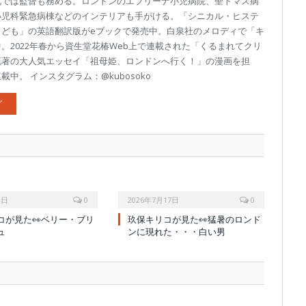
化では監督も務める。ロンドンのエブリーナ小児病院、聖トマス病
小児科緊急病棟などのインテリアも手がける。「シニカル・ヒステ
こども」の英語翻訳版がeブックで発売中。白泉社のメロディで「キ
。2022年春から資生堂花椿Web上で連載された「くるまれてクリ
流著の大人気エッセイ「祖母姫、ロンドンへ行く！」の漫画を担
中。 インスタグラム：@kubosoko
グ
1日
0
2026年7月17日
0
コが見た👀ベリー・ブリ
玖保キリコが見た👀猛暑のロンド
ュ
ンに現れた・・・白い男