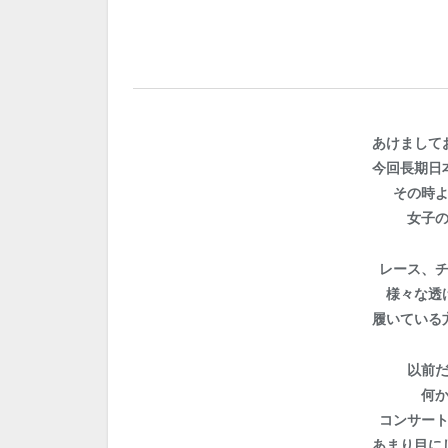
あけまして
今回長期日
その時
女子
レース、
様々な透
履いている
以前
何
コンサー
あまり目に