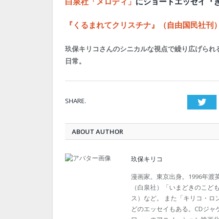
白泉社「メロディ」
にショートエッセイ『
『くるまれてクリスチナ』（自由国民社刊
玖保キリコさんのシニカルな視点で繰り広げられ
日常。
SHARE.
Twi
ABOUT AUTHOR
玖保キリコ
漫画家。東京出身。1996年
（白泉社）「いまどきのこども
ス）など。 また「キリコ・ロ
どのエッセイもある。CDジャ