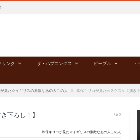
？
ドリンク
ザ・ハプニングス
ピープル
ト
»
コが見た☆イギリスの素敵なあの人この人
玖保キリコが見た👀スケスケ【描き
描き下ろし！】
0
玖保キリコが見た☆イギリスの素敵なあの人この人