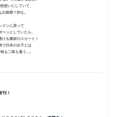
普段使いにしていて、
なお姫様？的な。
ンドンに戻って
ボ〜ッとしていたら、
透ける素材のスカート！
柄で日本の女子とは
一味も二味も違う…。
新刊！