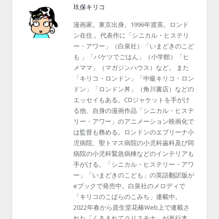
玖保キリコ
漫画家。東京出身。1996年渡英。ロンド
ン在住 。代表作に「シニカル・ヒステリ
ー・アワー」（白泉社）「いまどきのこど
も 」「バケツでごはん」（小学館）「ヒ
メママ」（マガジンハウス）など。 また
「キリコ・ロンドン」「中級キリコ・ロン
ドン」「ロンドン丼」（角川書店）などの
エッセイもある。CDジャケットを手がけ
る他、自身の漫画作品「シニカル・ヒステ
リー・アワー」のアニメーション映画化で
は監督も務める。ロンドンのエブリーナ小
児病院、聖トマス病院の小児科歯科及び同
病院の小児科緊急病棟などのインテリアも
手がける。「シニカル・ヒステリー・アワ
ー」「いまどきのこども」の英語翻訳版が
eブックで発売中。白泉社のメロディで
「キリコのこばらのこみち」連載中。
2022年春から資生堂花椿Web上で連載さ
れた「くるまれてクリスチナ」が単行本