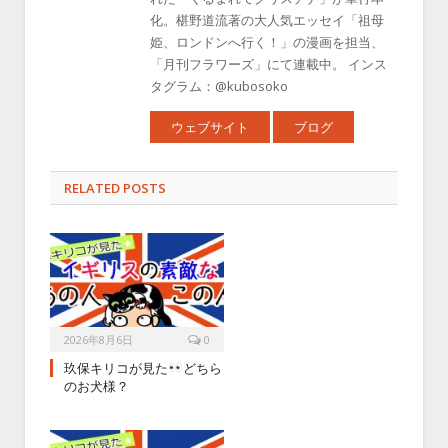
化。椹野道流著の大人気エッセイ「祖母
姫、ロンドンへ行く！」の漫画を担当、
「月刊フラワーズ」にて連載中。 インス
タグラム：@kubosoko
ウェブサイト
ブログ
RELATED POSTS
2026年8月6日
0
玖保キリコが見た
どちら
のお犬様？