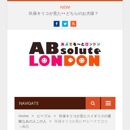
NEW!
玖保キリコが見た
どちらのお犬様？
Facebook
Twitter
RSS
NAVIGATE
»
»
Home
ピープル
玖保キリコが見た☆イギリスの素
»
敵なあの人この人
玖保キリコが見た
ヒースで ひと
っ風呂