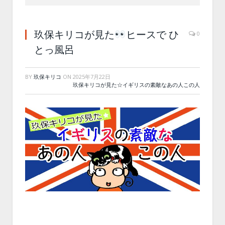
玖保キリコが見た
ヒースで ひ
0
とっ風呂
BY
玖保キリコ
ON
2025年7月22日
玖保キリコが見た☆イギリスの素敵なあの人この人