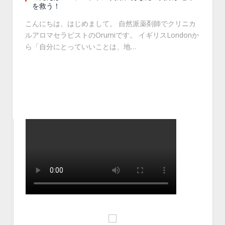
を救う！
こんにちは、はじめまして。 自然派薬剤師でクリニカ
ルアロマセラピストのOrumiです。 イギリスLondonか
ら「自分にとっていいことは、地…