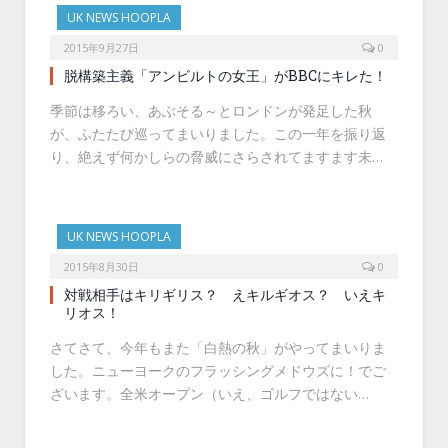
UK NEWS HOOPLA
2015年9月27日
0
脱構築主義「アンビルトの女王」がBBCにキレた！
季節は移ろい、あぶそる～とロンドンが発足した秋
が、ふたたび巡ってまいりました。この一年を振り返
り、絶えず何かしらの脅威にさらされてますます未…
UK NEWS HOOPLA
2015年8月30日
0
対戦相手はキリギリス？ えキルギオス？ いえキ
リオス！
さてさて、今年もまた「白熱の秋」がやってまいりま
した。ニューヨークのフラッシングメドウズに！でご
ざいます。全米オープン（いえ、ゴルフではない…