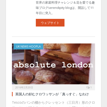
世界の家庭料理チャレンジ＆花を愛でる趣
味ブログserendipity blogは、開設して11
年目に突入。
ウェブサイト
UK NEWS HOOPLA
2016年2月20日
1
英国人の好むクロワッサンが「真っすぐ」なわけ
Tescoのパンの棚からクレッセント（三日月）形のクロ