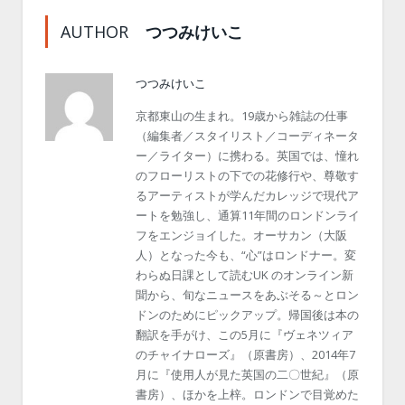
AUTHOR
つつみけいこ
つつみけいこ
京都東山の生まれ。19歳から雑誌の仕事
（編集者／スタイリスト／コーディネータ
ー／ライター）に携わる。英国では、憧れ
のフローリストの下での花修行や、尊敬す
るアーティストが学んだカレッジで現代ア
ートを勉強し、通算11年間のロンドンライ
フをエンジョイした。オーサカン（大阪
人）となった今も、“心”はロンドナー。変
わらぬ日課として読むUK のオンライン新
聞から、旬なニュースをあぶそる～とロン
ドンのためにピックアップ。帰国後は本の
翻訳を手がけ、この5月に『ヴェネツィア
のチャイナローズ』（原書房）、2014年7
月に『使用人が見た英国の二〇世紀』（原
書房）、ほかを上梓。ロンドンで目覚めた