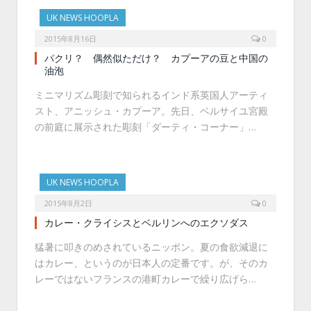
UK NEWS HOOPLA
2015年8月16日
0
パクリ？ 偶然似ただけ？ カプーアの豆と中国の
油泡
ミニマリズム彫刻で知られるインド系英国人アーティ
スト、アニッシュ・カプーア。先日、ベルサイユ宮殿
の前庭に展示された彫刻「ダーティ・コーナー」…
UK NEWS HOOPLA
2015年8月2日
0
カレー・クライシスとベルリンへのエクソダス
猛暑に叩きのめされているニッポン。夏の食欲減退に
はカレー、というのが日本人の定番です。が、そのカ
レーではないフランスの港町カレーで繰り広げら…