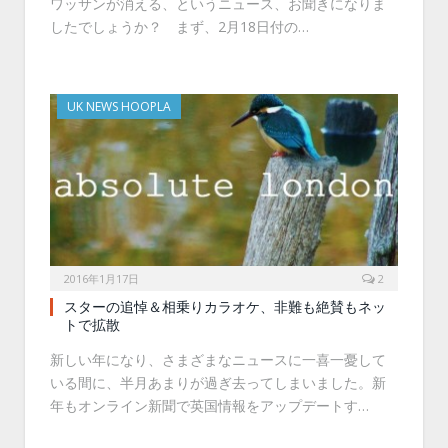
ワッサンが消える、というニュース、お聞きになりま
したでしょうか？ まず、2月18日付の…
UK NEWS HOOPLA
2016年1月17日
2
スターの追悼＆相乗りカラオケ、非難も絶賛もネッ
トで拡散
新しい年になり、さまざまなニュースに一喜一憂して
いる間に、半月あまりが過ぎ去ってしまいました。新
年もオンライン新聞で英国情報をアップデートす…