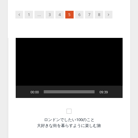
Previous
Next
1
…
3
4
5
6
7
8
動
画
プ
レ
ー
ヤ
ー
00:00
09:39
ロンドンでしたい100のこと
大好きな街を暮らすように楽しむ旅