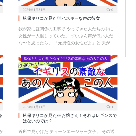
2024年1月31日
0
）
玖保キリコが見た
ハスキーな声の彼女
て
我が家に庭関係の工事で やってきた人たちの中に
女性が一人混じっていた。 ずいぶん声が低い人だ
な〜と思ったら、 「元男性の女性だよ」と 夫が…
玖保キリコが見た☆イギリスの素敵なあの人この人
2024年1月11日
1
る
玖保キリコが見た
お嬢さん！それはレギンスで
はないのでは？
が
近所で見かけた ティーンエージャー女子。 その透