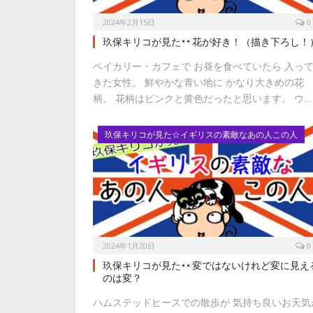
2024年2月15日
0
玖保キリコが見た
花が好き！（描き下ろし！
ベイカリー・カフェで お昼を食べていたら 入っ
きた女性。 鮮やかな青い地に かなり大きめの花
柄。 花柄はピンクと黄色だったと思います。 ウ…
玖保キリコが見た☆イギリスの素敵なあの人この人
2024年1月20日
0
玖保キリコが見た
変ではないけれど変に見え
のは変？
ハムステッドヒースでの散歩が 気持ち良いお天気