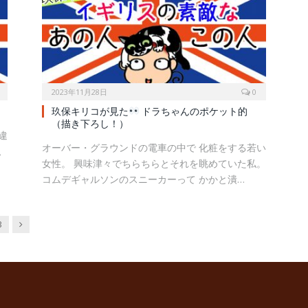
2023年11月28日
0
玖保キリコが見た
ドラちゃんのポケット的
（描き下ろし！）
違
オーバー・グラウンドの電車の中で 化粧をする若い
私
女性。 興味津々でちらちらとそれを眺めていた私。
コムデギャルソンのスニーカーって かかと潰…
Next
3