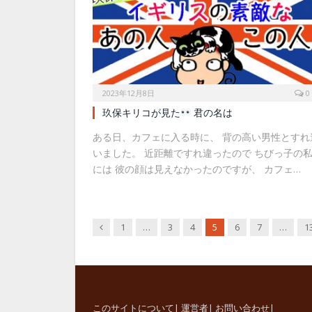
2023年12月8日
0
玖保キリコが見た
君の名は
ある日、カフェに入る時に、 背の高い男性とすれ
いました。 近距離ですれ違ったので ちびっ子の
には 彼の顔は見えなかったのですが、 カフェ…
Previous
1
…
3
4
5
6
7
…
1
このサイトについて
|
運営者
|
お問い合わせ
|