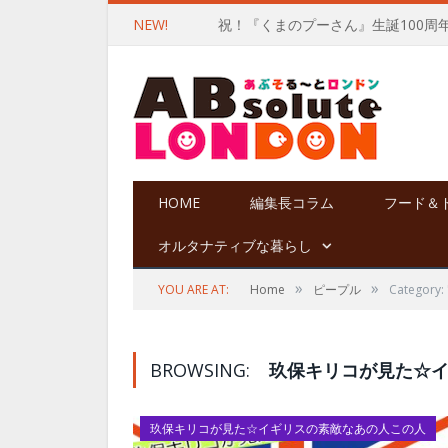
NEW!
祝！『くまのプーさん』生誕100周
HOME
編集長コラム
フード＆
オルタナティブな暮らし
»
»
YOU ARE AT:
Home
ピープル
Catego
BROWSING:
玖保キリコが見た☆
玖保キリコが見た☆イギリスの素敵なあの人この人