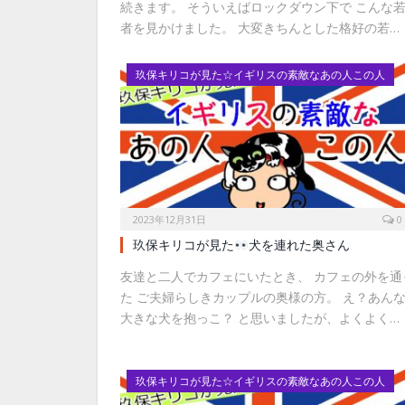
続きます。 そういえばロックダウン下で こんな
者を見かけました。 大変きちんとした格好の若…
玖保キリコが見た☆イギリスの素敵なあの人この人
2023年12月31日
0
玖保キリコが見た
犬を連れた奥さん
友達と二人でカフェにいたとき、 カフェの外を通
た ご夫婦らしきカップルの奥様の方。 え？あん
大きな犬を抱っこ？ と思いましたが、よくよく…
玖保キリコが見た☆イギリスの素敵なあの人この人