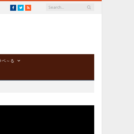
Facebook
Twitter
RSS
ラベ～る
動
画
プ
レ
ー