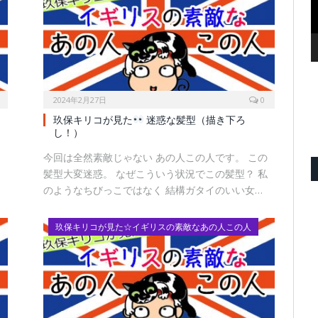
2024年2月27日
0
玖保キリコが見た
迷惑な髪型（描き下ろ
し！）
っ
今回は全然素敵じゃない あの人この人です。 この
、
髪型大変迷惑。 なぜこういう状況でこの髪型？ 私
のようなちびっこではなく 結構ガタイのいい女…
玖保キリコが見た☆イギリスの素敵なあの人この人