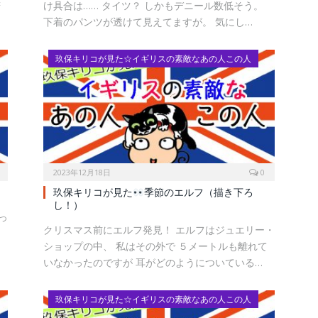
若
け具合は…… タイツ？ しかもデニール数低そう。
下着のパンツが透けて見えてますが。 気にし…
玖保キリコが見た☆イギリスの素敵なあの人この人
2023年12月18日
0
玖保キリコが見た
季節のエルフ（描き下ろ
し！）
っ
クリスマス前にエルフ発見！ エルフはジュエリー・
な
ショップの中、 私はその外で ５メートルも離れて
いなかったのですが 耳がどのようについている…
玖保キリコが見た☆イギリスの素敵なあの人この人