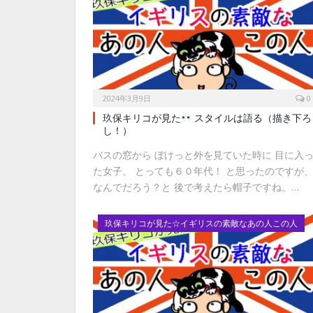
2024年3月9日
0
玖保キリコが見た
スタイルは語る（描き下ろ
し！）
バスの窓から ぼけっと外を見ていた時に 目に入
た女子。 とっても６０年代！ と思ったのですが
なんでだろう？と 後で考えたら帽子ですね。…
玖保キリコが見た☆イギリスの素敵なあの人この人