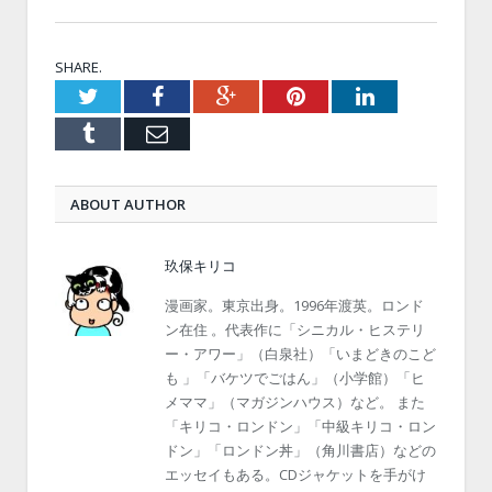
SHARE.
Twitter
Facebook
Google+
Pinterest
LinkedIn
Tumblr
Email
ABOUT AUTHOR
玖保キリコ
漫画家。東京出身。1996年渡英。ロンド
ン在住 。代表作に「シニカル・ヒステリ
ー・アワー」（白泉社）「いまどきのこど
も 」「バケツでごはん」（小学館）「ヒ
メママ」（マガジンハウス）など。 また
「キリコ・ロンドン」「中級キリコ・ロン
ドン」「ロンドン丼」（角川書店）などの
エッセイもある。CDジャケットを手がけ