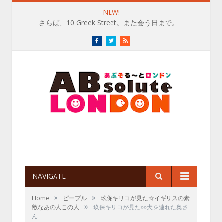
NEW!
さらば、10 Greek Street。また会う日まで。
Facebook
Twitter
RSS
NAVIGATE
»
»
Home
ピープル
玖保キリコが見た☆イギリスの素
»
敵なあの人この人
玖保キリコが見た👀犬を連れた奥さ
ん