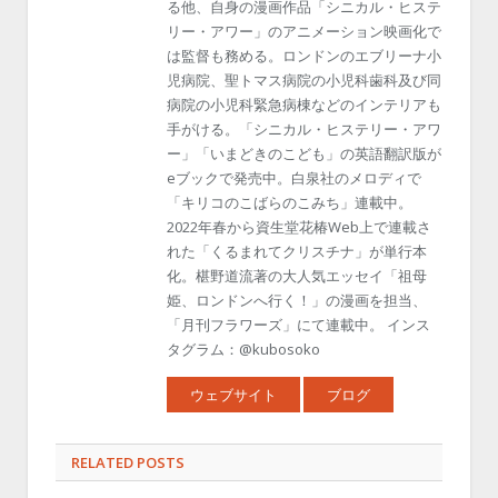
る他、自身の漫画作品「シニカル・ヒステ
リー・アワー」のアニメーション映画化で
は監督も務める。ロンドンのエブリーナ小
児病院、聖トマス病院の小児科歯科及び同
病院の小児科緊急病棟などのインテリアも
手がける。「シニカル・ヒステリー・アワ
ー」「いまどきのこども」の英語翻訳版が
eブックで発売中。白泉社のメロディで
「キリコのこばらのこみち」連載中。
2022年春から資生堂花椿Web上で連載さ
れた「くるまれてクリスチナ」が単行本
化。椹野道流著の大人気エッセイ「祖母
姫、ロンドンへ行く！」の漫画を担当、
「月刊フラワーズ」にて連載中。 インス
タグラム：@kubosoko
ウェブサイト
ブログ
RELATED POSTS