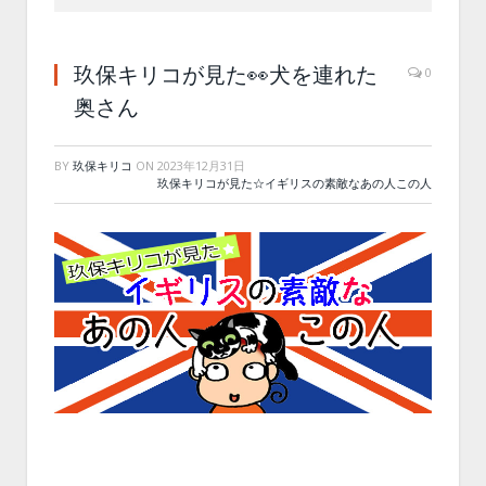
玖保キリコが見た👀犬を連れた
0
奥さん
BY
玖保キリコ
ON
2023年12月31日
玖保キリコが見た☆イギリスの素敵なあの人この人