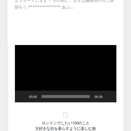
よスタートします！ その前に、まずは編集長からご挨
拶を☆ ************** あぶ…
動
画
プ
レ
ー
ヤ
ー
00:00
09:39
ロンドンでしたい100のこと
大好きな街を暮らすように楽しむ旅