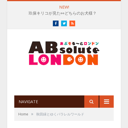
NEW!
玖保キリコが見た👀どちらのお犬様？
Facebook
Twitter
RSS
NAVIGATE
»
Home
秋田緑とゆくパラレルワールド