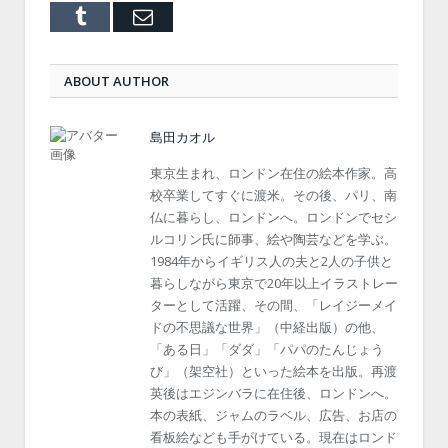
Tumblr
Email
ABOUT AUTHOR
島田カオル
東京生まれ、ロンドン在住の絵本作家。高
校卒業してすぐに渡米。その後、パリ、南
仏に暮らし、ロンドンへ。ロンドンでセシ
ルコリン氏に師事、絵や陶芸などを学ぶ。
1984年からイギリス人の夫と2人の子供と
暮らしながら東京で20年以上イラストレー
ターとして活躍、その間、「レイジーメイ
ドの不思議な世界」（中経出版）の他、
「ある日」「ダダ」「パパのたんじょう
び」（架空社）といった絵本を出版。再渡
英後はエジンバラに在住後、ロンドンへ。
本の表紙、ジャムのラベル、広告、お店の
看板絵なども手がけている。現在はロンド