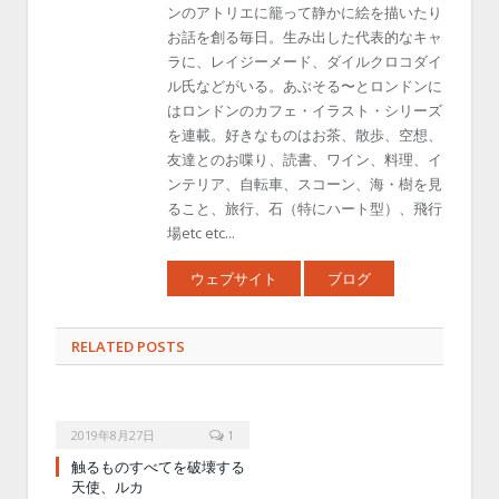
ンのアトリエに籠って静かに絵を描いたり
お話を創る毎日。生み出した代表的なキャ
ラに、レイジーメード、ダイルクロコダイ
ル氏などがいる。あぶそる〜とロンドンに
はロンドンのカフェ・イラスト・シリーズ
を連載。好きなものはお茶、散歩、空想、
友達とのお喋り、読書、ワイン、料理、イ
ンテリア、自転車、スコーン、海・樹を見
ること、旅行、石（特にハート型）、飛行
場etc etc...
ウェブサイト
ブログ
RELATED POSTS
2019年8月27日
1
触るものすべてを破壊する
天使、ルカ