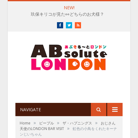
NEW!
玖保キリコが見た👀どちらのお犬様？
Facebook
Twitter
RSS
NAVIGATE
»
»
»
Home
ピープル
ザ・ハプニングス
おじさん
»
天使のLONDON BAR VISIT
虹色の小鳥をくれたキーナ
ンじいちゃん