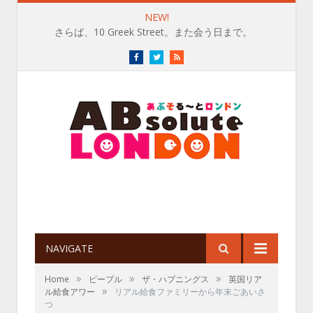
NEW!
さらば、10 Greek Street。また会う日まで。
Facebook
Twitter
RSS
NAVIGATE
»
»
»
Home
ピープル
ザ・ハプニングス
英国リア
»
ル給食アワー
リアル給食ファミリーから年末ごあいさ
つ