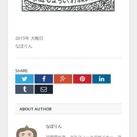
2015年 大晦日
なぽりん
SHARE.
Twitter
Facebook
Google+
Pinterest
LinkedIn
Tumblr
Email
ABOUT AUTHOR
なぽりん