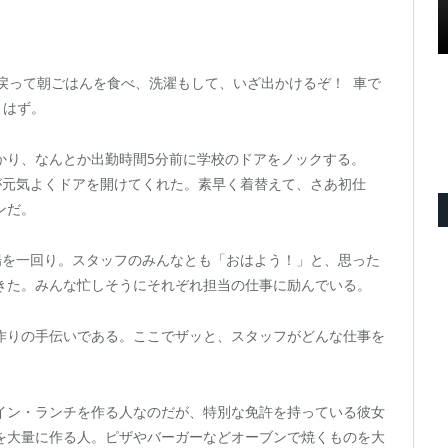
戻って朝ごはんを食べ、洗濯もして、いざ出かけるぞ！ 車で
うはず。
かり、なんとか出勤時間5分前に学校のドアをノックする。
が元気よくドアを開けてくれた。素早く着替えて、さあ初仕
ンだ。
場を一回り。スタッフのみんなとも「おはよう！」と、思った
きた。みんな忙しそうにそれぞれ担当の仕事に励んでいる。
作りの手伝いである。ここでザッと、スタッフがどんな仕事を
イン・ランチを作る人なのだが、特別な免許を持っている彼女
を大量に作る人。ピザやバーガーなどオーブンで焼くものを大