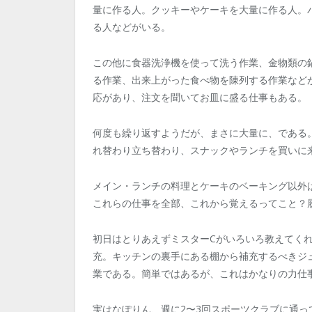
量に作る人。クッキーやケーキを大量に作る人。
る人などがいる。
この他に食器洗浄機を使って洗う作業、金物類の
る作業、出来上がった食べ物を陳列する作業など
応があり、注文を聞いてお皿に盛る仕事もある。
何度も繰り返すようだが、まさに大量に、である。
れ替わり立ち替わり、スナックやランチを買いに
メイン・ランチの料理とケーキのベーキング以外
これらの仕事を全部、これから覚えるってこと？
初日はとりあえずミスターCがいろいろ教えてく
充。キッチンの裏手にある棚から補充するべきジ
業である。簡単ではあるが、これはかなりの力仕
実はなぽりん、週に2〜3回スポーツクラブに通