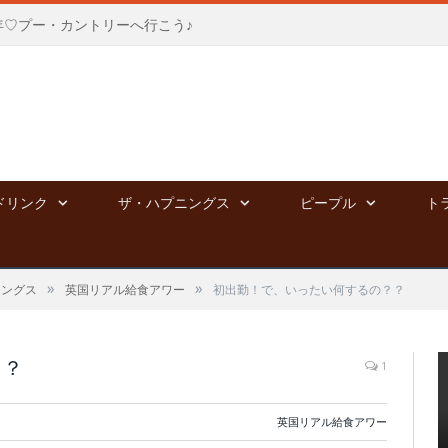
年♡プー・カントリーへ行こう♪
ドリンク
ザ・ハプニングス
ピープル
ト
»
»
ニングス
英国リアル給食アワー
初出勤！で、いったい何するの？？
？？
1
英国リアル給食アワー