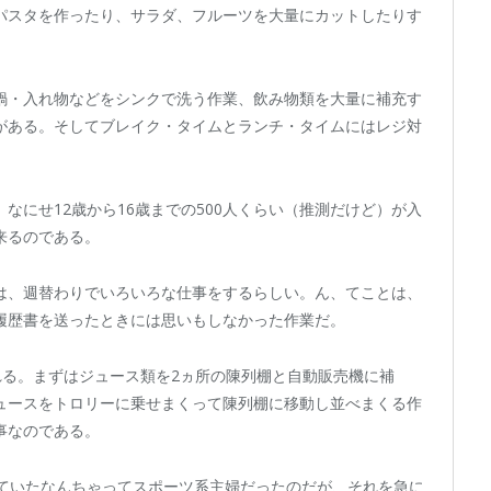
パスタを作ったり、サラダ、フルーツを大量にカットしたりす
鍋・入れ物などをシンクで洗う作業、飲み物類を大量に補充す
がある。そしてブレイク・タイムとランチ・タイムにはレジ対
なにせ12歳から16歳までの500人くらい（推測だけど）が入
来るのである。
は、週替わりでいろいろな仕事をするらしい。ん、てことは、
履歴書を送ったときには思いもしなかった作業だ。
れる。まずはジュース類を2ヵ所の陳列棚と自動販売機に補
ュースをトロリーに乗せまくって陳列棚に移動し並べまくる作
事なのである。
っていたなんちゃってスポーツ系主婦だったのだが、それを急に