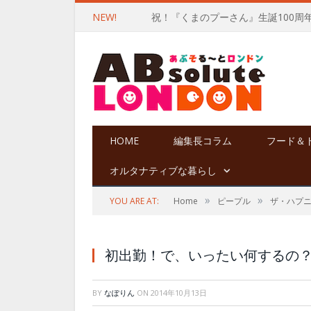
NEW!
祝！『くまのプーさん』生誕100周
HOME
編集長コラム
フード＆
オルタナティブな暮らし
»
»
YOU ARE AT:
Home
ピープル
ザ・ハプ
初出勤！で、いったい何するの
BY
なぽりん
ON
2014年10月13日