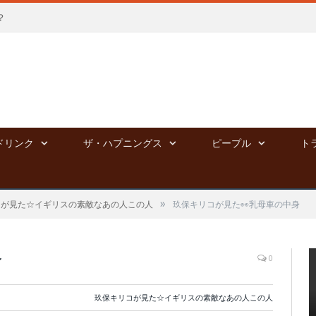
？
ドリンク
ザ・ハプニングス
ピープル
ト
»
コが見た☆イギリスの素敵なあの人この人
玖保キリコが見た👀乳母車の中身
身
0
玖保キリコが見た☆イギリスの素敵なあの人この人