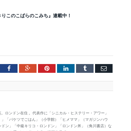
きりこのこばらのこみち』連載中！
tter
Facebook
Google+
Pinterest
LinkedIn
Tumblr
Email
渡英。ロンドン在住 。代表作に「シニカル・ヒステリー・アワー」
 」「バケツでごはん」（小学館）「ヒメママ」（マガジンハウ
ンドン」「中級キリコ・ロンドン」「ロンドン丼」（角川書店）な