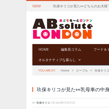
NEW!
玖保キリコが見た👀どちらのお犬様
HOME
編集長コラム
フード＆
オルタナティブな暮らし
»
»
YOU ARE AT:
Home
ピープル
玖保キリ
玖保キリコが見た👀乳母車の中
BY
玖保キリコ
ON
2024年10月31日