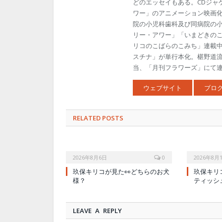
どのエッセイもある。CDジャ
ワー」のアニメーション映画
院の小児科歯科及び同病院の
リー・アワー」「いまどきの
リコのこばらのこみち」連載中
スチナ」が単行本化。椹野道
当、「月刊フラワーズ」にて連載
ウェブサイト
ブロ
RELATED POSTS
2026年8月6日
0
2026年8月
玖保キリコが見た👀どちらのお犬
玖保キリ
様？
ティッシ
LEAVE A REPLY