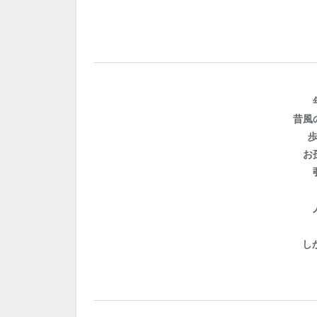
昔風
お
し