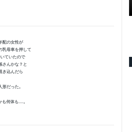
年配の女性が
の乳母車を押して
歩いていたので
孫さんかな？と
覗き込んだら
人形だった。
かも何体も….。