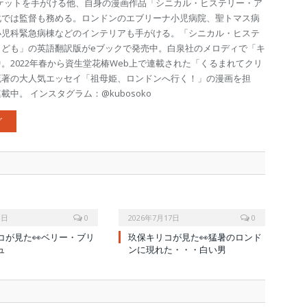
ケットを手がける他、自身の漫画作品「シニカル・ヒステリー・ア
化では監督も務める。ロンドンのエブリーナ小児病院、聖トマス病
小児科緊急病棟などのインテリアも手がける。「シニカル・ヒステ
こども」の英語翻訳版がeブックで発売中。白泉社のメロディで「キ
。2022年春から資生堂花椿Web上で連載された「くるまれてクリ
流著の大人気エッセイ「祖母姫、ロンドンへ行く！」の漫画を担
中。 インスタグラム：@kubosoko
グ
1日
0
2026年7月17日
0
コが見た👀ベリー・ブリ
玖保キリコが見た👀猛暑のロンド
ュ
ンに現れた・・・白い男