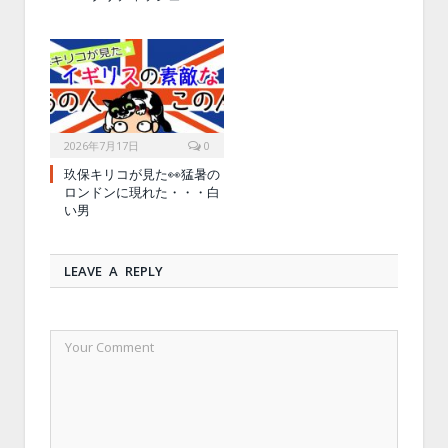
2026年7月17日
0
玖保キリコが見た👀猛暑の
ロンドンに現れた・・・白
い男
LEAVE A REPLY