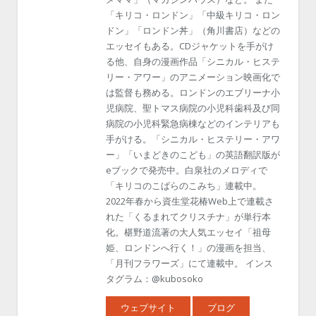
「キリコ・ロンドン」「中級キリコ・ロン
ドン」「ロンドン丼」（角川書店）などの
エッセイもある。CDジャケットを手がけ
る他、自身の漫画作品「シニカル・ヒステ
リー・アワー」のアニメーション映画化で
は監督も務める。ロンドンのエブリーナ小
児病院、聖トマス病院の小児科歯科及び同
病院の小児科緊急病棟などのインテリアも
手がける。「シニカル・ヒステリー・アワ
ー」「いまどきのこども」の英語翻訳版が
eブックで発売中。白泉社のメロディで
「キリコのこばらのこみち」連載中。
2022年春から資生堂花椿Web上で連載さ
れた「くるまれてクリスチナ」が単行本
化。椹野道流著の大人気エッセイ「祖母
姫、ロンドンへ行く！」の漫画を担当、
「月刊フラワーズ」にて連載中。 インス
タグラム：@kubosoko
ウェブサイト
ブログ