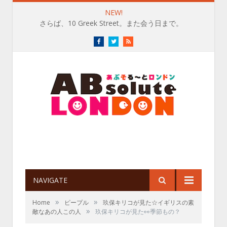
NEW!
さらば、10 Greek Street。また会う日まで。
Facebook
Twitter
RSS
NAVIGATE
»
»
Home
ピープル
玖保キリコが見た☆イギリスの素
»
敵なあの人この人
玖保キリコが見た👀季節もの？