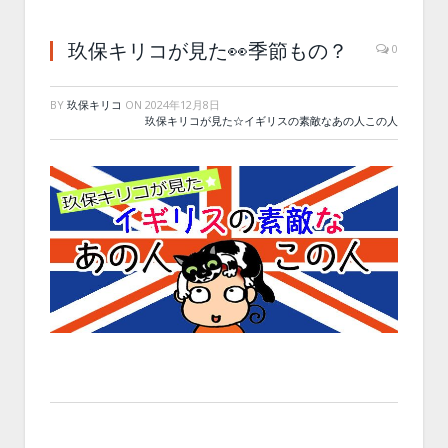
玖保キリコが見た👀季節もの？
0
BY
玖保キリコ
ON
2024年12月8日
玖保キリコが見た☆イギリスの素敵なあの人この人