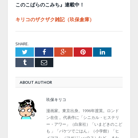
このこばらのこみち』連載中！
キリコのザクザク雑記（玖保倉庫）
SHARE.
Twitter
Facebook
Google+
Pinterest
LinkedIn
Tumblr
Email
ABOUT AUTHOR
玖保キリコ
漫画家。東京出身。1996年渡英。ロンド
ン在住 。代表作に「シニカル・ヒステリ
ー・アワー」（白泉社）「いまどきのこど
も 」「バケツでごはん」（小学館）「ヒ
メママ」（マガジンハウス）など。 また