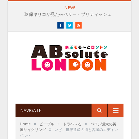
NEW!
玖保キリコが見た👀ベリー・ブリティッシュ
Facebook
Twitter
RSS
NAVIGATE
»
»
»
Home
ピープル
トラベ～る
バロン颯太の英
»
国サイクリング
いざ、世界遺産の街と古城のエディン
バラへ