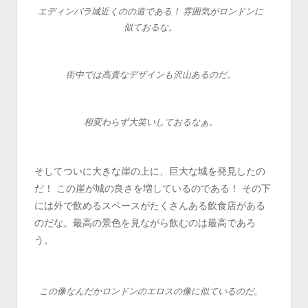
エディンバラ城近くのの道である！ 雰囲気がロンドンに
似ておるな。
街中では高貴なデザインも沢山あるのだ。
相変わらず大笑いしておるなぁ。
そしてついに大きな崖の上に、巨大な城を発見したの
だ！ この崖が城の良さを増しているのである！ その下
には外で飲めるスペースがたくさんある飲食店がある
のだな。最高の景色を見ながら飲むのは最高であろ
う。
この像なんだかロンドンのエロスの像に似ているのだ。