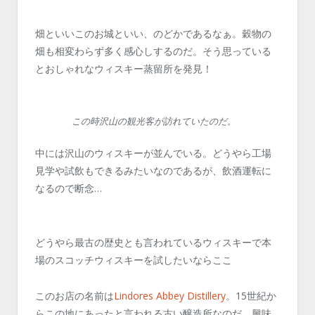
畑といいこのお城といい、のどかであるなぁ。穀物の
畑も相変わらず多く感心しするのだ。そう思っている
とおしゃれなウィスキー蒸留所を発見！
この時沢山の観光客が訪れていたのだ。
中には沢山のウィスキーが並んでいる。どうやら工場
見学や試飲もできるみたいなのであるが、飲酒運転に
なるので断念…
どうやら最古の歴史とも言われているウィスキーで本
場のスコッチウィスキーを試したいならここ
このお店の名前は
Lindores Abbey Distillery
。15世紀か
らこの地にあったと言われる古い醸造所なのだ。興味