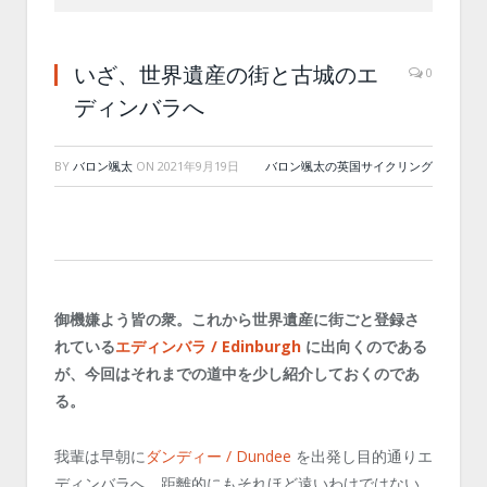
いざ、世界遺産の街と古城のエ
0
ディンバラへ
BY
バロン颯太
ON
2021年9月19日
バロン颯太の英国サイクリング
御機嫌よう皆の衆。これから世界遺産に街ごと登録さ
れている
エディンバラ / Edinburgh
に出向くのである
が、今回はそれまでの道中を少し紹介しておくのであ
る。
我輩は早朝に
ダンディー / Dundee
を出発し目的通りエ
ディンバラへ、距離的にもそれほど遠いわけではない