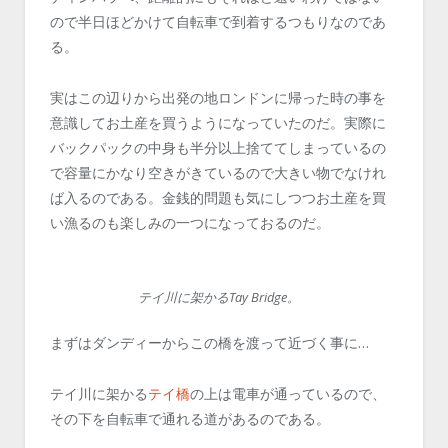
ので半日ほどかけて自転車で到着するつもりなのであ
る。
実はこの辺りから出発の地ロンドンに帰った時の事を
意識してお土産を買うようになっていたのだ。実際に
バックパックの中身も半分以上捨ててしまっているの
で容量にかなり空きがきているので大きい物でなけれ
ば入るのである。金銭的問題も気にしつつお土産を買
い漁るのも楽しみの一つになっておるのだ。
テイ川に架かるTay Bridge。
まずはダンディーからこの橋を渡って近づく事に…
テイ川に架かる
テイ橋
の上は電車が通っているので、
その下を自転車で通れる道があるのである。