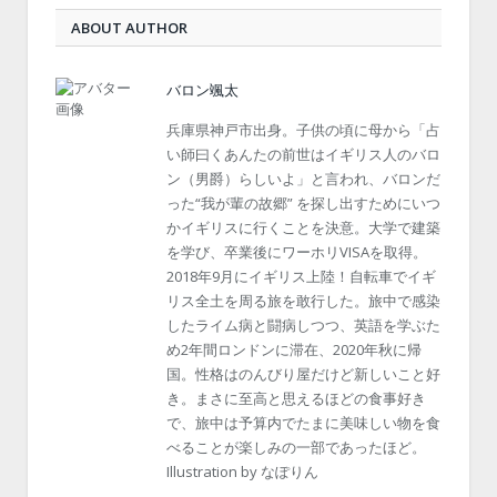
ABOUT AUTHOR
バロン颯太
兵庫県神戸市出身。子供の頃に母から「占
い師曰くあんたの前世はイギリス人のバロ
ン（男爵）らしいよ」と言われ、バロンだ
った“我が輩の故郷” を探し出すためにいつ
かイギリスに行くことを決意。大学で建築
を学び、卒業後にワーホリVISAを取得。
2018年9月にイギリス上陸！自転車でイギ
リス全土を周る旅を敢行した。旅中で感染
したライム病と闘病しつつ、英語を学ぶた
め2年間ロンドンに滞在、2020年秋に帰
国。性格はのんびり屋だけど新しいこと好
き。まさに至高と思えるほどの食事好き
で、旅中は予算内でたまに美味しい物を食
べることが楽しみの一部であったほど。
Illustration by なぽりん