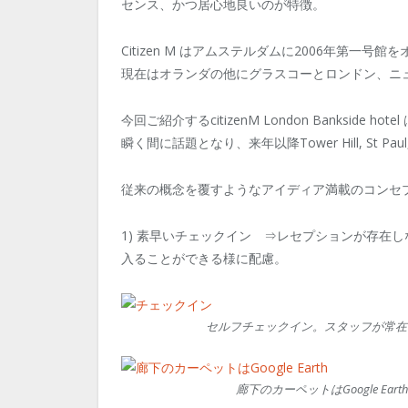
センス、かつ居心地良いのが特徴。
Citizen M はアムステルダムに2006年第
現在はオランダの他にグラスコーとロンドン、ニ
今回ご紹介するcitizenM London Banksid
瞬く間に話題となり、来年以降Tower Hill, St Pa
従来の概念を覆すようなアイディア満載のコンセ
1) 素早いチェックイン ⇒レセプションが存在
入ることができる様に配慮。
セルフチェックイン。スタッフが常在
廊下のカーペットはGoogle Earth Lon