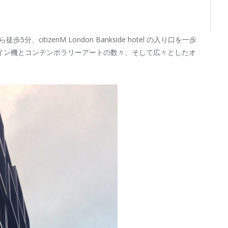
itizenM London Bankside hotel の入り口を一歩
イン機とコンテンポラリーアートの数々、そして広々としたオ