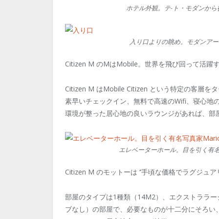
ホテル外観。テ-ト・モダンから
入り口よりの眺め。モダンアー
Citizen M のMはMobile。世界を飛び回って活躍す
Citizen M はMobile Citizen とい
素早いチェックイン、無料で高速のWifi、寝心
環境が整った居心地の良いラウンジがあれば、部
エレベーターホール。目を引く有名写真家Mario
Citizen M のモットーは ‘’手頃な価格でラグ
部屋のタイプは1種類（14M
2
）、エクストララー
ブなし）の部屋で、必要なものが十二分にそろい、公共