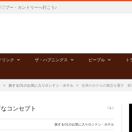
年♡プー・カントリーへ行こう♪
ドリンク
ザ・ハプニングス
ピープル
ト
»
»
る
旅するOLのお気に入りロンドン・ホテル
従来のホテルの概念を覆す 斬
新なコンセプト
0
旅するOLのお気に入りロンドン・ホテル