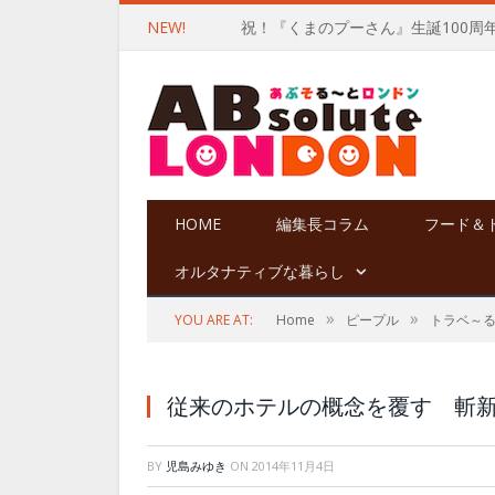
NEW!
祝！『くまのプーさん』生誕100周
HOME
編集長コラム
フード＆
オルタナティブな暮らし
»
»
YOU ARE AT:
Home
ピープル
トラベ～
従来のホテルの概念を覆す 斬
BY
児島みゆき
ON
2014年11月4日