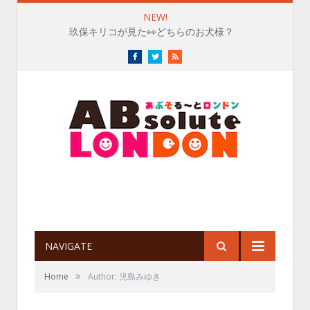
NEW!
玖保キリコが見た👀どちらのお犬様？
Facebook
Twitter
RSS
NAVIGATE
»
Home
Author: 児島みゆき