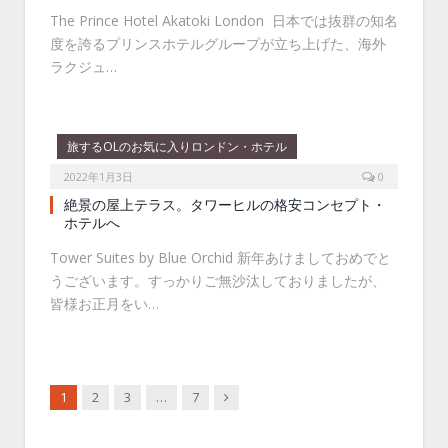
The Prince Hotel Akatoki London 日本では抜群の知名
度を誇るプリンスホテルグループが立ち上げた、海外
ラクジュ…
旅するOLのお気に入りロンドン・ホテル
2022年1月3日
0
絶景の屋上テラス。タワーヒルの格安コンセプト・
ホテルへ
Tower Suites by Blue Orchid 新年あけましておめでと
うございます。すっかりご無沙汰しておりましたが、
皆様お正月をい…
Next
1
2
3
…
7