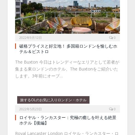
2022年9月12日
0
破格プライスと好立地！ 多国籍ロンドンを愉しむホ
テル＆ビストロ
The Buxton 今日はトレンディーなエリアとして若者が
集まる東ロンドンのホテル、The Buxtonをご紹介いた
します。3年前にオープ…
旅するOLのお気に入りロンドン・ホテル
2022年5月23日
0
ロイヤル・ランカスター：究極の癒しを叶える絶景
ホテル【後編】
Royal Lancaster London ロイヤル・ランカスター・ロ