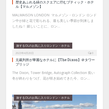
歴史あふれる緑のスクエアに佇むブティック・ホテ
ル【マルメゾン】
MALMAISON LONDON マルメゾン・ロンドン ロンド
ン中が緑と花で彩られる、最も美しい季節が到来しま
したね！ 嬉しいことに、ロン…
旅するOLのお気に入りロンドン・ホテル
2023年4月20日
0
元裁判所が華麗なホテルに【The Dixon】＠タワー
ブリッジ
The Dixon, Tower Bridge, Autograph Collection 長い
冬が終わりをつげ、花が咲き始めてきた今、ロン…
旅するOLのお気に入りロンドン・ホテル