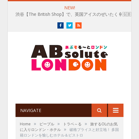
NEW!
渋谷【The British Shop】で、英国アイスのぜいたく🍦🇬🇧
Facebook
Twitter
RSS
NAVIGATE
»
»
»
Home
ピープル
トラベ～る
旅するOLのお気
»
に入りロンドン・ホテル
破格プライスと好立地！ 多国
籍ロンドンを愉しむホテル＆ビストロ