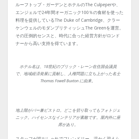
ルーフトップ・ガーデンとホテルのThe Culpeperや、
エンジェルで24年間オーガニック100％の食材を使った
料理を提供しているThe Duke of Cambridge、クラー
ケンウェルのモダンブリティッシュThe Greenを運営。
その圧倒的センスと、時代に合った経営方針がロンド
ナーから高い支持を得ています。
ホテル名は、18世紀のブリック・レーン在住国会議員
で、地域経済発展に貢献し、人権問題に立ち上がった名士
Thomas Fowell Buxton に由来。
地上階がバー兼ビストロ。どこを切り取ってもフォトジェ
ニック。ハイセンスなインテリアが素敵です。屋内外に座
席があり。
スタッフが皆おしゃれでフレンドリー。温かく迎えら