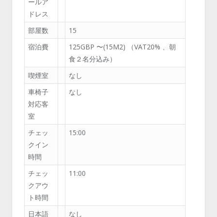
ールア
ドレス
部屋数
15
宿泊費
125GBP 〜(15M
2
) （VAT20% 、朝
食２名分込み）
喫煙室
なし
車椅子
なし
対応客
室
チェッ
15:00
クイン
時間
チェッ
11:00
クアウ
ト時間
日本語
なし