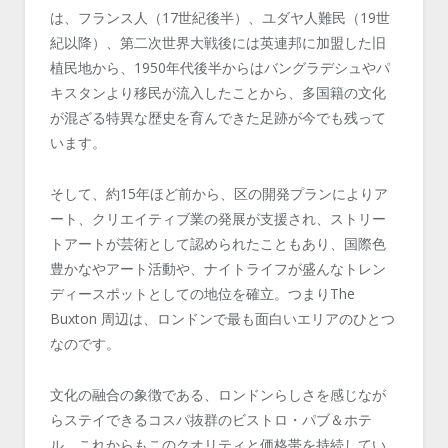
は、フランス人（17世紀後半）、ユダヤ人難民（19世
紀以降）、第二次世界大戦後には英連邦に加盟した旧
植民地から、1950年代後半からはバングラデシュやパ
キスタンより移民が流入したことから、多国籍の文化
が混ざる特異な歴史を育んできた足跡が今でも残って
います。
そして、約15年ほど前から、区の開発プランによりア
ート、クリエイティブ業の発展が支援され、ストリー
トアートが芸術として認められたこともあり、国際色
豊かなやアート活動や、ナイトライフが盛んなトレン
ディースポットとしての地位を確立。つまりThe
Buxton 周辺は、ロンドンで最も面白いエリアのひとつ
なのです。
文化の融合の象徴である、ロンドンらしさを感じなが
らステイできるコスパ抜群のビストロ・パブ＆ホテ
ル、これからもこのクオリティと価格帯を持続してい