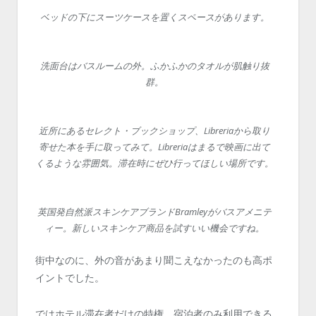
ベッドの下にスーツケースを置くスペースがあります。
洗面台はバスルームの外。ふかふかのタオルが肌触り抜
群。
近所にあるセレクト・ブックショップ、Libreriaから取り
寄せた本を手に取ってみて。Libreriaはまるで映画に出て
くるような雰囲気。滞在時にぜひ行ってほしい場所です。
英国発自然派スキンケアブランドBramleyがバスアメニテ
ィー。新しいスキンケア商品を試すいい機会ですね。
街中なのに、外の音があまり聞こえなかったのも高ポ
イントでした。
ではホテル滞在者だけの特権、宿泊者のみ利用できる