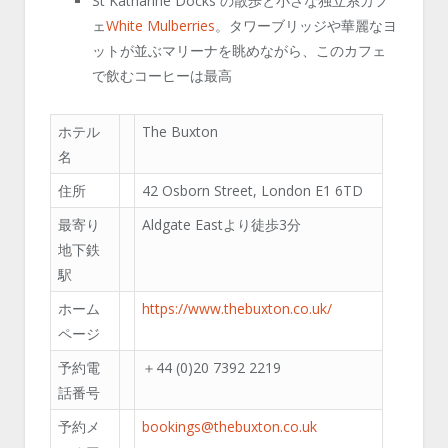
St Katharine Docks の散歩と小さな独立系カフ
ェ
White Mulberries
。タワーブリッジや華麗なヨ
ットが並ぶマリーナを眺めながら、このカフェ
で飲むコーヒーは最高
ホテル
The Buxton
名
住所
42 Osborn Street, London E1 6TD
最寄り
Aldgate Eastより徒歩3分
地下鉄
駅
ホーム
https://www.thebuxton.co.uk/
ページ
予約電
＋44 (0)20 7392 2219
話番号
予約メ
bookings@thebuxton.co.uk