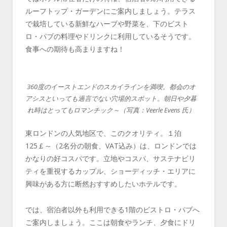
ルーフトップ・ガーデンにご案内しましょう。テラス
で栽培している新鮮なハーブや野菜を、下のビスト
ロ・パブの料理やドリンクに利用しているそうです。
食事への期待も高まりますね！
360度のイーストエンドのスカイラインを満喫。都会のオ
アシスといっても過言でない穴場的スポット。朝日や夕暮
れ時はとってもロマンチック～（写真：Veerle Evens 氏）
東ロンドンの人気地区で、このクオリティ。１泊
125￡～（2名分の朝食、VAT込み）は、ロンドンでは
かなりの好コスパです。立地やコスパ、サステナビリ
ティを重視するカップル、ショーディッチ・エリアに
興味がある方に断然おすすめしたいホテルです。
では、宿泊者以外も利用できる1階のビストロ・パブへ
ご案内しましょう。ここは朝食やランチ、夕食にドリ